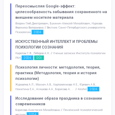
Переосмысляя Google-эффект:
целесообразность забывания сохраненного на
внешнем носителе материала
Взорин Глеб Дмитриевич, Букинич Алексей Михайлович, Нуркова
Вероника Валерьевна // Вестник Санкт-Петербургского университета.
2024
Психология
ИСКУССТВЕННЫЙ ИНТЕЛЛЕКТ И ПРОБЛЕМЫ
ПСИХОЛОГИИ СОЗНАНИЯ
Карелов С.В., Лебедев А.Н. // Ученые записки Института психологии
2024
DOI
РАН
Психология личности: методология, теория,
практика (Методология, теория и история
психологии)
Журавлев А.Л., Махнач А.В., Харламенкова Н.Е., Юревич А.В.,
2024
Никитина Е.А., Агишева А.А., Борисова А.. . . // Alcohol
Исследование образа праздника в сознании
современников
Борисова Анастасия Михайловна // Пензенский психологический
2024
вестник