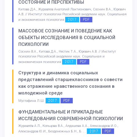
СОСТОЯНИЕ И ПЕРСПЕКТИВЫ
Китова Д.А., Журавлев Анатолий Лактионович, Соснин В.А., Юревич
А.В. // Институт психологии Российской академии наук. Социальная
2017
PDF
и экономическая психология
МАССОВОЕ СОЗНАНИЕ И ПОВЕДЕНИЕ КАК
ОБЪЕКТЫ ИССЛЕДОВАНИЯ В СОЦИАЛЬНОЙ
ПСИХОЛОГИИ
Соснин В.А., Китова Д.А., Нестик Т.А., Юревич А.В. // Институт
психологии Российской академии наук. Социальная и
2017
PDF
экономическая психология
Структура и динамика социальных
представлений старшеклассников о совести
как отражение нравственного сознания в
молодежной среде
2017
PDF
Мустафина Л.Ш.
ФУНДАМЕНТАЛЬНЫЕ И ПРИКЛАДНЫЕ
ИССЛЕДОВАНИЯ СОВРЕМЕННОЙ ПСИХОЛОГИИ
Журавлёв А.Л., Кольцова В.А., Алдашева А.А., Александров И.О.,
2017
PDF
Александров Ю.И., Безденежных Б.Н., Б. . .