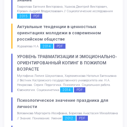
знание
Гаврилова Евгения Викторовна, Ушаков Дмитрий Викторович,
Юревич Андрей Владиславович // Социологические исследования
2015
PDF
Актуальные тенденции в ценностных
ориентациях молодежи в современном
российском обществе
2014
PDF
Журавлева Н.А.
УРОВЕНЬ ТРАВМАТИЗАЦИИ И ЭМОЦИОНАЛЬНО-
ОРИЕНТИРОВАННЫЙ КОПИНГ В ПОЖИЛОМ
ВОЗРАСТЕ
Мустафина Лилия Шаукатовна, Харламенкова Наталья Евгеньевна
// Вестник Костромского государственного университета им. Н.А.
Некрасова. Серия: Педагогика. Психология. Социальная работа.
2014
PDF
Ювенология. Социокинетика
Психологическое значение праздника для
личности
Воловикова Маргарита Иосифовна, Борисова Анастасия Михайловна
2012
PDF
// Знание. Понимание. Умение