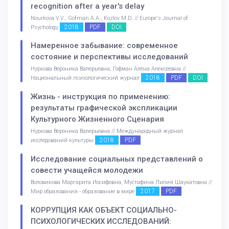
recognition after a year's delay
Nourkova V.V., Gofman A.A., Kozlov M.D. // Europe's Journal of
2018
PDF
DOI
Psychology
Намеренное забывание: современное
состояние и перспективы исследований
Нуркова Вероника Валерьевна, Гофман Алёна Алексеевна //
2018
PDF
DOI
Национальный психологический журнал
Жизнь - инструкция по применению:
результаты графической экспликации
Культурного Жизненного Сценария
Нуркова Вероника Валерьевна // Международный журнал
2018
PDF
исследований культуры
Исследование социальных представлений о
совести учащейся молодежи
Воловикова Маргарита Иосифовна, Мустафина Лилия Шаукатовна //
2017
PDF
Мир образования - образование в мире
КОРРУПЦИЯ КАК ОБЪЕКТ СОЦИАЛЬНО-
ПСИХОЛОГИЧЕСКИХ ИССЛЕДОВАНИЙ: