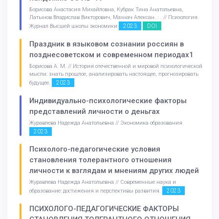
Борисова Анастасия Михайловна, Кубрак Тина Анатольевна,
Латынов Владислав Викторович, Махнач Алексан. . . // Психология.
2023
DOI
Журнал Высшей школы экономики
Праздник в языковом сознании россиян в
позднесоветском и современном периодах1
Борисова А. М. // История отечественной и мировой психологической
мысли: знать прошлое, анализировать настоящее, прогнозировать
2023
будущее.
Индивидуально-психологические факторы
представлений личности о деньгах
Журавлева Надежда Анатольевна // Экономика образования
2023
Психолого-педагогические условия
становления толерантного отношения
личности к взглядам и мнениям других людей
Журавлева Надежда Анатольевна // Современные наука и
2023
образование: достижения и перспективы развития.
ПСИХОЛОГО-ПЕДАГОГИЧЕСКИЕ ФАКТОРЫ