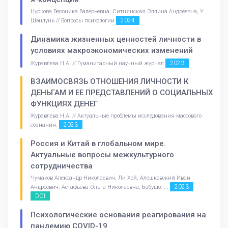
Нуркова Вероника Валерьевна, Ситнянская Эллина Андреевна, У
2024
Шэнлунь // Вопросы психологии
Динамика жизненных ценностей личности в
условиях макроэкономических изменений
2023
Журавлева Н.А. // Гуманитарный научный журнал
ВЗАИМОСВЯЗЬ ОТНОШЕНИЯ ЛИЧНОСТИ К
ДЕНЬГАМ И ЕЕ ПРЕДСТАВЛЕНИЙ О СОЦИАЛЬНЫХ
ФУНКЦИЯХ ДЕНЕГ
Журавлева Н.А. // Актуальные проблемы исследования массового
2023
сознания.
Россия и Китай в глобальном мире.
Актуальные вопросы межкультурного
сотрудничества
Чумаков Александр Николаевич, Ли Хэй, Алешковский Иван
2023
Андреевич, Астафьева Ольга Николаевна, Бабушо. . .
DOI
Психологические основания реагирования на
пандемию COVID-19