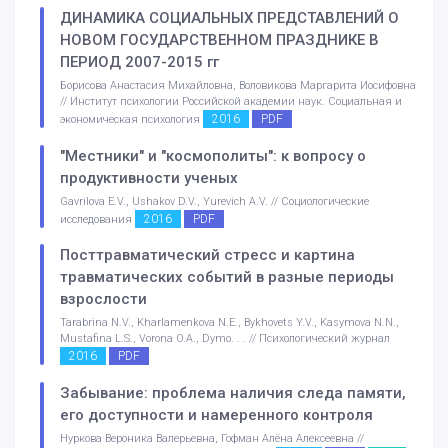
ДИНАМИКА СОЦИАЛЬНЫХ ПРЕДСТАВЛЕНИЙ О
НОВОМ ГОСУДАРСТВЕННОМ ПРАЗДНИКЕ В
ПЕРИОД 2007-2015 гг
Борисова Анастасия Михайловна, Воловикова Маргарита Иосифовна
// Институт психологии Российской академии наук. Социальная и
2016
PDF
экономическая психология
"Местники" и "космополиты": к вопросу о
продуктивности ученых
Gavrilova E.V., Ushakov D.V., Yurevich A.V. // Социологические
2016
PDF
исследования
Посттравматический стресс и картина
травматических событий в разные периоды
взрослости
Tarabrina N.V., Kharlamenkova N.E., Bykhovets Y.V., Kasymova N.N.,
Mustafina L.S., Vorona O.A., Dymo. . . // Психологический журнал
2016
PDF
Забывание: проблема наличия следа памяти,
его доступности и намеренного контроля
Нуркова Вероника Валерьевна, Гофман Алёна Алексеевна //