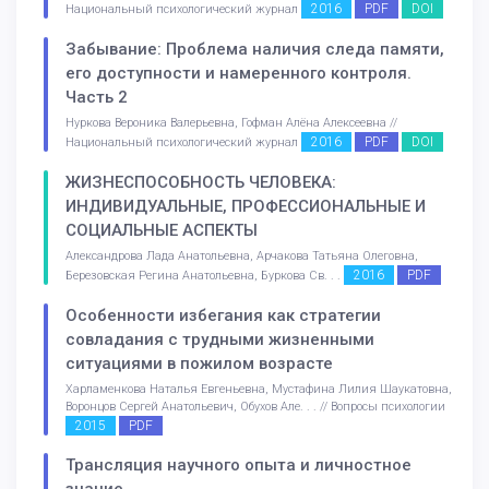
2016
PDF
DOI
Национальный психологический журнал
Забывание: Проблема наличия следа памяти,
его доступности и намеренного контроля.
Часть 2
Нуркова Вероника Валерьевна, Гофман Алёна Алексеевна //
2016
PDF
DOI
Национальный психологический журнал
ЖИЗНЕСПОСОБНОСТЬ ЧЕЛОВЕКА:
ИНДИВИДУАЛЬНЫЕ, ПРОФЕССИОНАЛЬНЫЕ И
СОЦИАЛЬНЫЕ АСПЕКТЫ
Александрова Лада Анатольевна, Арчакова Татьяна Олеговна,
2016
PDF
Березовская Регина Анатольевна, Буркова Св. . .
Особенности избегания как стратегии
совладания с трудными жизненными
ситуациями в пожилом возрасте
Харламенкова Наталья Евгеньевна, Мустафина Лилия Шаукатовна,
Воронцов Сергей Анатольевич, Обухов Але. . . // Вопросы психологии
2015
PDF
Трансляция научного опыта и личностное