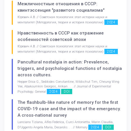
Межличностные отношения в СССР:
квинтэссенция "развитого социализма"
Юревич А.В. // Советская психология: этап истории науки и
2024
менталитет (Методология, теория и история психологии)
Нравственность в СССР как отражение
особенностей советской эпохи
Юревич А.В. // Советская психология: этап истории науки и
2024
менталитет (Методология, теория и история психологии)
Pancultural nostalgia in action: Prevalence,
triggers, and psychological functions of nostalgia
across cultures.
Hepper Erica G., Sedikides Constantine, Wildschut Tim, Cheung Wing
Yee, Abakoumkin Georgios, Arikan . . . // Journal of Experimental
2024
DOI
Psychology. General
The flashbulb-like nature of memory for the first
COVID-19 case and the impact of the emergency.
A cross-national survey
Lanciano Tiziana, Alfeo Federica, Curci Antonietta, Marin Claudia,
2024
DOI
D’Uggento Angela Maria, Decarolis. . . // Memory