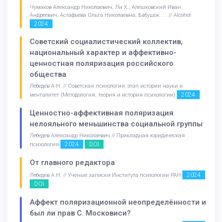
Чумаков Александр Николаевич, Ли Х., Алешковский Иван
Андреевич, Астафьева Ольга Николаевна, Бабушок. . . // Alcohol
2024
Советский социалистический коллектив,
национальный характер и аффективно-
ценностная поляризация российского
общества
Лебедев А.Н. // Советская психология: этап истории науки и
2024
менталитет (Методология, теория и история психологии)
Ценностно-аффективная поляризация
нелояльного меньшинства социальной группы
Лебедев Александр Николаевич // Прикладная юридическая
2024
DOI
психология
От главного редактора
2024
Лебедев А.Н. // Ученые записки Института психологии РАН
DOI
Аффект поляризационной неопределённости и
был ли прав С. Московиси?