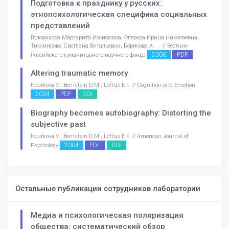
Подготовка к празднику у русских:
этнопсихологическая специфика социальных
представлений
Воловикова Маргарита Иосифовна, Флерова Ирина Николаевна,
Тихомирова Светлана Витальевна, Борисова А. . . // Вестник
2006
PDF
Российского гуманитарного научного фонда
Altering traumatic memory
Nourkova V., Bernstein D.M., Loftus E.F. // Cognition and Emotion
2004
PDF
DOI
Biography becomes autobiography: Distorting the
subjective past
Nourkova V., Bernstein D.M., Loftus E.F. // American Journal of
2004
PDF
DOI
Psychology
Остальные публикации сотрудников лаборатории
Медиа и психологическая поляризация
общества: систематический обзор