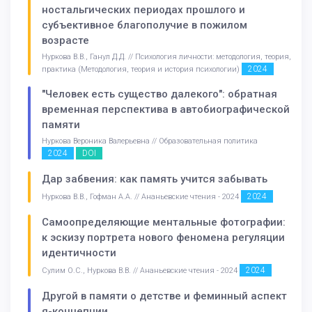
ностальгических периодах прошлого и
субъективное благополучие в пожилом
возрасте
Нуркова В.В., Ганул Д.Д. // Психология личности: методология, теория,
2024
практика (Методология, теория и история психологии)
"Человек есть существо далекого": обратная
временная перспектива в автобиографической
памяти
Нуркова Вероника Валерьевна // Образовательная политика
2024
DOI
Дар забвения: как память учится забывать
2024
Нуркова В.В., Гофман А.А. // Ананьевские чтения - 2024
Самоопределяющие ментальные фотографии:
к эскизу портрета нового феномена регуляции
идентичности
2024
Сулим О.С., Нуркова В.В. // Ананьевские чтения - 2024
Другой в памяти о детстве и феминный аспект
я-концепции