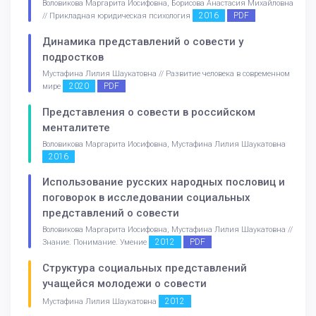
Воловикова Маргарита Иосифовна, Борисова Анастасия Михайловна
2016
PDF
// Прикладная юридическая психология
Динамика представлений о совести у
подростков
Мустафина Лилия Шаукатовна // Развитие человека в современном
2020
PDF
мире
Представления о совести в российском
менталитете
Воловикова Маргарита Иосифовна, Мустафина Лилия Шаукатовна
2016
Использование русских народных пословиц и
поговорок в исследовании социальных
представлений о совести
Воловикова Маргарита Иосифовна, Мустафина Лилия Шаукатовна //
2012
PDF
Знание. Понимание. Умение
Структура социальных представлений
учащейся молодежи о совести
2012
Мустафина Лилия Шаукатовна