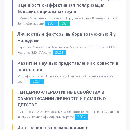
и ценностно-аффективная поляризация
больших социальных групп
Лебедев Александр Николаевич, Гордякова Ольга Владимировна //
2024
DOI
Век глобализации
Личностные факторы выбора возможных Я у
молодежи
Баранова Александра Валерьевна, Мустафина Л.Ш., Щукина М.А.,
2024
Костенко В.Ю. // Alcohol
Развитие научных представлений о совести в
психологии
Мустафина Лилия Шаукатовна // Пензенский психологический
2024
вестник
ГЕНДЕРНО-СТЕРЕОТИПНЫЕ СВОЙСТВА В
САМООПИСАНИИ ЛИЧНОСТИ И ПАМЯТЬ О
ДЕТСТВЕ
Ситнянская Э.А., Нуркова В.В. // Сборник тезисов по итогам защиты
2024
выпускных квалификационных работ
Интеграция с воспоминаниями о