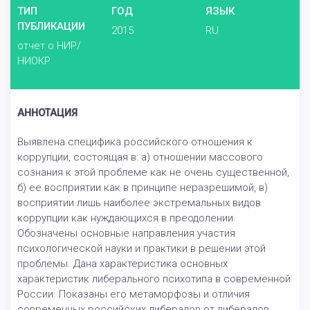
ТИП
ГОД
ЯЗЫК
ПУБЛИКАЦИИ
2015
RU
отчет о НИР/
НИОКР
АННОТАЦИЯ
Выявлена специфика российского отношения к
коррупции, состоящая в: а) отношении массового
сознания к этой проблеме как не очень существенной,
б) ее восприятии как в принципе неразрешимой, в)
восприятии лишь наиболее экстремальных видов
коррупции как нуждающихся в преодолении.
Обозначены основные направления участия
психологической науки и практики в решении этой
проблемы. Дана характеристика основных
характеристик либерального психотипа в современной
России. Показаны его метаморфозы и отличия
современных российских либералов от либералов