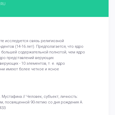
RU
оте исследуется связь религиозной
ентов (14-16 лет). Предполагается, что ядро
 большей содержательной полнотой, чем ядро
ядро представлений верующих
ерующих - 10 элементов, т. е. ядро
ни имеют более четкое и ясное
Мустафина // Человек, субъект, личность:
и, посвященной 90-летию со дня рождения А.
433