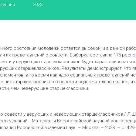
еренции
2023
нного состояния молодежи остается высокой, и в данной раб
и их представлений о совести. Выборка составила 175 респонд
вести у верующих старшеклассников будет характеризоваться
рующих старшеклассников. Результаты демонстрируют, что 
лементов, в то время как ядро социальных представлений нев
ющих старшеклассников о совести содержательно полнее, и о
ести, чем неверующие старшеклассники.
о совести у верующих и неверующих старшеклассников / Л.Ш. 
сследований. : Материалы Всероссийской научной конференци
ования Российской академии наук. – Москва, – 2023. – С. 429-