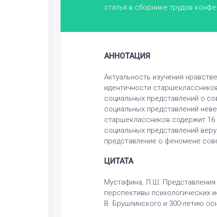
статья в сборнике трудов конф
АННОТАЦИЯ
Актуальность изучения нравстве
идентичности старшеклассников 
социальных представлений о со
социальных представлений неве
старшеклассников содержит 16 э
социальных представлений веру
представление о феномене сов
ЦИТАТА
Мустафина, Л.Ш. Представления 
перспективы психологических и
В. Брушлинского и 300-летию осн