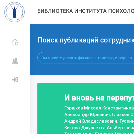
БИБЛИОТЕКА ИНСТИТУТА ПСИХОЛО
Поиск публикаций сотрудни
И вновь на перепу
Горшков Михаил Константинови
Александр Юрьевич, Глазьев С
Андрей Владиславович, Гусей
Китова Джульетта Альбертовна