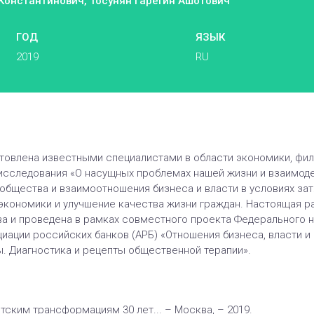
Константинович, Тосунян Гарегин Ашотович
ГОД
ЯЗЫК
2019
RU
товлена известными специалистами в области экономики, фило
исследования «О насущных проблемах нашей жизни и взаимодей
бщества и взаимоотношения бизнеса и власти в условиях затя
экономики и улучшение качества жизни граждан. Настоящая 
 и проведена в рамках совместного проекта Федерального н
иации российских банков (АРБ) «Отношения бизнеса, власти и 
. Диагностика и рецепты общественной терапии».
тским трансформациям 30 лет... – Москва, – 2019.