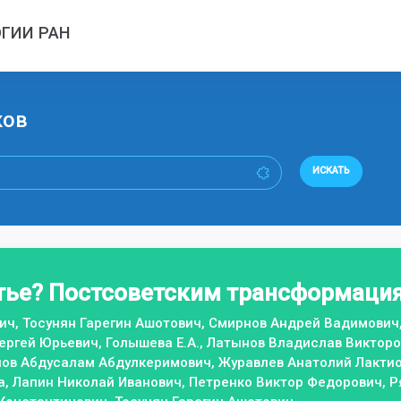
ГИИ РАН
ков
ИСКАТЬ
тье? Постсоветским трансформациям
ч, Тосунян Гарегин Ашотович, Смирнов Андрей Вадимович,
ергей Юрьевич, Голышева Е.А., Латынов Владислав Виктор
нов Абдусалам Абдулкеримович, Журавлев Анатолий Лактио
, Лапин Николай Иванович, Петренко Виктор Федорович, Р