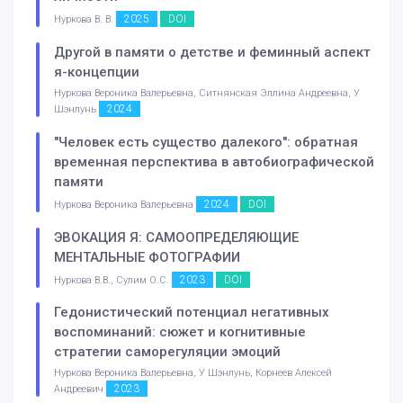
2025
DOI
Нуркова В. В.
Другой в памяти о детстве и феминный аспект
я-концепции
Нуркова Вероника Валерьевна, Ситнянская Эллина Андреевна, У
2024
Шэнлунь
"Человек есть существо далекого": обратная
временная перспектива в автобиографической
памяти
2024
DOI
Нуркова Вероника Валерьевна
ЭВОКАЦИЯ Я: САМООПРЕДЕЛЯЮЩИЕ
МЕНТАЛЬНЫЕ ФОТОГРАФИИ
2023
DOI
Нуркова В.В., Сулим О.С.
Гедонистический потенциал негативных
воспоминаний: сюжет и когнитивные
стратегии саморегуляции эмоций
Нуркова Вероника Валерьевна, У Шэнлунь, Корнеев Алексей
2023
Андреевич