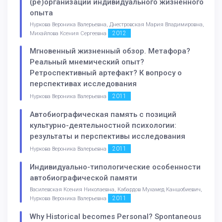
(ре)организации индивидуального жизненного
опыта
Нуркова Вероника Валерьевна, Днестровская Мария Владимировна,
2012
Михайлова Ксения Сергеевна
Мгновенный жизненный обзор. Метафора?
Реальный мнемический опыт?
Ретроспективный артефакт? К вопросу о
перспективах исследования
2011
Нуркова Вероника Валерьевна
Автобиографическая память с позиций
культурно-деятельностной психологии:
результаты и перспективы исследования
2011
Нуркова Вероника Валерьевна
Индивидуально-типологические особенности
автобиографической памяти
Василевская Ксения Николаевна, Кабардов Мухамед Каншобиевич,
2011
Нуркова Вероника Валерьевна
Why Historical becomes Personal? Spontaneous