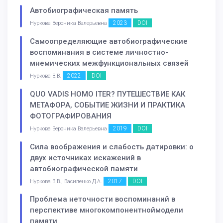
Автобиографическая память
2023
DOI
Нуркова Вероника Валерьевна
Самоопределяющие автобиографические
воспоминания в системе личностно-
мнемических межфункциональных связей
2022
DOI
Нуркова В.В.
QUO VADIS HOMO ITER? ПУТЕШЕСТВИЕ КАК
МЕТАФОРА, СОБЫТИЕ ЖИЗНИ И ПРАКТИКА
ФОТОГРАФИРОВАНИЯ
2019
DOI
Нуркова Вероника Валерьевна
Сила воображения и слабость датировки: о
двух источниках искажений в
автобиографической памяти
2017
DOI
Нуркова В.В., Василенко Д.А.
Проблема неточности воспоминаний в
перспективе многокомпонентноймодели
памяти