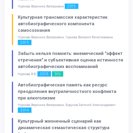
2015
Нуркова Вероника Валерьевна
Культурная трансмиссия характеристик
автобиографического компонента
самосознания
Нуркова Вероника Валерьевна, Гурьева Валерия Вячеславовна
2015
Забыть нельзя помнить: мнемический "эффект
отречения" и субъективная оценка истинности
автобиографических воспоминаний
2015
DOI
Нуркова В.В.
Автобиографическая память как ресурс
преодоления внутриличностного конфликта
при алкоголизме
Нуркова Вероника Валерьевна, Бодунов Евгений Александрович
2014
Культурный жизненный сценарий как
динамическая семантическая структура