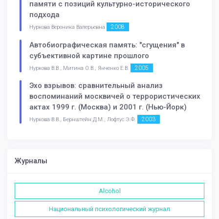
памяти с позиций культурно-исторического
подхода
2008
Нуркова Вероника Валерьевна
Автобиографическая память: "сгущения" в
субъективной картине прошлого
2005
Нуркова В.В., Митина О.В., Янченко Е.В.
Эхо взрывов: сравнительный анализ
воспоминаний москвичей о террористических
актах 1999 г. (Москва) и 2001 г. (Нью-Йорк)
2003
Нуркова В.В., Бернштейн Д.М., Лофтус Э.Ф.
Журналы
Alcohol
Национальный психологический журнал