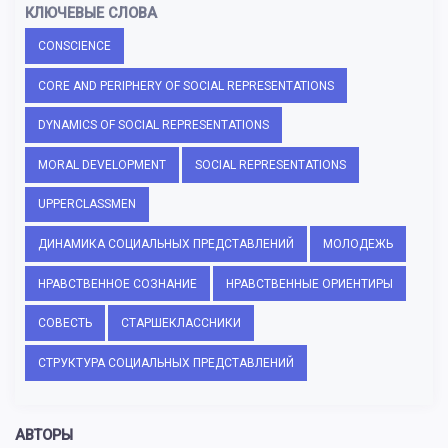
КЛЮЧЕВЫЕ СЛОВА
CONSCIENCE
CORE AND PERIPHERY OF SOCIAL REPRESENTATIONS
DYNAMICS OF SOCIAL REPRESENTATIONS
MORAL DEVELOPMENT
SOCIAL REPRESENTATIONS
UPPERCLASSMEN
ДИНАМИКА СОЦИАЛЬНЫХ ПРЕДСТАВЛЕНИЙ
МОЛОДЕЖЬ
НРАВСТВЕННОЕ СОЗНАНИЕ
НРАВСТВЕННЫЕ ОРИЕНТИРЫ
СОВЕСТЬ
СТАРШЕКЛАССНИКИ
СТРУКТУРА СОЦИАЛЬНЫХ ПРЕДСТАВЛЕНИЙ
АВТОРЫ