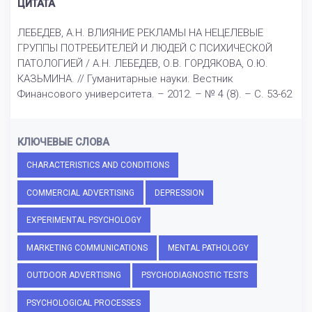
ЦИТАТА
ЛЕБЕДЕВ, А.Н. ВЛИЯНИЕ РЕКЛАМЫ НА НЕЦЕЛЕВЫЕ
ГРУППЫ ПОТРЕБИТЕЛЕЙ И ЛЮДЕЙ С ПСИХИЧЕСКОЙ
ПАТОЛОГИЕЙ / А.Н. ЛЕБЕДЕВ, О.В. ГОРДЯКОВА, О.Ю.
КАЗЬМИНА. // Гуманитарные науки. Вестник
Финансового университета. – 2012. – № 4 (8). – С. 53-62
КЛЮЧЕВЫЕ СЛОВА
CHARACTERISTICS AND CONDITIONS
COMMERCIAL ADVERTISING
DEPRESSION
EXPERIMENTAL PSYCHOLOGY
MARKETING COMMUNICATIONS
MENTAL PATHOLOGY
OUTDOOR ADVERTISING
PSYCHODIAGNOSTIC TESTS
PSYCHOLOGICAL PROCESSES