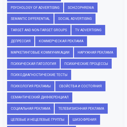
PSYCHOLOGY OF ADVERTISING
SCHIZOPHRENIA
SEMANTIC DIFFERENTIAL
SOCIAL ADVERTISING
TARGET AND NON-TARGET GROUPS
TV ADVERTISING
ДЕПРЕССИЯ
КОММЕРЧЕСКАЯ РЕКЛАМА
МАРКЕТИНГОВЫЕ КОММУНИКАЦИИ
НАРУЖНАЯ РЕКЛАМА
ПСИХИЧЕСКАЯ ПАТОЛОГИЯ
ПСИХИЧЕСКИЕ ПРОЦЕССЫ
ПСИХОДИАГНОСТИЧЕСКИЕ ТЕСТЫ
ПСИХОЛОГИЯ РЕКЛАМЫ
СВОЙСТВА И СОСТОЯНИЯ
СЕМАНТИЧЕСКИЙ ДИФФЕРЕНЦИАЛ
СОЦИАЛЬНАЯ РЕКЛАМА
ТЕЛЕВИЗИОННАЯ РЕКЛАМА
ЦЕЛЕВЫЕ И НЕЦЕЛЕВЫЕ ГРУППЫ
ШИЗОФРЕНИЯ