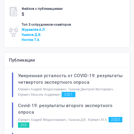
Файлов с публикациями
5
Топ 3 сотрудников-соавторов
Журавлёв А.Л.
Ушаков Д.В.
Нестик Т.А.
Публикации
Умеренная усталость от COVID-19: результаты
четвертого экспертного опроса
Юревич Андрей Владиславович, Ушаков Дмитрий Викторович,
2021
Юревич Максим Андреевич
Covid-19: результаты второго экспертного
опроса
2020
Юревич Андрей Владиславович, Ушаков Д.В., Юревич М.А.
DOI