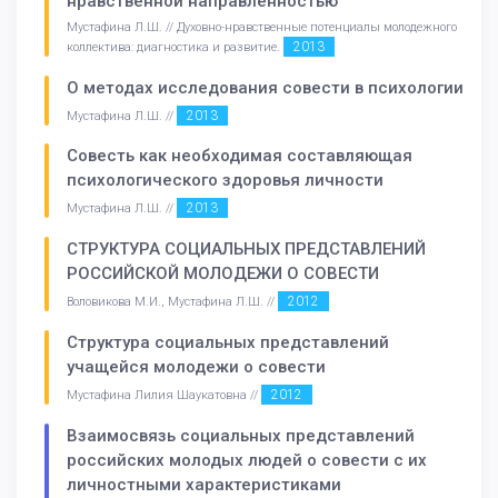
нравственной направленностью
Мустафина Л.Ш. // Духовно-нравственные потенциалы молодежного
2013
коллектива: диагностика и развитие.
О методах исследования совести в психологии
2013
Мустафина Л.Ш. //
Совесть как необходимая составляющая
психологического здоровья личности
2013
Мустафина Л.Ш. //
СТРУКТУРА СОЦИАЛЬНЫХ ПРЕДСТАВЛЕНИЙ
РОССИЙСКОЙ МОЛОДЕЖИ О СОВЕСТИ
2012
Воловикова М.И., Мустафина Л.Ш. //
Структура социальных представлений
учащейся молодежи о совести
2012
Мустафина Лилия Шаукатовна //
Взаимосвязь социальных представлений
российских молодых людей о совести с их
личностными характеристиками