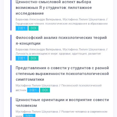
Ценностно-смысловой аспект выбора
возможных Я у студентов: пилотажное
исследование
Баранова Александра Валерьевна, Мустафина Лилия Шаукатовна //
Герценовские чтения: психологические исследования в образовании
2021
DOI
Философский анализ психологических теорий
я-концепции
Баранова Александра Валерьевна, Мустафина Лилия Шаукатовна //
Личность в меняющемся мире: здоровье, адаптация, развитие
2021
DOI
Представления о совести у студентов с разной
степенью выраженности психопатологической
симптоматики
Мустафина Лилия Шаукатовна // Пензенский психологический
2021
DOI
вестник
Ценностные ориентации и восприятие совести
человеком
Мустафина Лилия Шаукатовна // Развитие человека в современном
2021
мире