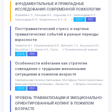
ФУНДАМЕНТАЛЬНЫЕ И ПРИКЛАДНЫЕ
ИССЛЕДОВАНИЯ СОВРЕМЕННОЙ ПСИХОЛОГИИ
Журавлёв А.Л., Кольцова В.А., Алдашева А.А., Александров И.О.,
2017
PDF
Александров Ю.И., Безденежных Б.Н., Б. . . //
Посттравматический стресс и картина
травматических событий в разные периоды
взрослости
Tarabrina N.V., Kharlamenkova N.E., Bykhovets Y.V., Kasymova N.N.,
Mustafina L.S., Vorona O.A., Dymo. . . // Психологический журнал
2016
PDF
Особенности избегания как стратегии
совладания с трудными жизненными
ситуациями в пожилом возрасте
Харламенкова Наталья Евгеньевна, Мустафина Лилия Шаукатовна,
Воронцов Сергей Анатольевич, Обухов Але. . . // Вопросы психологии
2015
PDF
УРОВЕНЬ ТРАВМАТИЗАЦИИ И ЭМОЦИОНАЛЬНО-
ОРИЕНТИРОВАННЫЙ КОПИНГ В ПОЖИЛОМ
ВОЗРАСТЕ