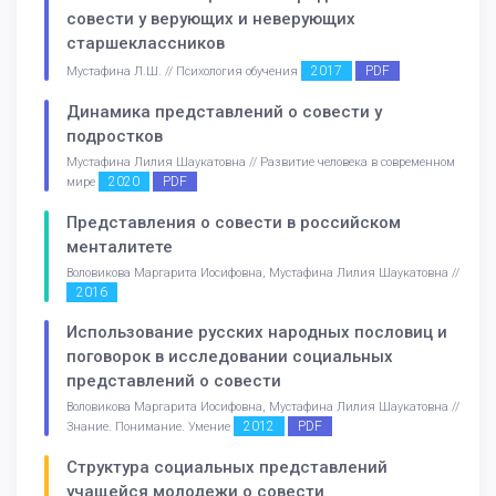
совести у верующих и неверующих
старшеклассников
2017
PDF
Мустафина Л.Ш. // Психология обучения
Динамика представлений о совести у
подростков
Мустафина Лилия Шаукатовна // Развитие человека в современном
2020
PDF
мире
Представления о совести в российском
менталитете
Воловикова Маргарита Иосифовна, Мустафина Лилия Шаукатовна //
2016
Использование русских народных пословиц и
поговорок в исследовании социальных
представлений о совести
Воловикова Маргарита Иосифовна, Мустафина Лилия Шаукатовна //
2012
PDF
Знание. Понимание. Умение
Структура социальных представлений
учащейся молодежи о совести