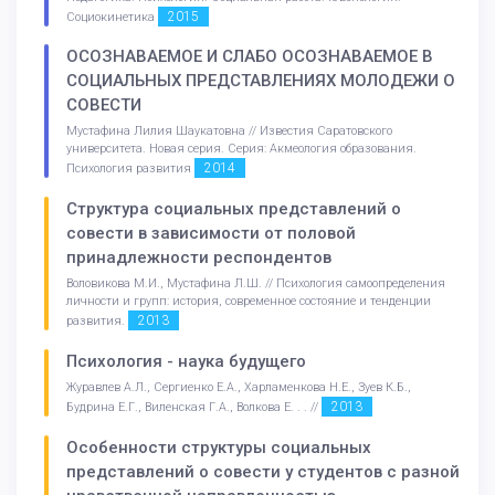
2015
Социокинетика
ОСОЗНАВАЕМОЕ И СЛАБО ОСОЗНАВАЕМОЕ В
СОЦИАЛЬНЫХ ПРЕДСТАВЛЕНИЯХ МОЛОДЕЖИ О
СОВЕСТИ
Мустафина Лилия Шаукатовна // Известия Саратовского
университета. Новая серия. Серия: Акмеология образования.
2014
Психология развития
Структура социальных представлений о
совести в зависимости от половой
принадлежности респондентов
Воловикова М.И., Мустафина Л.Ш. // Психология самоопределения
личности и групп: история, современное состояние и тенденции
2013
развития.
Психология - наука будущего
Журавлев А.Л., Сергиенко Е.А., Харламенкова Н.Е., Зуев К.Б.,
2013
Будрина Е.Г., Виленская Г.А., Волкова Е. . . //
Особенности структуры социальных
представлений о совести у студентов с разной