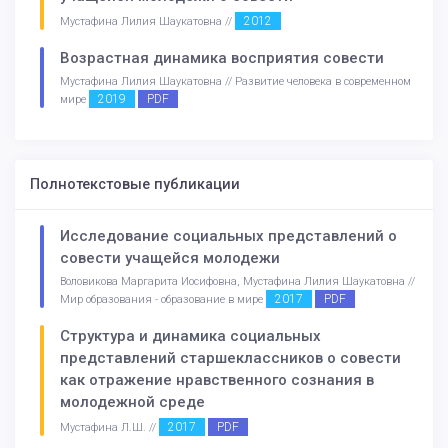
2012
Мустафина Лилия Шаукатовна //
Возрастная динамика восприятия совести
Мустафина Лилия Шаукатовна // Развитие человека в современном
2019
PDF
мире
Полнотекстовые публикации
Исследование социальных представлений о
совести учащейся молодежи
Воловикова Маргарита Иосифовна, Мустафина Лилия Шаукатовна //
2017
PDF
Мир образования - образование в мире
Структура и динамика социальных
представлений старшеклассников о совести
как отражение нравственного сознания в
молодежной среде
2017
PDF
Мустафина Л.Ш. //