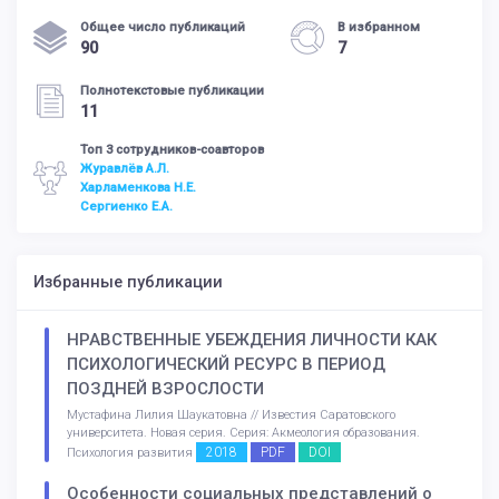
Общее число публикаций
В избранном
90
7
Полнотекстовые публикации
11
Топ 3 сотрудников-соавторов
Журавлёв А.Л.
Харламенкова Н.Е.
Сергиенко Е.А.
Избранные публикации
НРАВСТВЕННЫЕ УБЕЖДЕНИЯ ЛИЧНОСТИ КАК
ПСИХОЛОГИЧЕСКИЙ РЕСУРС В ПЕРИОД
ПОЗДНЕЙ ВЗРОСЛОСТИ
Мустафина Лилия Шаукатовна // Известия Саратовского
университета. Новая серия. Серия: Акмеология образования.
2018
PDF
DOI
Психология развития
Особенности социальных представлений о