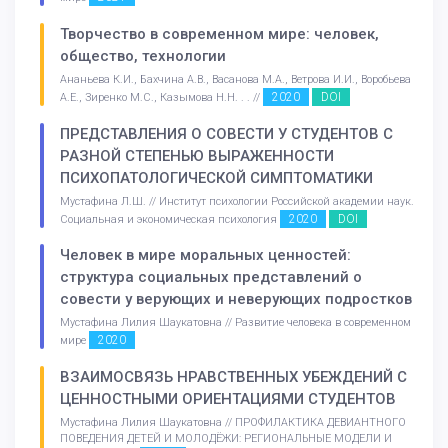
Творчество в современном мире: человек,
общество, технологии
Ананьева К.И., Бахчина А.В., Васанова М.А., Ветрова И.И., Воробьева
2020
DOI
А.Е., Зиренко М.С., Казымова Н.Н. . . //
ПРЕДСТАВЛЕНИЯ О СОВЕСТИ У СТУДЕНТОВ С
РАЗНОЙ СТЕПЕНЬЮ ВЫРАЖЕННОСТИ
ПСИХОПАТОЛОГИЧЕСКОЙ СИМПТОМАТИКИ
Мустафина Л.Ш. // Институт психологии Российской академии наук.
2020
DOI
Социальная и экономическая психология
Человек в мире моральных ценностей:
структура социальных представлений о
совести у верующих и неверующих подростков
Мустафина Лилия Шаукатовна // Развитие человека в современном
2020
мире
ВЗАИМОСВЯЗЬ НРАВСТВЕННЫХ УБЕЖДЕНИЙ С
ЦЕННОСТНЫМИ ОРИЕНТАЦИЯМИ СТУДЕНТОВ
Мустафина Лилия Шаукатовна // ПРОФИЛАКТИКА ДЕВИАНТНОГО
ПОВЕДЕНИЯ ДЕТЕЙ И МОЛОДЁЖИ: РЕГИОНАЛЬНЫЕ МОДЕЛИ И