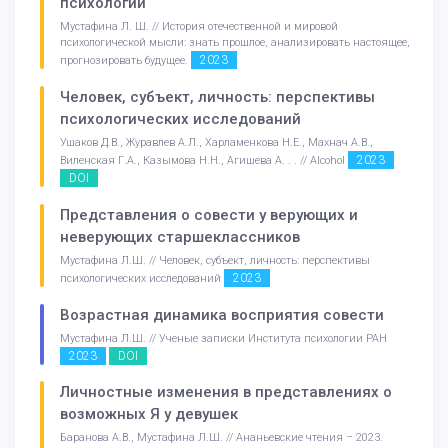
психологии
Мустафина Л. Ш. // История отечественной и мировой
психологической мысли: знать прошлое, анализировать настоящее,
2023
прогнозировать будущее.
Человек, субъект, личность: перспективы
психологических исследований
Ушаков Д.В., Журавлев А.Л., Харламенкова Н.Е., Махнач А.В.,
2023
Виленская Г.А., Казымова Н.Н., Агишева А. . . // Alcohol
DOI
Представления о совести у верующих и
неверующих старшеклассников
Мустафина Л.Ш. // Человек, субъект, личность: перспективы
2023
психологических исследований
Возрастная динамика восприятия совести
Мустафина Л.Ш. // Ученые записки Института психологии РАН
2023
DOI
Личностные изменения в представлениях о
возможных Я у девушек
Баранова А.В., Мустафина Л.Ш. // Ананьевские чтения – 2023.