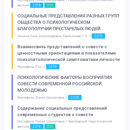
Мустафина Лилия Шаукатовна // Пензенский психологический
2018
DOI
вестник
СОЦИАЛЬНЫЕ ПРЕДСТАВЛЕНИЯ РАЗНЫХ ГРУПП
ОБЩЕСТВА О ПСИХОЛОГИЧЕСКОМ
БЛАГОПОЛУЧИИ ПРЕСТАРЕЛЫХ ЛЮДЕЙ
2018
Зинина Анна Александровна, Емельянова Т.П. //
Взаимосвязь представлений о совести с
ценностными ориентациями и показателями
психопатологической симптоматики личности
2018
Мустафина Л.Ш. //
ПСИХОЛОГИЧЕСКИЕ ФАКТОРЫ ВОСПРИЯТИЯ
СОВЕСТИ СОВРЕМЕННОЙ РОССИЙСКОЙ
МОЛОДЕЖЬЮ
2018
Мустафина Лилия Шаукатовна //
Содержание социальных представлений
современных студентов о совести
Мустафина Лилия Шаукатовна // Ярославский педагогический
2018
DOI
вестник