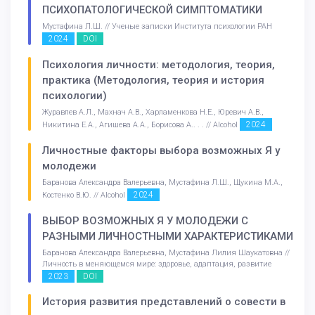
ПСИХОПАТОЛОГИЧЕСКОЙ СИМПТОМАТИКИ
Мустафина Л.Ш. // Ученые записки Института психологии РАН
2024
DOI
Психология личности: методология, теория,
практика (Методология, теория и история
психологии)
Журавлев А.Л., Махнач А.В., Харламенкова Н.Е., Юревич А.В.,
2024
Никитина Е.А., Агишева А.А., Борисова А.. . . // Alcohol
Личностные факторы выбора возможных Я у
молодежи
Баранова Александра Валерьевна, Мустафина Л.Ш., Щукина М.А.,
2024
Костенко В.Ю. // Alcohol
ВЫБОР ВОЗМОЖНЫХ Я У МОЛОДЕЖИ С
РАЗНЫМИ ЛИЧНОСТНЫМИ ХАРАКТЕРИСТИКАМИ
Баранова Александра Валерьевна, Мустафина Лилия Шаукатовна //
Личность в меняющемся мире: здоровье, адаптация, развитие
2023
DOI
История развития представлений о совести в