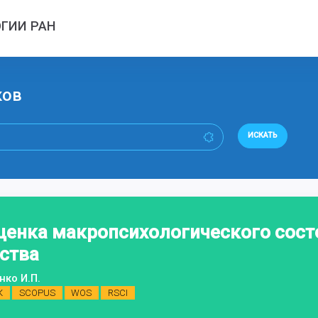
ГИИ РАН
ков
ИСКАТЬ
ценка макропсихологического сост
ства
нко И.П.
К
SCOPUS
WOS
RSCI