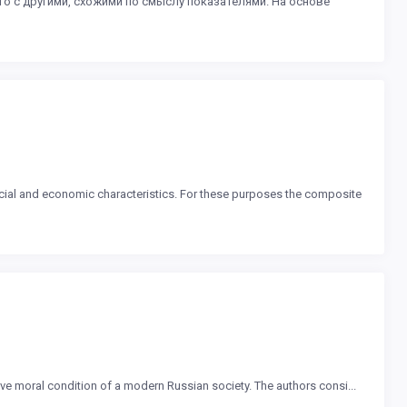
 с другими, схожими по смыслу показателями. На основе
social and economic characteristics. For these purposes the composite
tive moral condition of a modern Russian society. The authors consi...