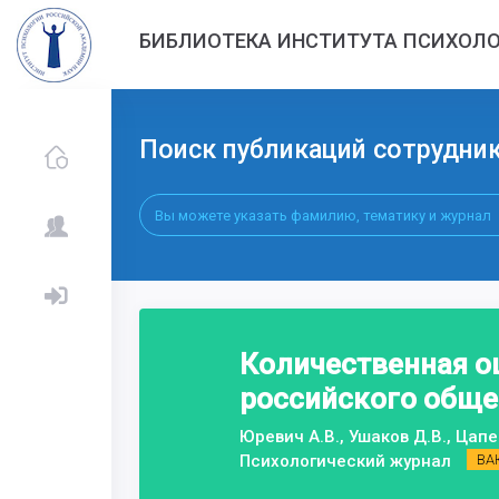
БИБЛИОТЕКА ИНСТИТУТА ПСИХОЛО
Поиск публикаций сотрудни
Количественная о
российского обще
Юревич А.В., Ушаков Д.В., Цапе
Психологический журнал
ВА