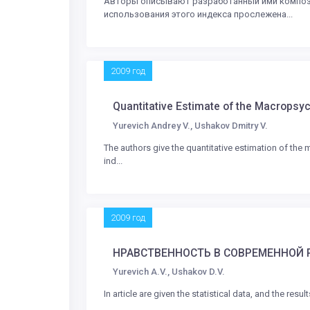
Авторы описывают разработанный ими композит
использования этого индекса прослежена...
2009 год
Quantitative Estimate of the Macropsy
Yurevich Andrey V., Ushakov Dmitry V.
The authors give the quantitative estimation of the
ind...
2009 год
НРАВСТВЕННОСТЬ В СОВРЕМЕННОЙ 
Yurevich A.V., Ushakov D.V.
In article are given the statistical data, and the re