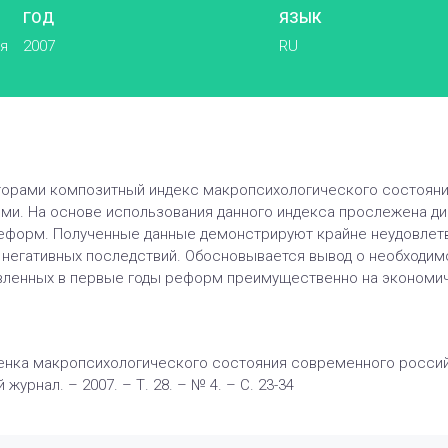
ГОД
ЯЗЫК
ья
2007
RU
орами композитный индекс макропсихологического состояния
ми. На основе использования данного индекса прослежена д
реформ. Полученные данные демонстрируют крайне неудовлет
негативных последствий. Обосновывается вывод о необходим
авленных в первые годы реформ преимущественно на экономич
енка макропсихологического состояния современного российс
журнал. – 2007. – Т. 28. – № 4. – С. 23-34