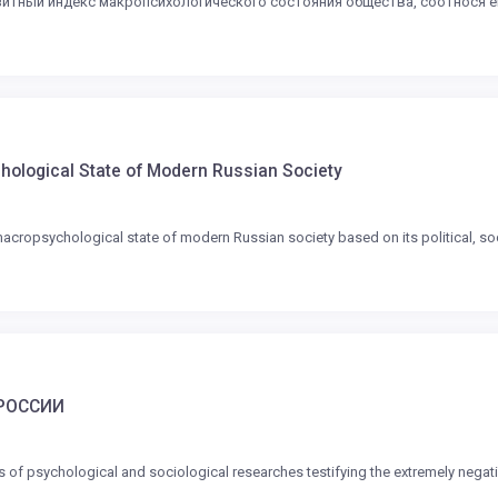
ный индекс макропсихологического состояния общества, соотнося его
chological State of Modern Russian Society
 macropsychological state of modern Russian society based on its political, 
РОССИИ
sults of psychological and sociological researches testifying the extremely nega