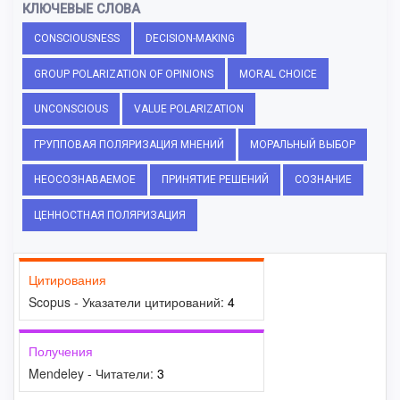
КЛЮЧЕВЫЕ СЛОВА
CONSCIOUSNESS
DECISION-MAKING
GROUP POLARIZATION OF OPINIONS
MORAL CHOICE
UNCONSCIOUS
VALUE POLARIZATION
ГРУППОВАЯ ПОЛЯРИЗАЦИЯ МНЕНИЙ
МОРАЛЬНЫЙ ВЫБОР
НЕОСОЗНАВАЕМОЕ
ПРИНЯТИЕ РЕШЕНИЙ
СОЗНАНИЕ
ЦЕННОСТНАЯ ПОЛЯРИЗАЦИЯ
Цитирования
Scopus - Указатели цитирований:
4
Получения
Mendeley - Читатели:
3