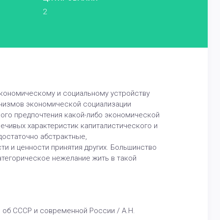
2
экономическому и социальному устройству
анизмов экономической социализации
ного предпочтения какой-либо экономической
речивых характеристик капиталистического и
достаточно абстрактные,
и и ценности принятия других. Большинство
атегорическое нежелание жить в такой
об СССР и современной России / А.Н.