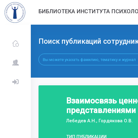
БИБЛИОТЕКА ИНСТИТУТА ПСИХОЛО
Поиск публикаций сотрудни
Взаимосвязь цен
представлениями 
Лебедев А.Н., Гордякова О.В.
ТИП ПУБЛИКАЦИИ