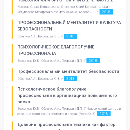
ПСИХОЛОГИЯ И ЭРГОНОМИКА В 2 Ч. ЧАСТЬ 2
Носкова Ольга Геннадьевна, Стрелков Юрий Константинович,
2018
Абдуллаева Мехирбан Махаметжановна, Барабан. . . //
ПРОФЕССИОНАЛЬНЫЙ МЕНТАЛИТЕТ И КУЛЬТУРА
БЕЗОПАСНОСТИ
2018
Обознов А.А., Бессонова Ю.В. //
ПСИХОЛОГИЧЕСКОЕ БЛАГОПОЛУЧИЕ
ПРОФЕССИОНАЛА
2018
Бессонова Ю.В., Обознов А.А., Петрович Д.Л. //
Профессиональный менталитет безопасности
2018
Обознов А.А., Бессонова Ю.В. //
Психологическое благополучие
профессионала в организациях повышенного
риска
Бессонова Ю.В., Обознов А.А., Петрович Д.Л. // Человеческий фактор в
2018
сложных технических системах и средах (Эрго-2018).
Доверие профессионала технике как фактор