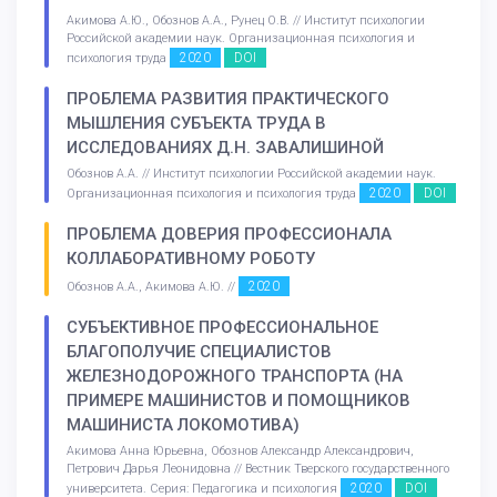
Акимова А.Ю., Обознов А.А., Рунец О.В. // Институт психологии
Российской академии наук. Организационная психология и
2020
DOI
психология труда
ПРОБЛЕМА РАЗВИТИЯ ПРАКТИЧЕСКОГО
МЫШЛЕНИЯ СУБЪЕКТА ТРУДА В
ИССЛЕДОВАНИЯХ Д.Н. ЗАВАЛИШИНОЙ
Обознов А.А. // Институт психологии Российской академии наук.
2020
DOI
Организационная психология и психология труда
ПРОБЛЕМА ДОВЕРИЯ ПРОФЕССИОНАЛА
КОЛЛАБОРАТИВНОМУ РОБОТУ
2020
Обознов А.А., Акимова А.Ю. //
СУБЪЕКТИВНОЕ ПРОФЕССИОНАЛЬНОЕ
БЛАГОПОЛУЧИЕ СПЕЦИАЛИСТОВ
ЖЕЛЕЗНОДОРОЖНОГО ТРАНСПОРТА (НА
ПРИМЕРЕ МАШИНИСТОВ И ПОМОЩНИКОВ
МАШИНИСТА ЛОКОМОТИВА)
Акимова Анна Юрьевна, Обознов Александр Александрович,
Петрович Дарья Леонидовна // Вестник Тверского государственного
2020
DOI
университета. Серия: Педагогика и психология