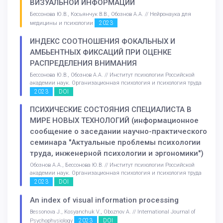
ВИЗУАЛЬНОЙ ИНФОРМАЦИИ
Бессонова Ю.В., Косьянчук В.В., Обознов А.А. // Нейронаука для
2023
медицины и психологии
ИНДЕКС СООТНОШЕНИЯ ФОКАЛЬНЫХ И
АМБЬЕНТНЫХ ФИКСАЦИЙ ПРИ ОЦЕНКЕ
РАСПРЕДЕЛЕНИЯ ВНИМАНИЯ
Бессонова Ю.В., Обознов А.А. // Институт психологии Российской
академии наук. Организационная психология и психология труда
2023
DOI
ПСИХИЧЕСКИЕ СОСТОЯНИЯ СПЕЦИАЛИСТА В
МИРЕ НОВЫХ ТЕХНОЛОГИЙ (информационное
сообщение о заседании научно-практического
семинара "Актуальные проблемы психологии
труда, инженерной психологии и эргономики")
Обознов А.А., Бессонова Ю.В. // Институт психологии Российской
академии наук. Организационная психология и психология труда
2023
DOI
An index of visual information processing
Bessonova J., Kosyanchuk V., Oboznov A. // International Journal of
2023
DOI
Psychophysiology