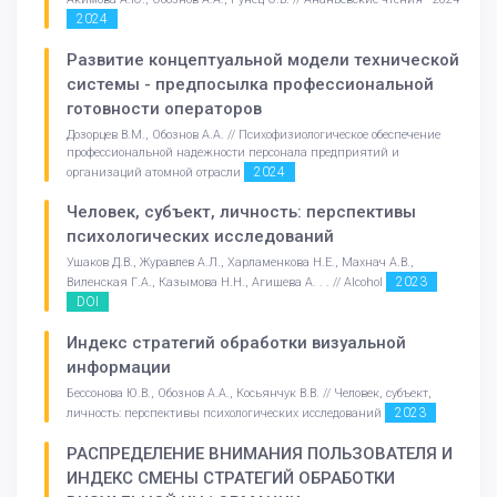
2024
Развитие концептуальной модели технической
системы - предпосылка профессиональной
готовности операторов
Дозорцев В.М., Обознов А.А. // Психофизиологическое обеспечение
профессиональной надежности персонала предприятий и
2024
организаций атомной отрасли
Человек, субъект, личность: перспективы
психологических исследований
Ушаков Д.В., Журавлев А.Л., Харламенкова Н.Е., Махнач А.В.,
2023
Виленская Г.А., Казымова Н.Н., Агишева А. . . // Alcohol
DOI
Индекс стратегий обработки визуальной
информации
Бессонова Ю.В., Обознов А.А., Косьянчук В.В. // Человек, субъект,
2023
личность: перспективы психологических исследований
РАСПРЕДЕЛЕНИЕ ВНИМАНИЯ ПОЛЬЗОВАТЕЛЯ И
ИНДЕКС СМЕНЫ СТРАТЕГИЙ ОБРАБОТКИ