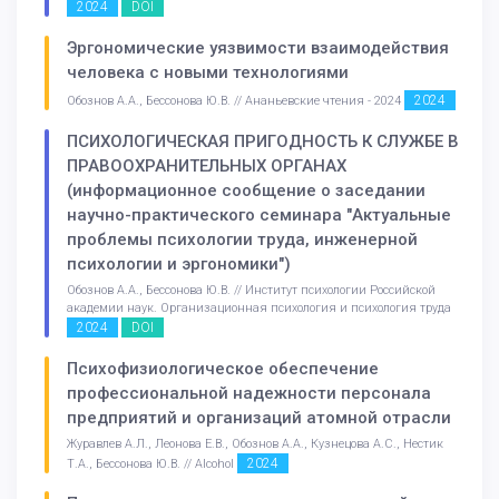
2024
DOI
Эргономические уязвимости взаимодействия
человека с новыми технологиями
2024
Обознов А.А., Бессонова Ю.В. // Ананьевские чтения - 2024
ПСИХОЛОГИЧЕСКАЯ ПРИГОДНОСТЬ К СЛУЖБЕ В
ПРАВООХРАНИТЕЛЬНЫХ ОРГАНАХ
(информационное сообщение о заседании
научно-практического семинара "Актуальные
проблемы психологии труда, инженерной
психологии и эргономики")
Обознов А.А., Бессонова Ю.В. // Институт психологии Российской
академии наук. Организационная психология и психология труда
2024
DOI
Психофизиологическое обеспечение
профессиональной надежности персонала
предприятий и организаций атомной отрасли
Журавлев А.Л., Леонова Е.В., Обознов А.А., Кузнецова А.С., Нестик
2024
Т.А., Бессонова Ю.В. // Alcohol