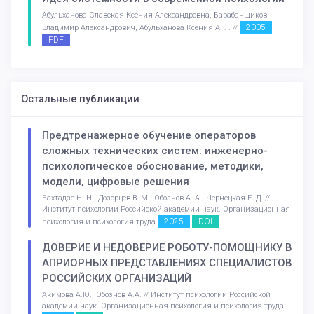
Абульханова-Славская Ксения Александровна, Барабанщиков
2005
Владимир Александрович, Абульханова Ксения А. . . //
PDF
Остальные публикации
Предтренажерное обучение операторов
сложных технических систем: инженерно-
психологическое обоснование, методики,
модели, цифровые решения
Бахтадзе Н. Н., Дозорцев В. М., Обознов А. А., Чернецкая Е. Д. //
Институт психологии Российской академии наук. Организационная
2025
DOI
психология и психология труда
ДОВЕРИЕ И НЕДОВЕРИЕ РОБОТУ-ПОМОЩНИКУ В
АПРИОРНЫХ ПРЕДСТАВЛЕНИЯХ СПЕЦИАЛИСТОВ
РОССИЙСКИХ ОРГАНИЗАЦИЙ
Акимова А.Ю., Обознов А.А. // Институт психологии Российской
академии наук. Организационная психология и психология труда