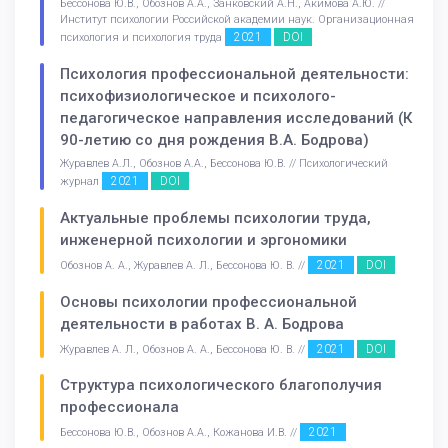
Бессонова Ю.В., Обознов А.А., Занковский А.Н., Акимова А.Ю. //
Институт психологии Российской академии наук. Организационная
2021
DOI
психология и психология труда
Психология профессиональной деятельности:
психофизиологическое и психолого-
педагогическое направления исследований (К
90-летию со дня рождения В.А. Бодрова)
Журавлев А.Л., Обознов А.А., Бессонова Ю.В. // Психологический
2021
DOI
журнал
Актуальные проблемы психологии труда,
инженерной психологии и эргономики
2021
DOI
Обознов А. А., Журавлев А. Л., Бессонова Ю. В. //
Основы психологии профессиональной
деятельности в работах В. А. Бодрова
2021
DOI
Журавлев А. Л., Обознов А. А., Бессонова Ю. В. //
Структура психологического благополучия
профессионала
2021
Бессонова Ю.В., Обознов А.А., Кожанова И.В. //