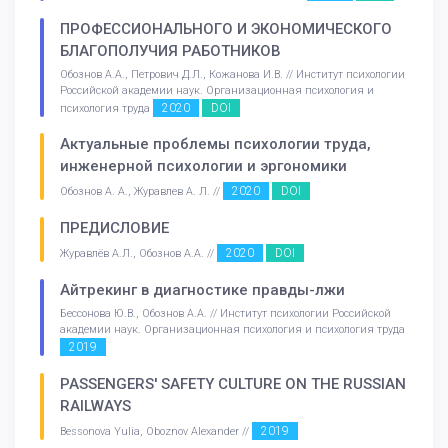
ПРОФЕССИОНАЛЬНОГО И ЭКОНОМИЧЕСКОГО
БЛАГОПОЛУЧИЯ РАБОТНИКОВ
Обознов А.А., Петрович Д.Л., Кожанова И.В. // Институт психологии
Российской академии наук. Организационная психология и
2020
DOI
психология труда
Актуальные проблемы психологии труда,
инженерной психологии и эргономики
2020
DOI
Обознов А. А., Журавлев А. Л. //
ПРЕДИСЛОВИЕ
2020
DOI
Журавлёв А.Л., Обознов А.А. //
Айтрекинг в диагностике правды-лжи
Бессонова Ю.В., Обознов А.А. // Институт психологии Российской
академии наук. Организационная психология и психология труда
2019
PASSENGERS' SAFETY CULTURE ON THE RUSSIAN
RAILWAYS
2019
Bessonova Yulia, Oboznov Alexander //