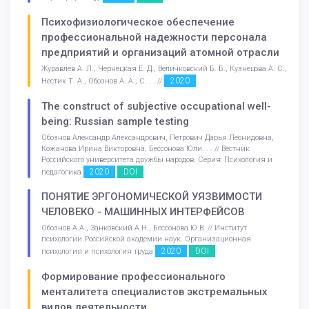
Психофизиологическое обеспечение
профессиональной надежности персонала
предприятий и организаций атомной отрасли
Журавлев А. Л., Чернецкая Е. Д., Величковский Б. Б., Кузнецова А. С.,
2020
Нестик Т. А., Обознов А. А., С. . . //
The construct of subjective occupational well-
being: Russian sample testing
Обознов Александр Александрович, Петрович Дарья Леонидовна,
Кожанова Ирина Викторовна, Бессонова Юли. . . // Вестник
Российского университета дружбы народов. Серия: Психология и
2020
DOI
педагогика
ПОНЯТИЕ ЭРГОНОМИЧЕСКОЙ УЯЗВИМОСТИ
ЧЕЛОВЕКО - МАШИННЫХ ИНТЕРФЕЙСОВ
Обознов А.А., Занковский А.Н., Бессонова Ю.В. // Институт
психологии Российской академии наук. Организационная
2020
DOI
психология и психология труда
Формирование профессионального
менталитета специалистов экстремальных
видов деятельности