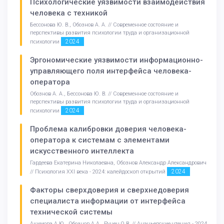
Психологические уязвимости взаимодействия
человека с техникой
Бессонова Ю. В., Обознов А. А. // Современное состояние и
перспективы развития психологии труда и организационной
2024
психологии
Эргономические уязвимости информационно-
управляющего поля интерфейса человека-
оператора
Обознов А. А., Бессонова Ю. В. // Современное состояние и
перспективы развития психологии труда и организационной
2024
психологии
Проблема калибровки доверия человека-
оператора к системам с элементами
искусственного интеллекта
Гардеева Екатерина Николаевна, Обознов Александр Александрович
2024
// Психология XXI века - 2024: калейдоскоп открытий
Факторы сверхдоверия и сверхнедоверия
специалиста информации от интерфейса
технической системы
Акимова А.Ю., Обознов А.А., Рунец О.В. // Ананьевские чтения - 2024