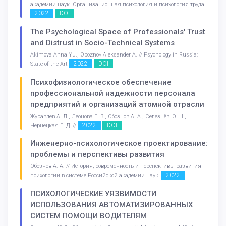
академии наук. Организационная психология и психология труда
2022
DOI
The Psychological Space of Professionals' Trust
and Distrust in Socio-Technical Systems
Akimova Anna Yu., Oboznov Aleksander A. // Psychology in Russia:
2022
DOI
State of the Art
Психофизиологическое обеспечение
профессиональной надежности персонала
предприятий и организаций атомной отрасли
Журавлев А. Л., Леонова Е. В., Обознов А. А., Селезнёв Ю. Н.,
2022
DOI
Чернецкая Е. Д. //
Инженерно-психологическое проектирование:
проблемы и перспективы развития
Обознов А. А. // История, современность и перспективы развития
2022
психологии в системе Российской академии наук.
ПСИХОЛОГИЧЕСКИЕ УЯЗВИМОСТИ
ИСПОЛЬЗОВАНИЯ АВТОМАТИЗИРОВАННЫХ
СИСТЕМ ПОМОЩИ ВОДИТЕЛЯМ