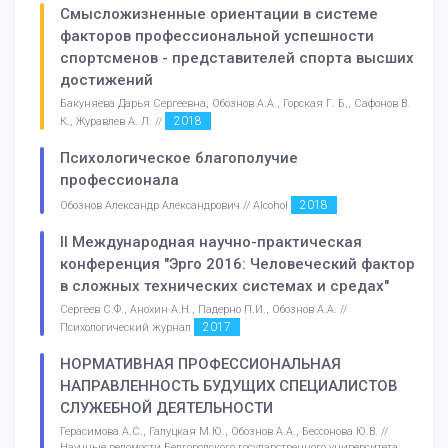
Смысложизненные ориентации в системе
факторов профессиональной успешности
спортсменов - представителей спорта высших
достижений
Бакуняева Дарья Сергеевна, Обознов А.А., Горская Г. Б,, Сафонов В.
2018
К., Журавлев А. Л. //
Психологическое благополучие
профессионала
2018
Обознов Александр Александрович // Alcohol
II Международная научно-практическая
конференция "Эрго 2016: Человеческий фактор
в сложных технических системах и средах"
Сергеев С.Ф., Анохин А.Н., Падерно П.И., Обознов А.А. //
2017
Психологический журнал
НОРМАТИВНАЯ ПРОФЕССИОНАЛЬНАЯ
НАПРАВЛЕННОСТЬ БУДУЩИХ СПЕЦИАЛИСТОВ
СЛУЖЕБНОЙ ДЕЯТЕЛЬНОСТИ
Герасимова А.С., Галуцкая М.Ю., Обознов А.А., Бессонова Ю.В. //
Научные ведомости Белгородского государственного университета.