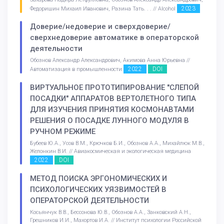
2023
Федоришин Михаил Иванович, Разина Тать. . . // Alcohol
Доверие/недоверие и сверхдоверие/
сверхнедоверие автоматике в операторской
деятельности
Обознов Александр Александрович, Акимова Анна Юрьевна //
2022
DOI
Автоматизация в промышленности
ВИРТУАЛЬНОЕ ПРОТОТИПИРОВАНИЕ "СЛЕПОЙ
ПОСАДКИ" АППАРАТОВ ВЕРТОЛЕТНОГО ТИПА
ДЛЯ ИЗУЧЕНИЯ ПРИНЯТИЯ КОСМОНАВТАМИ
РЕШЕНИЯ О ПОСАДКЕ ЛУННОГО МОДУЛЯ В
РУЧНОМ РЕЖИМЕ
Бубеев Ю.А., Усов В.М., Крючков Б.И., Обознов А.А., Михайлюк М.В.,
Желонкин В.И. // Авиакосмическая и экологическая медицина
2022
DOI
МЕТОД ПОИСКА ЭРГОНОМИЧЕСКИХ И
ПСИХОЛОГИЧЕСКИХ УЯЗВИМОСТЕЙ В
ОПЕРАТОРСКОЙ ДЕЯТЕЛЬНОСТИ
Косьянчук В.В., Бессонова Ю.В., Обознов А.А., Занковский А.Н.,
Грешников И.И., Махортов И.А. // Институт психологии Российской