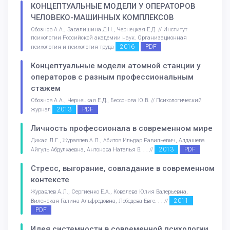
КОНЦЕПТУАЛЬНЫЕ МОДЕЛИ У ОПЕРАТОРОВ
ЧЕЛОВЕКО-МАШИННЫХ КОМПЛЕКСОВ
Обознов А.А., Завалишина Д.Н., Чернецкая Е.Д. // Институт
психологии Российской академии наук. Организационная
2016
PDF
психология и психология труда
Концептуальные модели атомной станции у
операторов с разным профессиональным
стажем
Обознов А.А., Чернецкая Е.Д., Бессонова Ю.В. // Психологический
2013
PDF
журнал
Личность профессионала в современном мире
Дикая Л.Г., Журавлев А.Л., Абитов Ильдар Равильевич, Алдашева
2013
PDF
Айгуль Абдулхаевна, Антонова Наталья В. . . //
Стресс, выгорание, совладание в современном
контексте
Журавлев А.Л., Сергиенко Е.А., Ковалева Юлия Валерьевна,
2011
Виленская Галина Альфредовна, Лебедева Евге. . . //
PDF
Идея системности в современной психологии