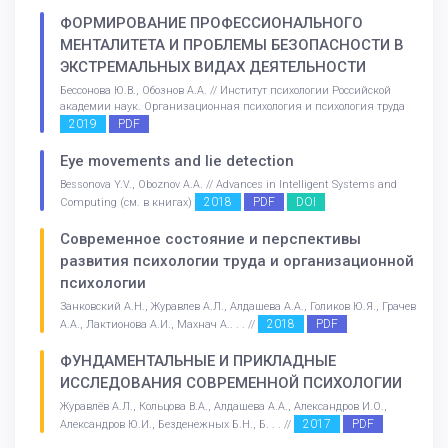
ФОРМИРОВАНИЕ ПРОФЕССИОНАЛЬНОГО
МЕНТАЛИТЕТА И ПРОБЛЕМЫ БЕЗОПАСНОСТИ В
ЭКСТРЕМАЛЬНЫХ ВИДАХ ДЕЯТЕЛЬНОСТИ
Бессонова Ю.В., Обознов А.А. // Институт психологии Российской
академии наук. Организационная психология и психология труда
2019
PDF
Eye movements and lie detection
Bessonova Y.V., Oboznov A.A. // Advances in Intelligent Systems and
2018
PDF
DOI
Computing (см. в книгах)
Современное состояние и перспективы
развития психологии труда и организационной
психологии
Занковский А.Н., Журавлев А.Л., Алдашева А.А., Голиков Ю.Я., Грачев
2018
PDF
А.А., Лактионова А.И., Махнач А.. . . //
ФУНДАМЕНТАЛЬНЫЕ И ПРИКЛАДНЫЕ
ИССЛЕДОВАНИЯ СОВРЕМЕННОЙ ПСИХОЛОГИИ
Журавлёв А.Л., Кольцова В.А., Алдашева А.А., Александров И.О.,
2017
PDF
Александров Ю.И., Безденежных Б.Н., Б. . . //