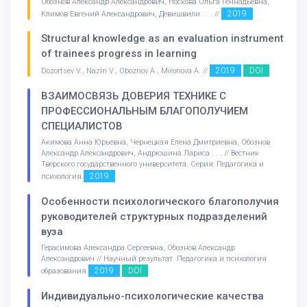
Обознов Александр Александрович, Носкова Ольга Геннадьевна,
2019
Климов Евгений Александрович, Девишвили . . . //
Structural knowledge as an evaluation instrument
of trainees progress in learning
2019
DOI
Dozortsev V., Nazin V., Oboznov A., Mironova A. //
ВЗАИМОСВЯЗЬ ДОВЕРИЯ ТЕХНИКЕ С
ПРОФЕССИОНАЛЬНЫМ БЛАГОПОЛУЧИЕМ
СПЕЦИАЛИСТОВ
Акимова Анна Юрьевна, Чернецкая Елена Дмитриевна, Обознов
Александр Александрович, Андрюшина Лариса . . . // Вестник
Тверского государственного университета. Серия: Педагогика и
2019
психология
Особенности психологического благополучия
руководителей структурных подразделений
вуза
Герасимова Александра Сергеевна, Обознов Александр
Александрович // Научный результат. Педагогика и психология
2019
DOI
образования
Индивидуально-психологические качества