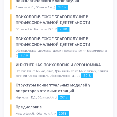
психологического благополучия
2018
Акимова А.Ю., Обознов А.А. //
ПСИХОЛОГИЧЕСКОЕ БЛАГОПОЛУЧИЕ В
ПРОФЕССИОНАЛЬНОЙ ДЕЯТЕЛЬНОСТИ
2018
Обознов А.А., Бессонова Ю.В. //
ПСИХОЛОГИЧЕСКОЕ БЛАГОПОЛУЧИЕ В
ПРОФЕССИОНАЛЬНОЙ ДЕЯТЕЛЬНОСТИ
Обознов Александр Александрович, Бессонова Юлия Владимировна
2018
//
ИНЖЕНЕРНАЯ ПСИХОЛОГИЯ И ЭРГОНОМИКА
Носкова Ольга Геннадьевна, Девишвили Важа Михайлович, Климов
2018
Евгений Александрович, Обознов Александ. . . //
Структуры концептуальных моделей у
операторов атомных станций
2018
Чернецкая Е.Д., Обознов А.А. //
Предисловие
2018
Журавлёв А.Л., Обознов А.А. //