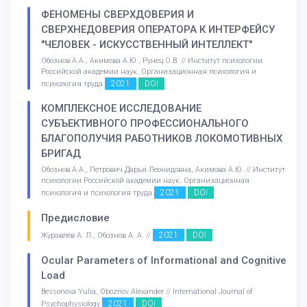
ФЕНОМЕНЫ СВЕРХДОВЕРИЯ И
СВЕРХНЕДОВЕРИЯ ОПЕРАТОРА К ИНТЕРФЕЙСУ
"ЧЕЛОВЕК - ИСКУССТВЕННЫЙ ИНТЕЛЛЕКТ"
Обознов А.А., Акимова А.Ю., Рунец О.В. // Институт психологии
Российской академии наук. Организационная психология и
2021
DOI
психология труда
КОМПЛЕКСНОЕ ИССЛЕДОВАНИЕ
СУБЪЕКТИВНОГО ПРОФЕССИОНАЛЬНОГО
БЛАГОПОЛУЧИЯ РАБОТНИКОВ ЛОКОМОТИВНЫХ
БРИГАД
Обознов А.А., Петрович Дарья Леонидовна, Акимова А.Ю. // Институт
психологии Российской академии наук. Организационная
2021
DOI
психология и психология труда
Предисловие
2021
DOI
Журавлёв А. Л., Обознов А. А. //
Ocular Parameters of Informational and Cognitive
Load
Bessonova Yulia, Oboznov Alexander // International Journal of
2021
DOI
Psychophysiology