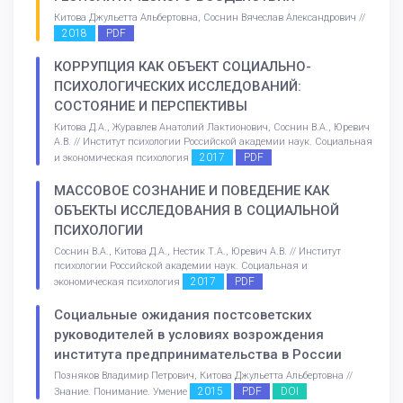
Китова Джульетта Альбертовна, Соснин Вячеслав Александрович //
2018
PDF
КОРРУПЦИЯ КАК ОБЪЕКТ СОЦИАЛЬНО-
ПСИХОЛОГИЧЕСКИХ ИССЛЕДОВАНИЙ:
СОСТОЯНИЕ И ПЕРСПЕКТИВЫ
Китова Д.А., Журавлев Анатолий Лактионович, Соснин В.А., Юревич
А.В. // Институт психологии Российской академии наук. Социальная
2017
PDF
и экономическая психология
МАССОВОЕ СОЗНАНИЕ И ПОВЕДЕНИЕ КАК
ОБЪЕКТЫ ИССЛЕДОВАНИЯ В СОЦИАЛЬНОЙ
ПСИХОЛОГИИ
Соснин В.А., Китова Д.А., Нестик Т.А., Юревич А.В. // Институт
психологии Российской академии наук. Социальная и
2017
PDF
экономическая психология
Социальные ожидания постсоветских
руководителей в условиях возрождения
института предпринимательства в России
Позняков Владимир Петрович, Китова Джульетта Альбертовна //
2015
PDF
DOI
Знание. Понимание. Умение