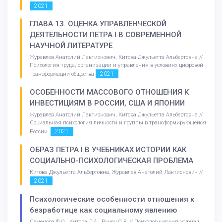
2021
ГЛАВА 13. ОЦЕНКА УПРАВЛЕНЧЕСКОЙ
ДЕЯТЕЛЬНОСТИ ПЕТРА I В СОВРЕМЕННОЙ
НАУЧНОЙ ЛИТЕРАТУРЕ
Журавлев Анатолий Лактионович, Китова Джульетта Альбертовна //
Психология труда, организации и управления в условиях цифровой
2021
трансформации общества
ОСОБЕННОСТИ МАССОВОГО ОТНОШЕНИЯ К
ИНВЕСТИЦИЯМ В РОССИИ, США И ЯПОНИИ
Журавлев Анатолий Лактионович, Китова Джульетта Альбертовна //
Социальная психология личности и группы в трансформирующейся
2021
России.
ОБРАЗ ПЕТРА I В УЧЕБНИКАХ ИСТОРИИ КАК
СОЦИАЛЬНО-ПСИХОЛОГИЧЕСКАЯ ПРОБЛЕМА
Китова Джульетта Альбертовна, Журавлев Анатолий Лактионович //
2021
Психологические особенности отношения к
безработице как социальному явлению
Семенова Ф.О., Китова Д.А., Рунец О.В. // Психологический журнал