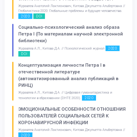
Журавлев Анатолий Лактионович, Китова Джульетта Альбертовна //
Глобалистика-2020: Глобальные проблемы и будущее человечества.
2020
DOI
Социально-психологический анализ образа
Петра I (По материалам научной электронной
библиотеки)
2020
Журавлев А.Л., Китова Д.А. // Психологический журнал
DOI
Концептуализация личности Петра I в
отечественной литературе
(автоматизированный анализ публикаций в
РИНЦ)
Журавлев А.Л., Китова Д.А. // Цифровая гуманитаристика и
2020
технологии в образовании (DHTE 2020).
ЭМОЦИОНАЛЬНЫЕ ОСОБЕННОСТИ ОТНОШЕНИЯ
ПОЛЬЗОВАТЕЛЕЙ СОЦИАЛЬНЫХ СЕТЕЙ К
КОРОНАВИРУСНОЙ ИНФЕКЦИИ
Журавлев Анатолий Лактионович, Китова Джульетта Альбертовна //
2020