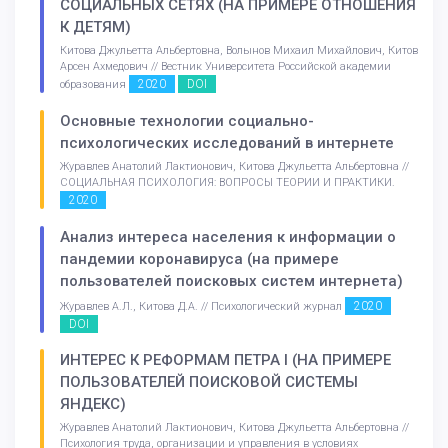
СОЦИАЛЬНЫХ СЕТЯХ (НА ПРИМЕРЕ ОТНОШЕНИЯ
К ДЕТЯМ)
Китова Джульетта Альбертовна, Волынов Михаил Михайлович, Китов
Арсен Ахмедович // Вестник Университета Российской академии
2020
DOI
образования
Основные технологии социально-
психологических исследований в интернете
Журавлев Анатолий Лактионович, Китова Джульетта Альбертовна //
СОЦИАЛЬНАЯ ПСИХОЛОГИЯ: ВОПРОСЫ ТЕОРИИ И ПРАКТИКИ.
2020
Анализ интереса населения к информации о
пандемии коронавируса (на примере
пользователей поисковых систем интернета)
2020
Журавлев А.Л., Китова Д.А. // Психологический журнал
DOI
ИНТЕРЕС К РЕФОРМАМ ПЕТРА I (НА ПРИМЕРЕ
ПОЛЬЗОВАТЕЛЕЙ ПОИСКОВОЙ СИСТЕМЫ
ЯНДЕКС)
Журавлев Анатолий Лактионович, Китова Джульетта Альбертовна //
Психология труда, организации и управления в условиях