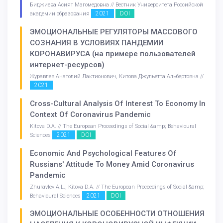
Биджиева Асият Магомедовна // Вестник Университета Российской
2021
DOI
академии образования
ЭМОЦИОНАЛЬНЫЕ РЕГУЛЯТОРЫ МАССОВОГО
СОЗНАНИЯ В УСЛОВИЯХ ПАНДЕМИИ
КОРОНАВИРУСА (на примере пользователей
интернет-ресурсов)
Журавлев Анатолий Лактионович, Китова Джульетта Альбертовна //
2021
Cross-Cultural Analysis Of Interest To Economy In
Context Of Coronavirus Pandemic
Kitova D.A. // The European Proceedings of Social &amp; Behavioural
2021
DOI
Sciences
Economic And Psychological Features Of
Russians' Attitude To Money Amid Coronavirus
Pandemic
Zhuravlev A.L., Kitova D.A. // The European Proceedings of Social &amp;
2021
DOI
Behavioural Sciences
ЭМОЦИОНАЛЬНЫЕ ОСОБЕННОСТИ ОТНОШЕНИЯ