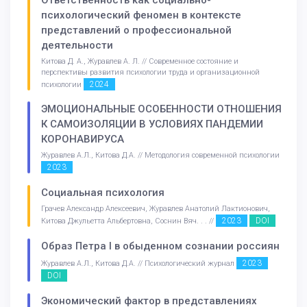
психологический феномен в контексте
представлений о профессиональной
деятельности
Китова Д. А., Журавлев А. Л. // Современное состояние и
перспективы развития психологии труда и организационной
2024
психологии
ЭМОЦИОНАЛЬНЫЕ ОСОБЕННОСТИ ОТНОШЕНИЯ
К САМОИЗОЛЯЦИИ В УСЛОВИЯХ ПАНДЕМИИ
КОРОНАВИРУСА
Журавлев А.Л., Китова Д.А. // Методология современной психологии
2023
Социальная психология
Грачев Александр Алексеевич, Журавлев Анатолий Лактионович,
2023
DOI
Китова Джульетта Альбертовна, Соснин Вяч. . . //
Образ Петра I в обыденном сознании россиян
2023
Журавлев А.Л., Китова Д.А. // Психологический журнал
DOI
Экономический фактор в представлениях