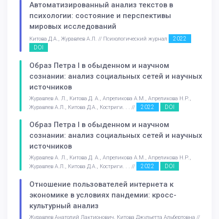
Автоматизированный анализ текстов в
психологии: состояние и перспективы
мировых исследований
2022
Китова Д.А., Журавлев А.Л. // Психологический журнал
DOI
Образ Петра I в обыденном и научном
сознании: анализ социальных сетей и научных
источников
Журавлев А. Л., Китова Д. А., Апреликова А.М., Апреликова Н.Р.,
2022
DOI
Журавлев А.Л., Китова Д.А., Костриги. . . //
Образ Петра I в обыденном и научном
сознании: анализ социальных сетей и научных
источников
Журавлев А. Л., Китова Д. А., Апреликова А.М., Апреликова Н.Р.,
2022
DOI
Журавлев А.Л., Китова Д.А., Костриги. . . //
Отношение пользователей интернета к
экономике в условиях пандемии: кросс-
культурный анализ
Журавлев Анатолий Лактионович, Китова Джульетта Альбертовна //