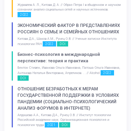
Журавлев А. Л., Китова Д. А. // Образ Петра I в обыденном и научном
сознании: анализ социальных сетей и научных источников.
2022
ЭКОНОМИЧЕСКИЙ ФАКТОР В ПРЕДСТАВЛЕНИЯХ
РОССИЯН О СЕМЬЕ И СЕМЕЙНЫХ ОТНОШЕНИЯХ
Китова Д.А., Шаков А.М., Рунец О.В. // Ученые записки Института
2022
DOI
психологии РАН
Бизнес-психология в международной
перспективе: теория и практика
Бентон Стивен, Иванова Ольга Ивановна, Патоша Ольга Ивановна,
2022
Антонова Наталья Викторовна, Апреликов. . . // Alcohol
DOI
ОТНОШЕНИЕ БЕЗРАБОТНЫХ К МЕРАМ
ГОСУДАРСТВЕННОЙ ПОДДЕРЖКИ В УСЛОВИЯХ
ПАНДЕМИИ (СОЦИАЛЬНО-ПСИХОЛОГИЧЕСКИЙ
АНАЛИЗ ФОРУМОВ В ИНТЕРНЕТЕ)
Алдашева А.А., Китова Д.А., Рунец О.В. // Институт психологии
Российской академии наук. Организационная психология и
2021
DOI
психология труда