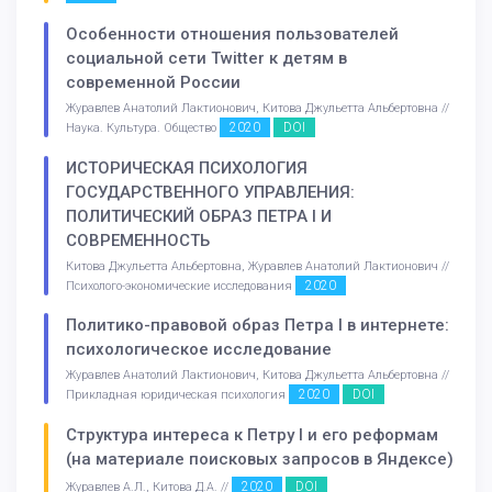
Особенности отношения пользователей
социальной сети Twitter к детям в
современной России
Журавлев Анатолий Лактионович, Китова Джульетта Альбертовна //
2020
DOI
Наука. Культура. Общество
ИСТОРИЧЕСКАЯ ПСИХОЛОГИЯ
ГОСУДАРСТВЕННОГО УПРАВЛЕНИЯ:
ПОЛИТИЧЕСКИЙ ОБРАЗ ПЕТРА I И
СОВРЕМЕННОСТЬ
Китова Джульетта Альбертовна, Журавлев Анатолий Лактионович //
2020
Психолого-экономические исследования
Политико-правовой образ Петра I в интернете:
психологическое исследование
Журавлев Анатолий Лактионович, Китова Джульетта Альбертовна //
2020
DOI
Прикладная юридическая психология
Структура интереса к Петру I и его реформам
(на материале поисковых запросов в Яндексе)
2020
DOI
Журавлев А.Л., Китова Д.А. //