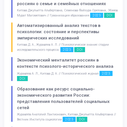
россиян о семье и семейных отношениях
Китова Джульетта Альбертовна, Семенова Файзура Ореловна, Эбзеев
2023
DOI
Мурат Магометович // Гуманизация образования
Автоматизированный анализ текстов в
психологии: состояние и перспективы
эмпирических исследований
Китова Д. А., Журавлев А. Л. // Психологическое знание: стадии
2023
DOI
исследовательского процесса.
Экономический менталитет россиян в
контексте психолого-исторического анализа
2023
Журавлев А. Л., Китова Д. А. // Психологический журнал
DOI
Образование как ресурс социально-
экономического развития России:
представления пользователей социальных
сетей
Журавлёв Анатолий Лактионович, Китова Джульетта Альбертовна //
2023
DOI
Вестник Института социологии