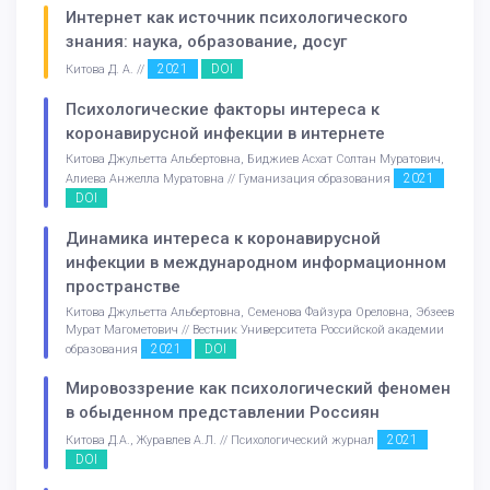
Интернет как источник психологического
знания: наука, образование, досуг
2021
DOI
Китова Д. А. //
Психологические факторы интереса к
коронавирусной инфекции в интернете
Китова Джульетта Альбертовна, Биджиев Асхат Солтан Муратович,
2021
Алиева Анжелла Муратовна // Гуманизация образования
DOI
Динамика интереса к коронавирусной
инфекции в международном информационном
пространстве
Китова Джульетта Альбертовна, Семенова Файзура Ореловна, Эбзеев
Мурат Магометович // Вестник Университета Российской академии
2021
DOI
образования
Мировоззрение как психологический феномен
в обыденном представлении Россиян
2021
Китова Д.А., Журавлев А.Л. // Психологический журнал
DOI