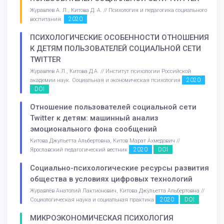
Журавлев А. Л., Китова Д. А. // Психология и педагогика социального
2020
воспитания.
ПСИХОЛОГИЧЕСКИЕ ОСОБЕННОСТИ ОТНОШЕНИЯ
К ДЕТЯМ ПОЛЬЗОВАТЕЛЕЙ СОЦИАЛЬНОЙ СЕТИ
TWITTER
Журавлев А.Л., Китова Д.А. // Институт психологии Российской
2020
академии наук. Социальная и экономическая психология
DOI
Отношение пользователей социальной сети
Twitter к детям: машинный анализ
эмоционального фона сообщений
Китова Джульетта Альбертовна, Китов Марат Ахмедович //
2020
DOI
Ярославский педагогический вестник
Социально-психологические ресурсы развития
общества в условиях цифровых технологий
Журавлёв Анатолий Лактионович, Китова Джульетта Альбертовна //
2020
DOI
Социологическая наука и социальная практика
МИКРОЭКОНОМИЧЕСКАЯ ПСИХОЛОГИЯ