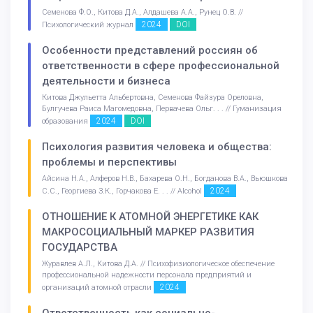
Семенова Ф.О., Китова Д.А., Алдашева А.А., Рунец О.В. //
2024
DOI
Психологический журнал
Особенности представлений россиян об
ответственности в сфере профессиональной
деятельности и бизнеса
Китова Джульетта Альбертовна, Семенова Файзура Ореловна,
Булгучева Раиса Магомедовна, Первачева Ольг. . . // Гуманизация
2024
DOI
образования
Психология развития человека и общества:
проблемы и перспективы
Айсина Н.А., Алферов Н.В., Бахарева О.Н., Богданова В.А., Вьюшкова
2024
С.С., Георгиева З.К., Горчакова Е. . . // Alcohol
ОТНОШЕНИЕ К АТОМНОЙ ЭНЕРГЕТИКЕ КАК
МАКРОСОЦИАЛЬНЫЙ МАРКЕР РАЗВИТИЯ
ГОСУДАРСТВА
Журавлев А.Л., Китова Д.А. // Психофизиологическое обеспечение
профессиональной надежности персонала предприятий и
2024
организаций атомной отрасли
Ответственность как социально-