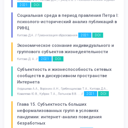
2021
DOI
Социальная среда в период правления Петра I:
психолого-исторический анализ публикаций в
РИНЦ
2021
DOI
Китова Д.А. // Гуманизация образования
Экономическое сознание индивидуального и
группового субъектов жизнедеятельности
2021
DOI
Китова Д. А. //
Субъектность и жизнеспособность сетевых
сообществ в дискурсивном пространстве
Интернета
Алдашева А.А., Воронин А.Н., Гребенщикова Т.А., Китова Д.А.,
2021
DOI
Ковалева Ю.В., Кубрак Т.А., Латынов В.В. . . //
Глава 15. Субъектность больших
неформализованных групп в условиях
пандемии: интернет-анализ поведения
безработных