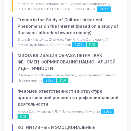
Kitova Dzhuletta Albertovna, Sosnin Vyacheslav Alexandrovich //
2022
PRACTICE ORIENTED SCIENCE: UAE - RUSSIA - INDIA.
Trends in the Study of Cultural-historical
Phenomena on the Internet (based on a study of
Russians' attitudes towards money)
Zhuravlev Anatoly L., Zinchenko Yury P., Kitova Dzhuletta A. //
2022
DOI
Psychology in Russia: State of the Art
МИФОЛОГИЗАЦИЯ ОБРАЗА ПЕТРА I КАК
ФЕНОМЕН ФОРМИРОВАНИЯ НАЦИОНАЛЬНОЙ
ИДЕНТИЧНОСТИ
Романов Игорь Владимирович, Китова Джульетта Альбертовна //
2022
DOI
Научное мнение
Феномен ответственности в структуре
представлений россиян о профессиональной
деятельности
2022
Китова Д.А., Журавлев А.Л. // Психологический журнал
DOI
КОГНИТИВНЫЕ И ЭМОЦИОНАЛЬНЫЕ