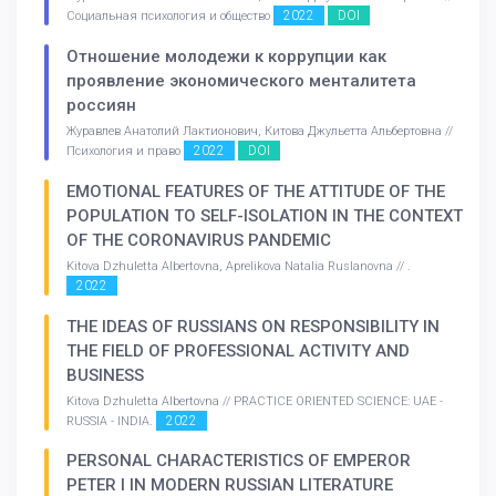
2022
DOI
Социальная психология и общество
Отношение молодежи к коррупции как
проявление экономического менталитета
россиян
Журавлев Анатолий Лактионович, Китова Джульетта Альбертовна //
2022
DOI
Психология и право
EMOTIONAL FEATURES OF THE ATTITUDE OF THE
POPULATION TO SELF-ISOLATION IN THE CONTEXT
OF THE CORONAVIRUS PANDEMIC
Kitova Dzhuletta Albertovna, Aprelikova Natalia Ruslanovna // .
2022
THE IDEAS OF RUSSIANS ON RESPONSIBILITY IN
THE FIELD OF PROFESSIONAL ACTIVITY AND
BUSINESS
Kitova Dzhuletta Albertovna // PRACTICE ORIENTED SCIENCE: UAE -
2022
RUSSIA - INDIA.
PERSONAL CHARACTERISTICS OF EMPEROR
PETER I IN MODERN RUSSIAN LITERATURE