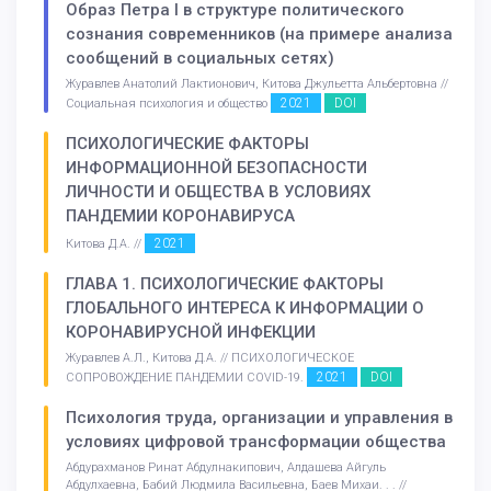
Образ Петра I в структуре политического
сознания современников (на примере анализа
сообщений в социальных сетях)
Журавлев Анатолий Лактионович, Китова Джульетта Альбертовна //
2021
DOI
Социальная психология и общество
ПСИХОЛОГИЧЕСКИЕ ФАКТОРЫ
ИНФОРМАЦИОННОЙ БЕЗОПАСНОСТИ
ЛИЧНОСТИ И ОБЩЕСТВА В УСЛОВИЯХ
ПАНДЕМИИ КОРОНАВИРУСА
2021
Китова Д.А. //
ГЛАВА 1. ПСИХОЛОГИЧЕСКИЕ ФАКТОРЫ
ГЛОБАЛЬНОГО ИНТЕРЕСА К ИНФОРМАЦИИ О
КОРОНАВИРУСНОЙ ИНФЕКЦИИ
Журавлев А.Л., Китова Д.А. // ПСИХОЛОГИЧЕСКОЕ
2021
DOI
СОПРОВОЖДЕНИЕ ПАНДЕМИИ COVID-19.
Психология труда, организации и управления в
условиях цифровой трансформации общества
Абдурахманов Ринат Абдулнакипович, Алдашева Айгуль
Абдулхаевна, Бабий Людмила Васильевна, Баев Михаи. . . //