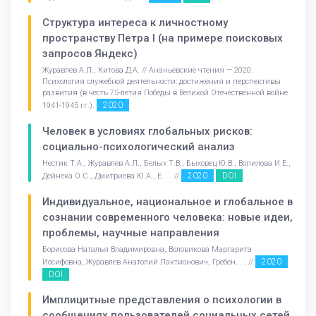
Структура интереса к личностному
пространству Петра I (на примере поисковых
запросов Яндекс)
Журавлев А.Л., Китова Д.А. // Ананьевские чтения — 2020.
Психология служебной деятельности: достижения и перспективы
развития (в честь 75-летия Победы в Великой Отечественной войне
2020
1941-1945 гг.).
Человек в условиях глобальных рисков:
социально-психологический анализ
Нестик Т.А., Журавлев А.Л., Белых Т.В., Быховец Ю.В., Вопилова И.Е.,
2020
DOI
Дейнека О.С., Дмитриева Ю.А., Е. . . //
Индивидуальное, национальное и глобальное в
сознании современного человека: новые идеи,
проблемы, научные направления
Борисова Наталья Владимировна, Воловикова Маргарита
2020
Иосифовна, Журавлев Анатолий Лактионович, Гребен. . . //
DOI
Имплицитные представления о психологии в
сообщениях пользователей социальных сетей