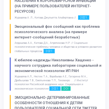
НАСЕЛЕНИЯ К КОРОНОВИРУСНОЙ ИНФЕКЦИИ
(НА ПРИМЕРЕ ПОЛЬЗОВАТЕЛЕЙ ИНТЕРНЕТ-
РЕСУРСОВ)
2021
Журавлев А. Л., Китова Джульетта Альбертовна // .
Эмоциональный фон сообщений как проблема
психологического анализа (на примере
интернет-сообщений безработных)
Алдашева А.А., Китова Д.А., Апреликова Н.Р. // Социально-
психологические проблемы человека и общества в условиях развития
2021
глобальных процессов.
К юбилею надежды Николаевны Хащенко -
научного сотрудика лаборатории социальной и
экономической психологии ИП РАН
Журавлев А.Л., Нестик Т.А., Воробьева А.Е., Гагарина М.А.,
Дробышева Т.В., Емельянова Т.П., Тихомиро. . . // Институт
психологии Российской академии наук. Социальная и
2021
DOI
экономическая психология
ЭМОЦИОНАЛЬНО-ДЕТЕРМИНИРОВАННЫЕ
ОСОБЕННОСТИ ОТНОШЕНИЯ К ДЕТЯМ
ПОЛЬЗОВАТЕЛЕЙ СОЦИАЛЬНОЙ СЕТИ TWITTER