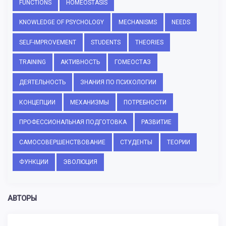
FUNCTIONS
HOMEOSTASIS
KNOWLEDGE OF PSYCHOLOGY
MECHANISMS
NEEDS
SELF-IMPROVEMENT
STUDENTS
THEORIES
TRAINING
АКТИВНОСТЬ
ГОМЕОСТАЗ
ДЕЯТЕЛЬНОСТЬ
ЗНАНИЯ ПО ПСИХОЛОГИИ
КОНЦЕПЦИИ
МЕХАНИЗМЫ
ПОТРЕБНОСТИ
ПРОФЕССИОНАЛЬНАЯ ПОДГОТОВКА
РАЗВИТИЕ
САМОСОВЕРШЕНСТВОВАНИЕ
СТУДЕНТЫ
ТЕОРИИ
ФУНКЦИИ
ЭВОЛЮЦИЯ
АВТОРЫ