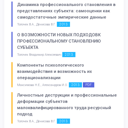
Динамика профессионального становления в
представлениях субъекта: самооценки как
самодостаточные эмпирические данные
2013
Толочек В.А., Денисова В.Г.
О ВОЗМОЖНОСТИ НОВЫХ ПОДХОДОВК
ПРОФЕССИОНАЛЬНОМУ СТАНОВЛЕНИЮ
СУБЪЕКТА
2013
Толочек Владимир Алексеевич
Компоненты психологического
взаимодействия и возможность их
операционализации
2013
PDF
Максимова Н.Е., Александров И.О.
Личностные деструкции и профессиональные
деформации субъектов
малоквалифицированного труда:ресурсный
подход
2013
Толочек В.А., Денисова В.Г.