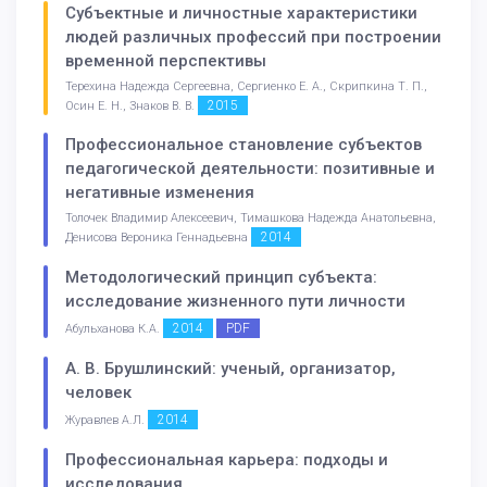
Субъектные и личностные характеристики
людей различных профессий при построении
временной перспективы
Терехина Надежда Сергеевна, Сергиенко Е. А., Скрипкина Т. П.,
2015
Осин Е. Н., Знаков В. В.
Профессиональное становление субъектов
педагогической деятельности: позитивные и
негативные изменения
Толочек Владимир Алексеевич, Тимашкова Надежда Анатольевна,
2014
Денисова Вероника Геннадьевна
Методологический принцип субъекта:
исследование жизненного пути личности
2014
PDF
Абульханова К.А.
А. В. Брушлинский: ученый, организатор,
человек
2014
Журавлев А.Л.
Профессиональная карьера: подходы и
исследования