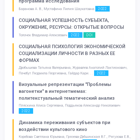
программа исследования
2022
Баранова А. В., Мустафина Лилия Шаукатовна
СОЦИАЛЬНАЯ УСПЕШНОСТЬ СУБЪЕКТА,
ОКРУЖЕНИЕ, РЕСУРСЫ: ОТКРЫТЫЕ ВОПРОСЫ
2022
DOI
Толочек Владимир Алексеевич
СОЦИАЛЬНАЯ ПСИХОЛОГИЯ ЭКОНОМИЧЕСКОЙ
СОЦИАЛИЗАЦИИ ЛИЧНОСТИ В РАЗНЫХ ЕЕ
ФОРМАХ
Дробышева Татьяна Валерьевна, Журавлев Анатолий Лактионович,
2022
Почебут Людмила Георгиевна, Гайдар Кари. . .
Визуальные репрезентации "Проблемы
вагонетки" в интернетмемах:
политекстуальный тематический анализ
Пляскина Алиса Сергеевна, Поддьяков Александр Николаевич
2022
Динамика переживания субъектов при
воздействии культового кино
Коробова Светлана Юрьевна, Грязева-Добшинская В.Г., Рягузова Е.В.,