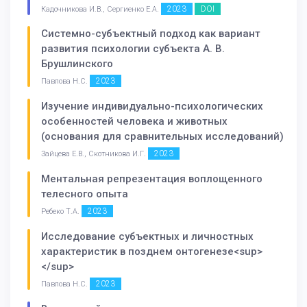
2023
DOI
Кадочникова И.В., Сергиенко Е.А.
Системно-субъектный подход как вариант
развития психологии субъекта А. В.
Брушлинского
2023
Павлова Н.С.
Изучение индивидуально-психологических
особенностей человека и животных
(основания для сравнительных исследований)
2023
Зайцева Е.В., Скотникова И.Г.
Ментальная репрезентация воплощенного
телесного опыта
2023
Ребеко Т.А.
Исследование субъектных и личностных
характеристик в позднем онтогенезе<sup>
</sup>
2023
Павлова Н.С.