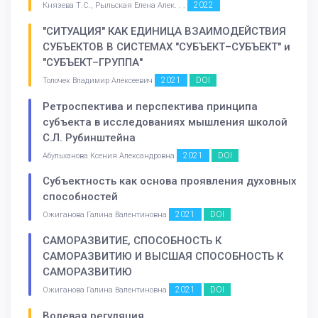
2022
Князева Т.С., Рыльская Елена Алек. . .
"СИТУАЦИЯ" КАК ЕДИНИЦА ВЗАИМОДЕЙСТВИЯ
СУБЪЕКТОВ В СИСТЕМАХ "СУБЪЕКТ–СУБЪЕКТ" и
"СУБЪЕКТ–ГРУППА"
2021
DOI
Толочек Владимир Алексеевич
Ретроспектива и перспектива принципа
субъекта в исследованиях мышления школой
С.Л. Рубинштейна
2021
DOI
Абульханова Ксения Александровна
Субъектность как основа проявления духовных
способностей
2021
DOI
Ожиганова Галина Валентиновна
САМОРАЗВИТИЕ, СПОСОБНОСТЬ К
САМОРАЗВИТИЮ И ВЫСШАЯ СПОСОБНОСТЬ К
САМОРАЗВИТИЮ
2021
DOI
Ожиганова Галина Валентиновна
Волевая регуляция