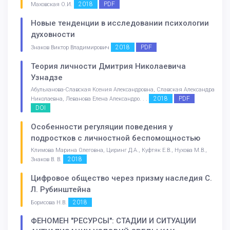
2018
PDF
Маховская О.И.
Новые тенденции в исследовании психологии
духовности
2018
PDF
Знаков Виктор Владимирович
Теория личности Дмитрия Николаевича
Узнадзе
Абульханова-Славская Ксения Александровна, Славская Александра
2018
PDF
Николаевна, Леванова Елена Александро. . .
DOI
Особенности регуляции поведения у
подростков с личностной беспомощностью
Климова Марина Олеговна, Циринг Д.А., Куфтяк Е.В., Нухова М.В.,
2018
Знаков В. В.
Цифровое общество через призму наследия С.
Л. Рубинштейна
2018
Борисова Н.В.
ФЕНОМЕН "РЕСУРСЫ": СТАДИИ И СИТУАЦИИ