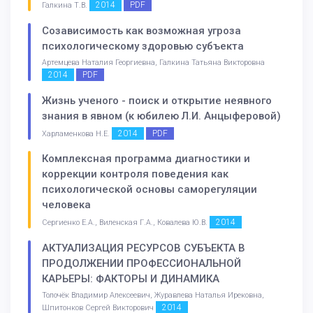
2014
PDF
Галкина Т.В.
Созависимость как возможная угроза
психологическому здоровью субъекта
Артемцева Наталия Георгиевна, Галкина Татьяна Викторовна
2014
PDF
Жизнь ученого - поиск и открытие неявного
знания в явном (к юбилею Л.И. Анцыферовой)
2014
PDF
Харламенкова Н.Е.
Комплексная программа диагностики и
коррекции контроля поведения как
психологической основы саморегуляции
человека
2014
Сергиенко Е.А., Виленская Г.А., Ковалева Ю.В.
АКТУАЛИЗАЦИЯ РЕСУРСОВ СУБЪЕКТА В
ПРОДОЛЖЕНИИ ПРОФЕССИОНАЛЬНОЙ
КАРЬЕРЫ: ФАКТОРЫ И ДИНАМИКА
Толочёк Владимир Алексеевич, Журавлева Наталья Ирековна,
2014
Шпитонков Сергей Викторович