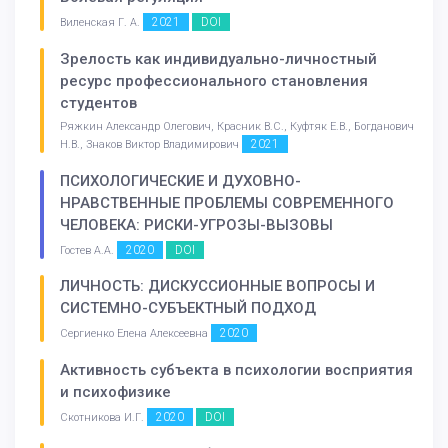
2021
DOI
Виленская Г. А.
Зрелость как индивидуально-личностный
ресурс профессионального становления
студентов
Ряжкин Александр Олегович, Красник В.С., Куфтяк Е.В., Богданович
2021
Н.В., Знаков Виктор Владимирович
ПСИХОЛОГИЧЕСКИЕ И ДУХОВНО-
НРАВСТВЕННЫЕ ПРОБЛЕМЫ СОВРЕМЕННОГО
ЧЕЛОВЕКА: РИСКИ-УГРОЗЫ-ВЫЗОВЫ
2020
DOI
Гостев А.А.
ЛИЧНОСТЬ: ДИСКУССИОННЫЕ ВОПРОСЫ И
СИСТЕМНО-СУБЪЕКТНЫЙ ПОДХОД
2020
Сергиенко Елена Алексеевна
Активность субъекта в психологии восприятия
и психофизике
2020
DOI
Скотникова И.Г.