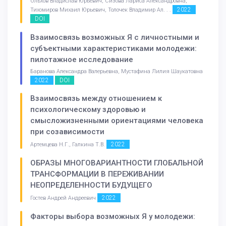
Ольхов Владислав Юрьевич, Сизова Лариса Александровна,
2022
Тихомиров Михаил Юрьевич, Толочек Владимир Ал. . .
DOI
Взаимосвязь возможных Я с личностными и
субъектными характеристиками молодежи:
пилотажное исследование
Баранова Александра Валерьевна, Мустафина Лилия Шаукатовна
2022
DOI
Взаимосвязь между отношением к
психологическому здоровью и
смысложизненными ориентациями человека
при созависимости
2022
Артемцева Н.Г., Галкина Т.В.
ОБРАЗЫ МНОГОВАРИАНТНОСТИ ГЛОБАЛЬНОЙ
ТРАНСФОРМАЦИИ В ПЕРЕЖИВАНИИ
НЕОПРЕДЕЛЕННОСТИ БУДУЩЕГО
2022
Гостев Андрей Андреевич
Факторы выбора возможных Я у молодежи: