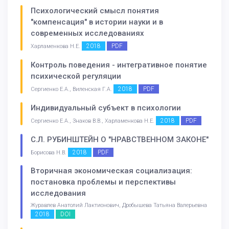
Психологический смысл понятия
"компенсация" в истории науки и в
современных исследованиях
2018
PDF
Харламенкова Н.Е.
Контроль поведения - интегративное понятие
психической регуляции
2018
PDF
Сергиенко Е.А., Виленская Г.А.
Индивидуальный субъект в психологии
2018
PDF
Сергиенко Е.А., Знаков В.В., Харламенкова Н.Е.
С.Л. РУБИНШТЕЙН О "НРАВСТВЕННОМ ЗАКОНЕ"
2018
PDF
Борисова Н.В.
Вторичная экономическая социализация:
постановка проблемы и перспективы
исследования
Журавлев Анатолий Лактионович, Дробышева Татьяна Валерьевна
2018
DOI