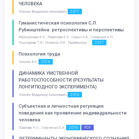
ЧЕЛОВЕКА
2017
Толочек Владимир Алексеевич
Гуманистическая психология С.Л.
Рубинштейна: ретроспективы и перспективы
Абульханова К.А., Леванова Е.А., Серых А.Б., Славская А.Н.,
2017
Пушкарева Т.В., Петрина З.И., Тарабакина. . .
Психология труда
2016
Толочек В.А.
ДИНАМИКА УМСТВЕННОЙ
РАБОТОСПОСОБНОСТИ (РЕЗУЛЬТАТЫ
ЛОНГИТЮДНОГО ЭКСПЕРИМЕНТА)
2016
Толочёк Владимир Алексеевич
Субъектная и личностная регуляция
поведения как проявление индивидуальности
человека
2016
PDF
Павлова Н.С., Сергиенко Е.А.
ДЕТЕРМИНАНТЫ ЭКОНОМИЧЕСКОГО СОЗНАНИЯ