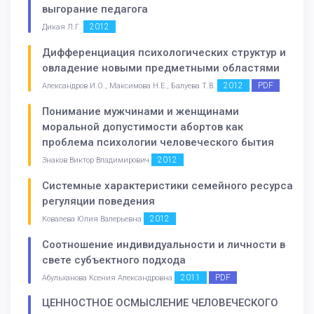
выгорание педагога
2012
Дикая Л.Г.
Дифференциация психологических структур и
овладение новыми предметными областями
2012
PDF
Александров И.О., Максимова Н.Е., Балуева Т.В.
Понимание мужчинами и женщинами
моральной допустимости абортов как
проблема психологии человеческого бытия
2012
Знаков Виктор Владимирович
Системные характеристики семейного ресурса
регуляции поведения
2012
Ковалева Юлия Валерьевна
Соотношение индивидуальности и личности в
свете субъектного подхода
2011
PDF
Абульханова Ксения Александровна
ЦЕННОСТНОЕ ОСМЫСЛЕНИЕ ЧЕЛОВЕЧЕСКОГО