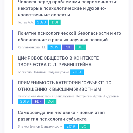
Человек перед проблемами современности:
некоторые психологические и духовно-
нравственные аспекты
2020
DOI
Гостев А.А.
Понятие психологической безопасности и его
обоснование с разных научных позиций
2019
PDF
DOI
Харламенкова Н.Е.
ЦИФРОВОЕ ОБЩЕСТВО В КОНТЕКСТЕ
ТВОРЧЕСТВА С. Л. РУБИНШТЕЙНА
2019
Борисова Наталья Владимировна
ПРИМЕНИМОСТЬ КАТЕГОРИИ "СУБЪЕКТ" ПО
ОТНОШЕНИЮ К ВЫСШИМ ЖИВОТНЫМ
Никольская Анастасия Всеволодовна, Костригин Артем Андреевич
2019
PDF
DOI
Самосозидание человека - новый этап
развития психологии субъекта
2019
DOI
Знаков Виктор Владимирович