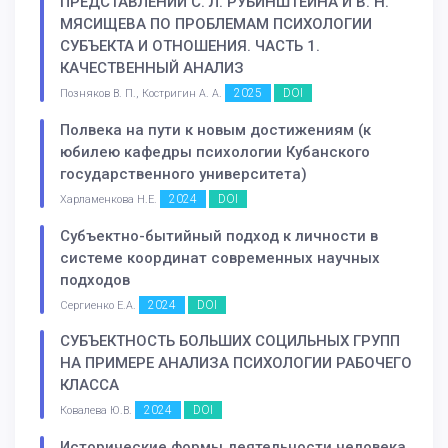
ПРЕДСТАВЛЕНИЙ С. Л. РУБИНШТЕЙНА И В. Н.
МЯСИЩЕВА ПО ПРОБЛЕМАМ ПСИХОЛОГИИ
СУБЪЕКТА И ОТНОШЕНИЯ. ЧАСТЬ 1.
КАЧЕСТВЕННЫЙ АНАЛИЗ
2025
DOI
Позняков В. П., Костригин А. А.
Полвека на пути к новым достижениям (к
юбилею кафедры психологии Кубанского
государственного университета)
2024
DOI
Харламенкова Н.Е.
Субъектно-бытийный подход к личности в
системе координат современных научных
подходов
2024
DOI
Сергиенко Е.А.
СУБЪЕКТНОСТЬ БОЛЬШИХ СОЦИЛЬНЫХ ГРУПП
НА ПРИМЕРЕ АНАЛИЗА ПСИХОЛОГИИ РАБОЧЕГО
КЛАССА
2024
DOI
Ковалева Ю.В.
Исторические формы деятельности человека