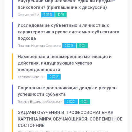
Внутренний мир человека: един ли предмет
психологии? (приглашение к дискуссии)
2023
DOI
Сергиенко Е.А.
Исследование субъектных и личностных
характеристик в русле системно-субъектного
подхода
2023
DOI
Павлова Надежда Сергеевна
Намеренная и ненамеренная мотивация и
действия, индуцирующие чувство
неопределенности
2023
Харламенкова Н.Е.
Социальные дополняющие диады и ресурсы
успешности субъекта
2022
DOI
Толочек Владимир Алекссевич
ЗАДАЧИ ОБУЧЕНИЯ И ПРОФЕССИОНАЛЬНАЯ
КАРТИНА МИРА ОБУЧАЮЩИХСЯ: СОВРЕМЕННОЕ
СОСТОЯНИЕ