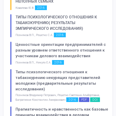
НЕПОЛНЫХ СЕМЬЯХ
2016
Ковалева Ю.В.
ТИПЫ ПСИХОЛОГИЧЕСКОГО ОТНОШЕНИЯ К
ТАБАКОКУРЕНИЮ( РЕЗУЛЬТАТЫ
ЭМПИРИЧЕСКОГО ИССЛЕДОВАНИЯ)
2016
Позняков В.П., Решетко С.А.
Ценностные ориентации предпринимателей с
разным уровнем ответственного отношения к
участникам делового взаимодействия
2016
Позняков В.П., Никуло Е.А.
Типы психологического отношения к
табакокурению некурящих представителей
молодежи (предварительные результаты
исследования)
Позняков Владимир Петрович, Решетко Светлана Альбертовна,
2016
PDF
DOI
Багратиони Константин Амиранович
Прагматичность и нравственность как базовые
принципы взаимодействия в деловом