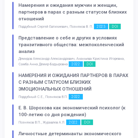
Намерения и ожидания мужчин и женщин,
партнеров в парах с разным статусом близких
отношений
2023
DOI
Поддубный Сергей Евтихиевич, Позняков В. П.
Представление о себе и других в условиях
транзитивного общества: межпоколенческий
анализ
Демидов Александр Александрович, Ананьева Кристина Игоревна,
2022
DOI
Самба Анна Демир-Бадыровна
НАМЕРЕНИЯ И ОЖИДАНИЯ ПАРТНЕРОВ В ПАРАХ
С РАЗНЫМ СТАТУСОМ БЛИЗКИХ
ЭМОЦИОНАЛЬНЫХ ОТНОШЕНИЙ
2022
Поддубный С.Е., Позняков В.П.
Е. В. Шорохова как экономический психолог (к
100-летию со дня рождения)
2022
DOI
Позняков В.П., Журавлев А.Л.
Личностные детерминанты экономического