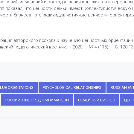
ношений, изменений и роста, решения конфликтов и персональ
упп показал, что ценности семьи имеют коллективистическую 
нности бизнеса - это индивидуалистичные ценности, ориентиро
обация авторского подхода к изучению ценностных ориентаций
вский педагогический вестник. – 2020. – № 4 (115). – С. 128-13
LUE ORIENTATIONS
PSYCHOLOGICAL RELATIONSHIPS
RUSSIAN EN
РОССИЙСКИЕ ПРЕДПРИНИМАТЕЛИ
СЕМЕЙНЫЙ БИЗНЕС
ЦЕНН