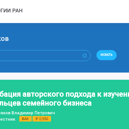
ГИИ РАН
ков
ИСКАТЬ
обация авторского подхода к изуче
льцев семейного бизнеса
няков Владимир Петрович
вестник
ВАК
IF 0,550