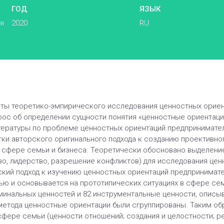
ГОД
ЯЗЫК
ья
2020
RU
аты теоретико-эмпирического исследования ценностных ориен
ос об определении сущности понятия «ценностные ориентаци
итературы по проблеме ценностных ориентаций предпринимат
ки авторского оригинального подхода к созданию проективно
 сфере семьи и бизнеса. Теоретически обосновано выделение
во, лидерство, разрешение конфликтов) для исследования цен
кий подход к изучению ценностных ориентаций предпринимат
вью и основывается на прототипических ситуациях в сфере се
минальных ценностей и 82 инструментальные ценности, опис
етода ценностные ориентации были сгруппированы. Таким об
фере семьи (ценности отношений; создания и целостности; ре