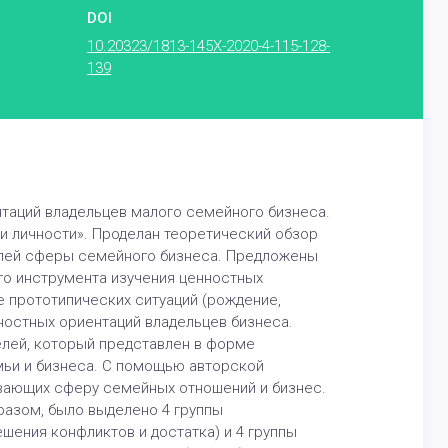
DOI
10.20323/1813-145X-2020-4-115-128-
139
таций владельцев малого семейного бизнеса.
и личности». Проделан теоретический обзор
елей сферы семейного бизнеса. Предложены
го инструмента изучения ценностных
 прототипических ситуаций (рождение,
ностных ориентаций владельцев бизнеса.
елей, который представлен в форме
мьи и бизнеса. С помощью авторской
ывающих сферу семейных отношений и бизнес.
разом, было выделено 4 группы
шения конфликтов и достатка) и 4 группы