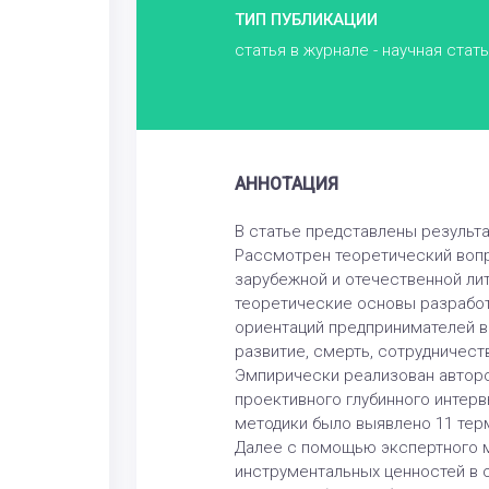
ТИП ПУБЛИКАЦИИ
статья в журнале - научная стат
АННОТАЦИЯ
В статье представлены результ
Рассмотрен теоретический вопр
зарубежной и отечественной л
теоретические основы разработ
ориентаций предпринимателей в
развитие, смерть, сотрудничест
Эмпирически реализован авторс
проективного глубинного интер
методики было выявлено 11 тер
Далее с помощью экспертного м
инструментальных ценностей в с