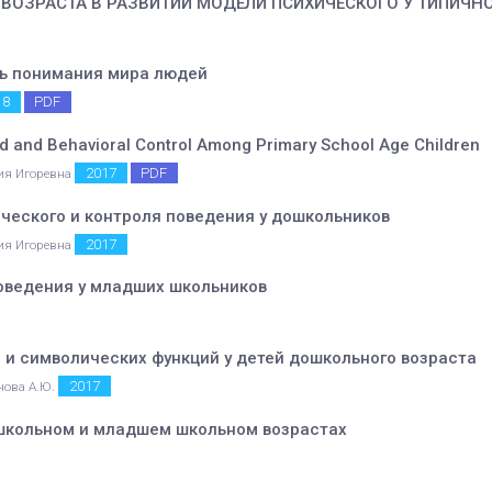
ВОЗРАСТА В РАЗВИТИИ МОДЕЛИ ПСИХИЧЕСКОГО У ТИПИЧНО
ть понимания мира людей
18
PDF
d and Behavioral Control Among Primary School Age Children
2017
PDF
ния Игоревна
ического и контроля поведения у дошкольников
2017
ния Игоревна
поведения у младших школьников
и символических функций у детей дошкольного возраста
2017
анова А.Ю.
школьном и младшем школьном возрастах