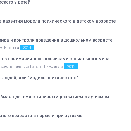
ского у детей
е развития модели психического в детском возрасте
ира и контроля поведения в дошкольном возрасте
2014
ния Игоревна
та в понимании дошкольниками социального мира
2012
ексеевна, Таланова Наталья Николаевна
 людей, или "модель психического"
обмана детьми с типичным развитием и аутизмом
ого возраста в норме и при аутизме