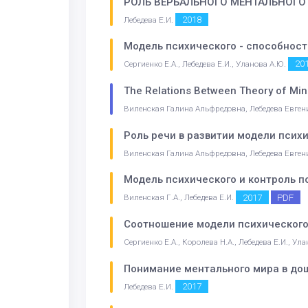
РОЛЬ ВЕРБАЛЬНОГО МЕНТАЛЬНОГО 
2018
Лебедева Е.И.
Модель психического - способнос
20
Сергиенко Е.А., Лебедева Е.И., Уланова А.Ю.
The Relations Between Theory of Min
Виленская Галина Альфредовна, Лебедева Евге
Роль речи в развитии модели псих
Виленская Галина Альфредовна, Лебедева Евге
Модель психического и контроль 
2017
PDF
Виленская Г.А., Лебедева Е.И.
Соотношение модели психического 
Сергиенко Е.А., Королева Н.А., Лебедева Е.И., Ул
Понимание ментального мира в до
2017
Лебедева Е.И.