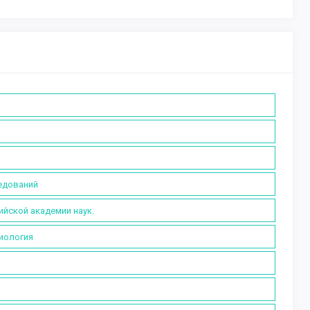
ледований
ийской академии наук.
иология