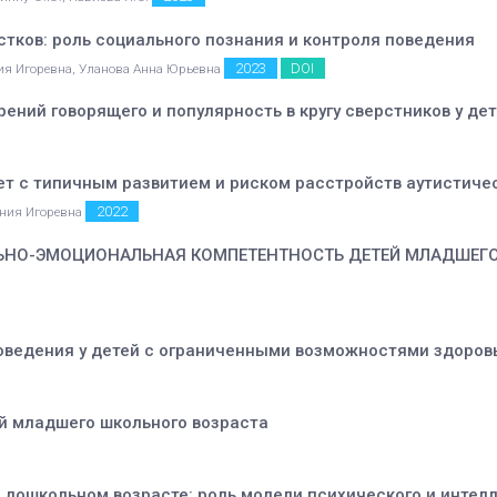
тков: роль социального познания и контроля поведения
2023
DOI
ния Игоревна, Уланова Анна Юрьевна
ний говорящего и популярность в кругу сверстников у де
лет с типичным развитием и риском расстройств аутистиче
2022
ения Игоревна
ЬНО-ЭМОЦИОНАЛЬНАЯ КОМПЕТЕНТНОСТЬ ДЕТЕЙ МЛАДШЕГО
поведения у детей с ограниченными возможностями здоров
й младшего школьного возраста
 дошкольном возрасте: роль модели психического и интел