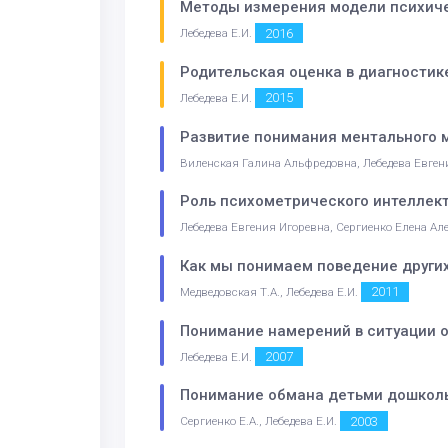
Методы измерения модели психиче
2016
Лебедева Е.И.
Родительская оценка в диагностик
2015
Лебедева Е.И.
Развитие понимания ментального м
Виленская Галина Альфредовна, Лебедева Евге
Роль психометрического интеллек
Лебедева Евгения Игоревна, Сергиенко Елена Ал
Как мы понимаем поведение других
2011
Медведовская Т.А., Лебедева Е.И.
Понимание намерений в ситуации 
2007
Лебедева Е.И.
Понимание обмана детьми дошкольн
2003
Сергиенко Е.А., Лебедева Е.И.