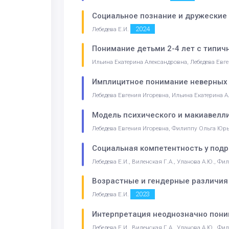
Социальное познание и дружеские
2024
Лебедева Е.И.
Понимание детьми 2-4 лет с типич
Ильина Екатерина Александровна, Лебедева Евг
Имплицитное понимание неверных 
Лебедева Евгения Игоревна, Ильина Екатерина 
Модель психического и макиавелли
Лебедева Евгения Игоревна, Филиппу Ольга Юрь
Социальная компетентность у подр
Лебедева Е.И., Виленская Г.А., Уланова А.Ю., Ф
Возрастные и гендерные различия 
2023
Лебедева Е.И.
Интерпретация неоднозначно пони
Лебедева Е.И., Виленская Г.А., Уланова А.Ю., Ф