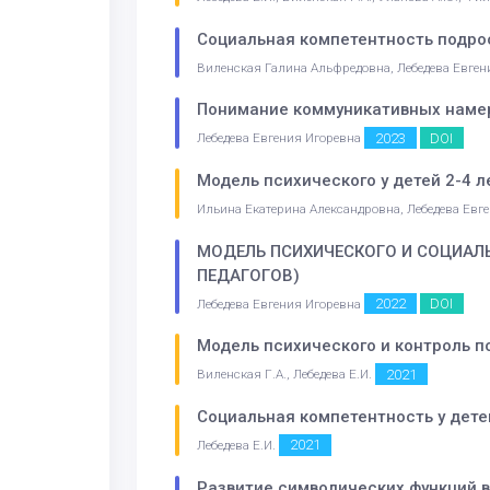
Социальная компетентность подрос
Виленская Галина Альфредовна, Лебедева Евге
Понимание коммуникативных намере
2023
DOI
Лебедева Евгения Игоревна
Модель психического у детей 2-4 
Ильина Екатерина Александровна, Лебедева Евг
МОДЕЛЬ ПСИХИЧЕСКОГО И СОЦИАЛ
ПЕДАГОГОВ)
2022
DOI
Лебедева Евгения Игоревна
Модель психического и контроль 
2021
Виленская Г.А., Лебедева Е.И.
Социальная компетентность у дете
2021
Лебедева Е.И.
Развитие символических функций в