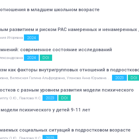
 отношения в младшем школьном возрасте
ным развитием и риском РАС намеренных и ненамеренных 
2024
ения Игоревна
мнений: современное состояние исследований
2024
DOI
Александровна
зм как факторы внутригрупповых отношений в подростков
2023
DOI
евна, Виленская Галина Альфредовна, Уланова Анна Юрьевна. . .
остков с разным уровнем развития модели психического
2023
DOI
илиппу О.Ю., Павлова Н.С.
модели психического у детей 9-11 лет
маемых социальных ситуаций в подростковом возрасте
2023
илиппу О.Ю., Павлова Н.С.