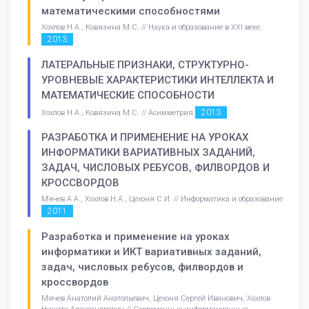
математическими способностями
Хохлов Н.А., Ковязина М.С. // Наука и образование в XXI веке.
2013
ЛАТЕРАЛЬНЫЕ ПРИЗНАКИ, СТРУКТУРНО-
УРОВНЕВЫЕ ХАРАКТЕРИСТИКИ ИНТЕЛЛЕКТА И
МАТЕМАТИЧЕСКИЕ СПОСОБНОСТИ
2013
Хохлов Н.А., Ковязина М.С. // Асимметрия
РАЗРАБОТКА И ПРИМЕНЕНИЕ НА УРОКАХ
ИНФОРМАТИКИ ВАРИАТИВНЫХ ЗАДАНИЙ,
ЗАДАЧ, ЧИСЛОВЫХ РЕБУСОВ, ФИЛВОРДОВ И
КРОССВОРДОВ
Мячев А.А., Хохлов Н.А., Цехоня С.И. // Информатика и образование
2011
Разработка и применение на уроках
информатики и ИКТ вариативных заданий,
задач, числовых ребусов, филвордов и
кроссвордов
Мячев Анатолий Анатольевич, Цехоня Сергей Иванович, Хохлов