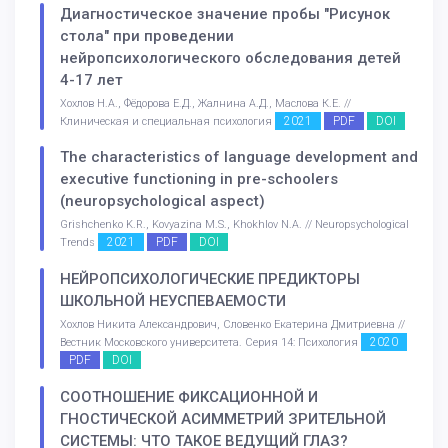
Диагностическое значение пробы "Рисунок
стола" при проведении
нейропсихологического обследования детей
4-17 лет
Хохлов Н.А., Фёдорова Е.Д., Жалнина А.Д., Маслова К.Е. //
2021
PDF
DOI
Клиническая и специальная психология
The characteristics of language development and
executive functioning in pre-schoolers
(neuropsychological aspect)
Grishchenko K.R., Kovyazina M.S., Khokhlov N.A. // Neuropsychological
2021
PDF
DOI
Trends
НЕЙРОПСИХОЛОГИЧЕСКИЕ ПРЕДИКТОРЫ
ШКОЛЬНОЙ НЕУСПЕВАЕМОСТИ
Хохлов Никита Александрович, Словенко Екатерина Дмитриевна //
2020
Вестник Московского университета. Серия 14: Психология
PDF
DOI
СООТНОШЕНИЕ ФИКСАЦИОННОЙ И
ГНОСТИЧЕСКОЙ АСИММЕТРИЙ ЗРИТЕЛЬНОЙ
СИСТЕМЫ: ЧТО ТАКОЕ ВЕДУЩИЙ ГЛАЗ?