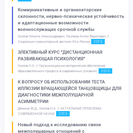
Коммуникативные и организаторские
склонности, нервно-психическая устойчивость
и адаптационные возможности
военнослужащих срочной службы
Хохлов Никита Александрович, Гасимов Антон Фаритович //
2013
Социально-гуманитарный вестник Юга России
ЭЛЕКТИВНЫЙ КУРС "ДИСТАНЦИОННАЯ
РАЗВИВАЮЩАЯ ПСИХОЛОГИЯ"
Хохлов Н.А. // Организационно-методическое обеспечение
2013
образовательного процесса в современных условиях.
К ВОПРОСУ ОБ ИСПОЛЬЗОВАНИИ ТЕСТА
ИЛЛЮЗИИ ВРАЩАЮЩЕЙСЯ ТАНЦОВЩИЦЫ ДЛЯ
ДИАГНОСТИКИ МЕЖПОЛУШАРНОЙ
АСИММЕТРИИ
Демина М.Д., Хохлов Н.А. // АКТУАЛЬНЫЕ ПРОБЛЕМЫ
2013
СОВРЕМЕННОЙ НАУКИ.
Новый подход к исследованию связи
межполушарных отношений с