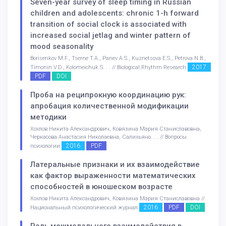
Seven-year survey of sleep timing in Russian
children and adolescents: chronic 1-h forward
transition of social clock is associated with
increased social jetlag and winter pattern of
mood seasonality
Borisenkov M.F., Tserne T.A., Panev A.S., Kuznetsova E.S., Petrova N.B.,
2017
Timonin V.D., Kolomeichuk S. . . // Biological Rhythm Research
PDF
DOI
Проба на реципрокную координацию рук:
апробация количественной модификации
методики
Хохлов Никита Александрович, Ковязина Мария Станиславовна,
Черкасова Анастасия Николаевна, Салихьяно. . . // Вопросы
2016
PDF
психологии
Латеральные признаки и их взаимодействие
как фактор выраженности математических
способностей в юношеском возрасте
Хохлов Никита Александрович, Ковязина Мария Станиславовна //
2016
PDF
DOI
Национальный психологический журнал
Роль межмодального взаимодействия в