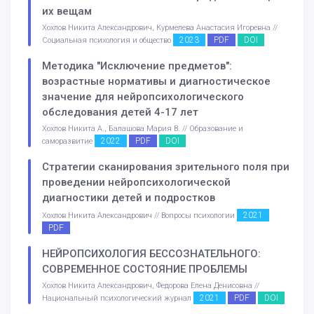
их вещам
Хохлов Никита Александрович, Курмелева Анастасия Игоревна //
2023
PDF
DOI
Социальная психология и общество
Методика "Исключение предметов":
возрастные нормативы и диагностическое
значение для нейропсихологического
обследования детей 4-17 лет
Хохлов Никита А., Балашова Мария В. // Образование и
2022
PDF
DOI
саморазвитие
Стратегии сканирования зрительного поля при
проведении нейропсихологической
диагностики детей и подростков
2021
Хохлов Никита Александрович // Вопросы психологии
PDF
НЕЙРОПСИХОЛОГИЯ БЕССОЗНАТЕЛЬНОГО:
СОВРЕМЕННОЕ СОСТОЯНИЕ ПРОБЛЕМЫ
Хохлов Никита Александрович, Федорова Елена Денисовна //
2021
PDF
DOI
Национальный психологический журнал