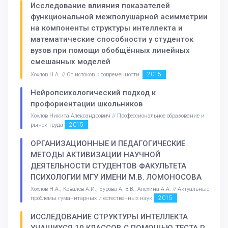
Исследование влияния показателей
функциональной межполушарной асимметрии
на компоненты структуры интеллекта и
математические способности у студенток
вузов при помощи обобщённых линейных
смешанных моделей
2015
Хохлов Н.А. // От истоков к современности.
Нейропсихологический подход к
профориентации школьников
Хохлов Никита Александрович // Профессиональное образование и
2015
рынок труда
ОРГАНИЗАЦИОННЫЕ И ПЕДАГОГИЧЕСКИЕ
МЕТОДЫ АКТИВИЗАЦИИ НАУЧНОЙ
ДЕЯТЕЛЬНОСТИ СТУДЕНТОВ ФАКУЛЬТЕТА
ПСИХОЛОГИИ МГУ ИМЕНИ М.В. ЛОМОНОСОВА
Хохлов Н.А., Ковалёв А.И., Бурова А.-В.В., Алехина А.А. // Актуальные
2015
проблемы гуманитарных и естественных наук
ИССЛЕДОВАНИЕ СТРУКТУРЫ ИНТЕЛЛЕКТА
УЧАЩИХСЯ 10 КЛАССОВ С ПОМОЩЬЮ ТЕСТА Р.