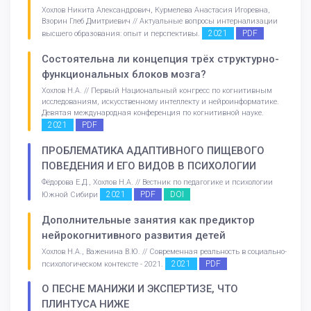
Хохлов Никита Александрович, Курмелева Анастасия Игоревна,
Взорин Глеб Дмитриевич // Актуальные вопросы интернализации
2021
PDF
высшего образования: опыт и перспективы.
Состоятельна ли концепция трёх структурно-
функциональных блоков мозга?
Хохлов Н.А. // Первый Национальный конгресс по когнитивным
исследованиям, искусственному интеллекту и нейроинформатике.
Девятая международная конференция по когнитивной науке.
2021
PDF
ПРОБЛЕМАТИКА АДАПТИВНОГО ПИЩЕВОГО
ПОВЕДЕНИЯ И ЕГО ВИДОВ В ПСИХОЛОГИИ
Фёдорова Е.Д., Хохлов Н.А. // Вестник по педагогике и психологии
2021
PDF
DOI
Южной Сибири
Дополнительные занятия как предиктор
нейрокогнитивного развития детей
Хохлов Н.А., Важенина В.Ю. // Современная реальность в социально-
2021
PDF
психологическом контексте - 2021.
О ПЕСНЕ МАНИЖИ И ЭКСПЕРТИЗЕ, ЧТО
ПЛИНТУСА НИЖЕ