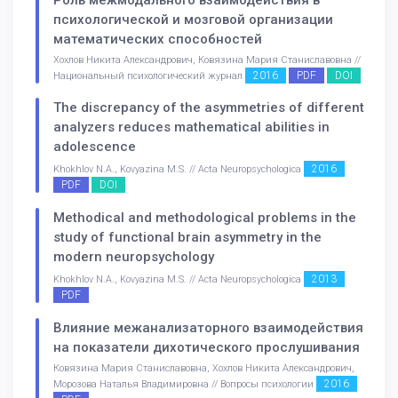
психологической и мозговой организации
математических способностей
Хохлов Никита Александрович, Ковязина Мария Станиславовна //
2016
PDF
DOI
Национальный психологический журнал
The discrepancy of the asymmetries of different
analyzers reduces mathematical abilities in
adolescence
2016
Khokhlov N.A., Kovyazina M.S. // Acta Neuropsychologica
PDF
DOI
Methodical and methodological problems in the
study of functional brain asymmetry in the
modern neuropsychology
2013
Khokhlov N.A., Kovyazina M.S. // Acta Neuropsychologica
PDF
Влияние межанализаторного взаимодействия
на показатели дихотического прослушивания
Ковязина Мария Станиславовна, Хохлов Никита Александрович,
2016
Морозова Наталья Владимировна // Вопросы психологии