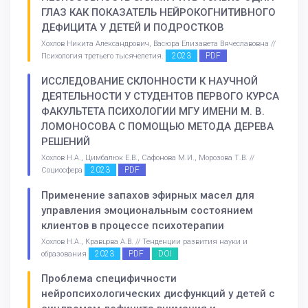
ГЛАЗ КАК ПОКАЗАТЕЛЬ НЕЙРОКОГНИТИВНОГО
ДЕФИЦИТА У ДЕТЕЙ И ПОДРОСТКОВ
Хохлов Никита Александрович, Васюра Елизавета Вячеславовна //
2023
PDF
Психология третьего тысячелетия.
ИССЛЕДОВАНИЕ СКЛОННОСТИ К НАУЧНОЙ
ДЕЯТЕЛЬНОСТИ У СТУДЕНТОВ ПЕРВОГО КУРСА
ФАКУЛЬТЕТА ПСИХОЛОГИИ МГУ ИМЕНИ М. В.
ЛОМОНОСОВА С ПОМОЩЬЮ МЕТОДА ДЕРЕВА
РЕШЕНИЙ
Хохлов Н.А., Цимбалюк Е.В., Сафонова М.И., Морозова Т.В. //
2023
PDF
Социосфера
Применение запахов эфирных масел для
управления эмоциональным состоянием
клиентов в процессе психотерапии
Хохлов Н.А., Кравцова А.В. // Тенденции развития науки и
2023
PDF
DOI
образования
Проблема специфичности
нейропсихологических дисфункций у детей с