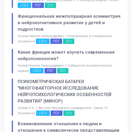
Khokhlov Nikita A., Vasyura Elizaveta V. // Neuropsychological Trends
2024
PDF
DOI
Функциональная межполушарная асимметрия
и нейрокогнитивное развитие у детей и
подростков
Хохлов Никита Александрович // Клиническая и специальная
2024
PDF
DOI
психология
Какие функции может изучать современная
нейропсихология?
Хохлов Никита Александрович // Сибирский психологический
2024
PDF
DOI
журнал
ПСИХОМЕТРИЧЕСКАЯ БАТАРЕЯ
"МНОГОФАКТОРНОЕ ИССЛЕДОВАНИЕ
НЕЙРОПСИХОЛОГИЧЕСКИХ ОСОБЕННОСТЕЙ
РАЗВИТИЯ" (МИНОР)
Хохлов Н.А. // Вестник Московского университета. Серия 14:
2024
PDF
DOI
Психология
Взаимовлияние отношения к людям и
отношения к символически представляющим