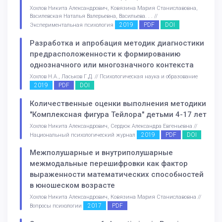
Хохлов Никита Александрович, Ковязина Мария Станиславовна,
Василевская Наталья Валерьевна, Васильева. . . //
2019
PDF
DOI
Экспериментальная психология
Разработка и апробация методик диагностики
предрасположенности к формированию
однозначного или многозначного контекста
Хохлов Н.А., Ласьков Г.Д. // Психологическая наука и образование
2019
PDF
DOI
Количественные оценки выполнения методики
"Комплексная фигура Тейлора" детьми 4-17 лет
Хохлов Никита Александрович, Сердюк Александра Евгеньевна //
2019
PDF
DOI
Национальный психологический журнал
Межполушарные и внутриполушарные
межмодальные перешифровки как фактор
выраженности математических способностей
в юношеском возрасте
Хохлов Никита Александрович, Ковязина Мария Станиславовна //
2017
PDF
Вопросы психологии