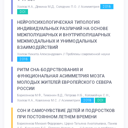
2018
Хохлов Н.А., Демина М.Д., Солодчик П.О. // Асимметрия
DOI
НЕЙРОПСИХОЛОГИЧЕСКАЯ ТИПОЛОГИЯ
ИНДИВИДУАЛЬНЫХ РАЗЛИЧИЙ НА ОСНОВЕ
МЕЖПОЛУШАРНЫХ И ВНУТРИПОЛУШАРНЫХ
МЕЖМОДАЛЬНЫХ И УНИМОДАЛЬНЫХ
ВЗАИМОДЕЙСТВИЙ
Хохлов Никита Александрович // Проблемы современной науки
2018
РИТМ СНА-БОДРСТВОВАНИЯ И
ФУНКЦИОНАЛЬНАЯ АСИММЕТРИЯ МОЗГА
МОЛОДЫХ ЖИТЕЛЕЙ ЕВРОПЕЙСКОГО СЕВЕРА
РОССИИ
Борисенков М.Ф., Тимонин В.Д., Петрова Н.Б., Коломейчук С.Н.,
2018
DOI
Хохлов Н.А., Ковязина М.С. // Асимметрия
СОН И САМОЧУВСТВИЕ ДЕТЕЙ И ПОДРОСТКОВ
ПРИ ПОСТОЯННОМ ЛЕТНЕМ ВРЕМЕНИ
Борисенков Михаил Федорович, Цэрнэ Татьяна Анатольевна, Панев