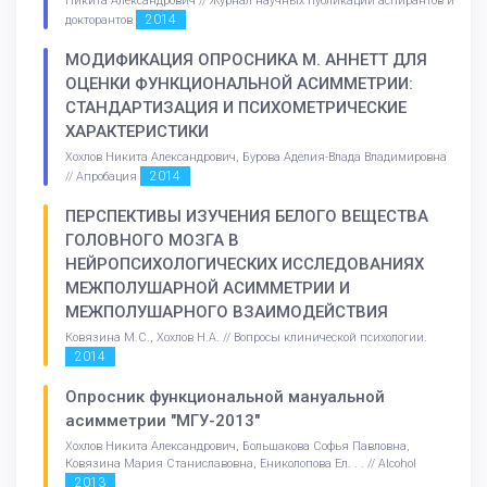
Никита Александрович // Журнал научных публикаций аспирантов и
2014
докторантов
МОДИФИКАЦИЯ ОПРОСНИКА М. АННЕТТ ДЛЯ
ОЦЕНКИ ФУНКЦИОНАЛЬНОЙ АСИММЕТРИИ:
СТАНДАРТИЗАЦИЯ И ПСИХОМЕТРИЧЕСКИЕ
ХАРАКТЕРИСТИКИ
Хохлов Никита Александрович, Бурова Аделия-Влада Владимировна
2014
// Апробация
ПЕРСПЕКТИВЫ ИЗУЧЕНИЯ БЕЛОГО ВЕЩЕСТВА
ГОЛОВНОГО МОЗГА В
НЕЙРОПСИХОЛОГИЧЕСКИХ ИССЛЕДОВАНИЯХ
МЕЖПОЛУШАРНОЙ АСИММЕТРИИ И
МЕЖПОЛУШАРНОГО ВЗАИМОДЕЙСТВИЯ
Ковязина М.С., Хохлов Н.А. // Вопросы клинической психологии.
2014
Опросник функциональной мануальной
асимметрии "МГУ-2013"
Хохлов Никита Александрович, Большакова Софья Павловна,
Ковязина Мария Станиславовна, Ениколопова Ел. . . // Alcohol
2013