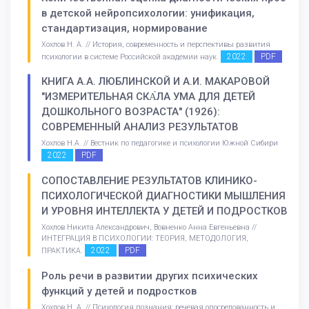
в детской нейропсихологии: унификация,
стандартизация, нормирование
Хохлов Н. А. // История, современность и перспективы развития
2022
PDF
психологии в системе Российской академии наук.
КНИГА А.А. ЛЮБЛИНСКОЙ И А.И. МАКАРОВОЙ
"ИЗМЕРИТЕЛЬНАЯ СКА̀ЛА УМА ДЛЯ ДЕТЕЙ
ДОШКОЛЬНОГО ВОЗРАСТА" (1926):
СОВРЕМЕННЫЙ АНАЛИЗ РЕЗУЛЬТАТОВ
Хохлов Н.А. // Вестник по педагогике и психологии Южной Сибири
2022
PDF
СОПОСТАВЛЕНИЕ РЕЗУЛЬТАТОВ КЛИНИКО-
ПСИХОЛОГИЧЕСКОЙ ДИАГНОСТИКИ МЫШЛЕНИЯ
И УРОВНЯ ИНТЕЛЛЕКТА У ДЕТЕЙ И ПОДРОСТКОВ
Хохлов Никита Александрович, Вовненко Анна Евгеньевна //
ИНТЕГРАЦИЯ В ПСИХОЛОГИИ: ТЕОРИЯ, МЕТОДОЛОГИЯ,
2022
PDF
ПРАКТИКА.
Роль речи в развитии других психических
функций у детей и подростков
Хохлов Н. А. // Психология познания: речевая опосредованность и