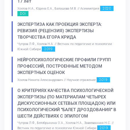
17 лет
2020
Хохлов Н.А., Юдина Е.А., Балашова М.В. // Асимметрия
DOI
ЭКСПЕРТИЗА КАК ПРОЕКЦИЯ ЭКСПЕРТА:
РЕВИЗИЯ (РЕЦЕНЗИЯ) ЭКСПЕРТИЗЫ
ТВОРЧЕСТВА ЕГОРА КРИДА
Чупров Л.Ф., Хохлов Н.А. // Вестник по педагогике и психологии
2019
Южной Сибири
НЕЙРОПСИХОЛОГИЧЕСКИЕ ПРОФИЛИ ГРУПП
ПРОФЕССИЙ, ПОСТРОЕННЫЕ МЕТОДОМ
ЭКСПЕРТНЫХ ОЦЕНОК
2019
Хохлов Никита Александрович // Научное отражение
О КРИТЕРИЯХ КАЧЕСТВА ПСИХОЛОГИЧЕСКОЙ
ЭКСПЕРТИЗЫ (ПО МАТЕРИАЛАМ ЧЕТЫРЕХ
ДИСКУССИОННЫХ СЕТЕВЫХ ПЛОЩАДОК) ИЛИ
ПСИХОЛОГИЧЕСКИЙ "БАЛЕТ ДРОЗДОВАНИЯ" В
ШЕСТИ ДЕЙСТВИЯХ С ЭПИЛОГОМ
Чупров Л.Ф., Белобрыкина О.А., Хохлов Н.А., Завоеванная Н.С. //
2019
Вестник по педагогике и психологии Южной Сибири