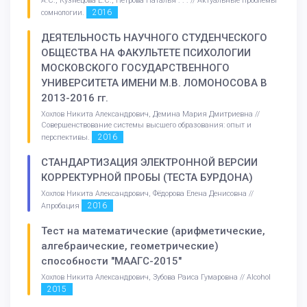
А.С., Кузнецова Е.С., Петрова Наталья . . . // Актуальные проблемы
2016
сомнологии.
ДЕЯТЕЛЬНОСТЬ НАУЧНОГО СТУДЕНЧЕСКОГО
ОБЩЕСТВА НА ФАКУЛЬТЕТЕ ПСИХОЛОГИИ
МОСКОВСКОГО ГОСУДАРСТВЕННОГО
УНИВЕРСИТЕТА ИМЕНИ М.В. ЛОМОНОСОВА В
2013-2016 гг.
Хохлов Никита Александрович, Демина Мария Дмитриевна //
Совершенствование системы высшего образования: опыт и
2016
перспективы.
СТАНДАРТИЗАЦИЯ ЭЛЕКТРОННОЙ ВЕРСИИ
КОРРЕКТУРНОЙ ПРОБЫ (ТЕСТА БУРДОНА)
Хохлов Никита Александрович, Фёдорова Елена Денисовна //
2016
Апробация
Тест на математические (арифметические,
алгебраические, геометрические)
способности "МААГС-2015"
Хохлов Никита Александрович, Зубова Раиса Гумаровна // Alcohol
2015