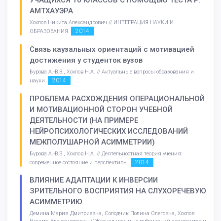
АМТХАУЭРА
Хохлов Никита Александрович // ИНТЕГРАЦИЯ НАУКИ И
2014
ОБРАЗОВАНИЯ.
Связь каузальных ориентаций с мотивацией
достижения у студенток вузов
Бурова А.-В.В., Хохлов Н.А. // Актуальные вопросы образования и
2014
науки.
ПРОБЛЕМА РАСХОЖДЕНИЯ ОПЕРАЦИОНАЛЬНОЙ
И МОТИВАЦИОННОЙ СТОРОН УЧЕБНОЙ
ДЕЯТЕЛЬНОСТИ (НА ПРИМЕРЕ
НЕЙРОПСИХОЛОГИЧЕСКИХ ИССЛЕДОВАНИЙ
МЕЖПОЛУШАРНОЙ АСИММЕТРИИ)
Бурова А.-В.В., Хохлов Н.А. // Деятельностная теория учения:
2014
современное состояние и перспективы.
ВЛИЯНИЕ АДАПТАЦИИ К ИНВЕРСИИ
ЗРИТЕЛЬНОГО ВОСПРИЯТИЯ НА СЛУХОРЕЧЕВУЮ
АСИММЕТРИЮ
Демина Мария Дмитриевна, Солодчик Полина Олеговна, Хохлов