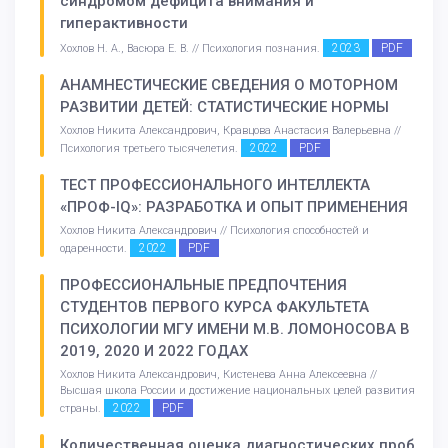
синдромом дефицита внимания и
гиперактивности
2023
PDF
Хохлов Н. А., Васюра Е. В. // Психология познания.
АНАМНЕСТИЧЕСКИЕ СВЕДЕНИЯ О МОТОРНОМ
РАЗВИТИИ ДЕТЕЙ: СТАТИСТИЧЕСКИЕ НОРМЫ
Хохлов Никита Александрович, Кравцова Анастасия Валерьевна //
2022
PDF
Психология третьего тысячелетия.
ТЕСТ ПРОФЕССИОНАЛЬНОГО ИНТЕЛЛЕКТА
«ПРОФ-IQ»: РАЗРАБОТКА И ОПЫТ ПРИМЕНЕНИЯ
Хохлов Никита Александрович // Психология способностей и
2022
PDF
одаренности.
ПРОФЕССИОНАЛЬНЫЕ ПРЕДПОЧТЕНИЯ
СТУДЕНТОВ ПЕРВОГО КУРСА ФАКУЛЬТЕТА
ПСИХОЛОГИИ МГУ ИМЕНИ М.В. ЛОМОНОСОВА В
2019, 2020 И 2022 ГОДАХ
Хохлов Никита Александрович, Кистенева Анна Алексеевна //
Высшая школа России и достижение национальных целей развития
2022
PDF
страны.
Количественная оценка диагностических проб