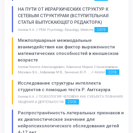
НА ПУТИ ОТ ИЕРАРХИЧЕСКИХ СТРУКТУР К
СЕТЕВЫМ СТРУКТУРАМ (ВСТУПИТЕЛЬНАЯ
СТАТЬЯ ВЫПУСКАЮЩЕГО РЕДАКТОРА)
2019
Хохлов Н.А. // PEM: Psychology. Educology. Medicine
Межполушарные межмодальные
взаимодействия как фактор выраженности
математических способностей в юношеском
возрасте
Хохлов Никита Александрович, Ковязина Мария Станиславовна,
2018
Москвин В.А., Алфимова М.В., Зинченко Ю.П. . . // Alcohol
Исследование структуры интеллекта
студентов с помощью теста Р. Амтхауэра
Хохлов Н.А. // ПСИХОЛОГИЯ ЧЕЛОВЕКА КАК СУБЪЕКТА ПОЗНАНИЯ,
2018
ОБЩЕНИЯ И ДЕЯТЕЛЬНОСТИ.
Распространённость латеральных признаков и
их диагностическое значение для
нейропсихологического обследования детей
4-17 лет