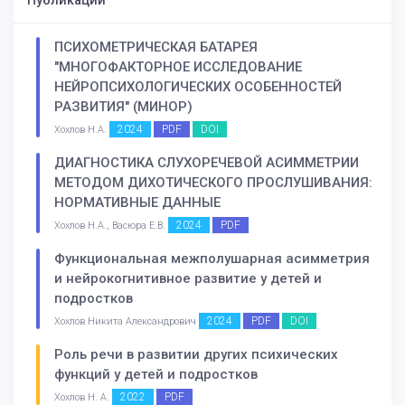
Публикации
ПСИХОМЕТРИЧЕСКАЯ БАТАРЕЯ
"МНОГОФАКТОРНОЕ ИССЛЕДОВАНИЕ
НЕЙРОПСИХОЛОГИЧЕСКИХ ОСОБЕННОСТЕЙ
РАЗВИТИЯ" (МИНОР)
2024
PDF
DOI
Хохлов Н.А.
ДИАГНОСТИКА СЛУХОРЕЧЕВОЙ АСИММЕТРИИ
МЕТОДОМ ДИХОТИЧЕСКОГО ПРОСЛУШИВАНИЯ:
НОРМАТИВНЫЕ ДАННЫЕ
2024
PDF
Хохлов Н.А., Васюра Е.В.
Функциональная межполушарная асимметрия
и нейрокогнитивное развитие у детей и
подростков
2024
PDF
DOI
Хохлов Никита Александрович
Роль речи в развитии других психических
функций у детей и подростков
2022
PDF
Хохлов Н. А.