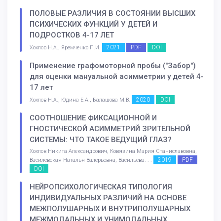
ПОЛОВЫЕ РАЗЛИЧИЯ В СОСТОЯНИИ ВЫСШИХ
ПСИХИЧЕСКИХ ФУНКЦИЙ У ДЕТЕЙ И
ПОДРОСТКОВ 4-17 ЛЕТ
2021
PDF
DOI
Хохлов Н.А., Яремченко П.И.
Применение графомоторной пробы ("Забор")
для оценки мануальной асимметрии у детей 4-
17 лет
2020
DOI
Хохлов Н.А., Юдина Е.А., Балашова М.В.
СООТНОШЕНИЕ ФИКСАЦИОННОЙ И
ГНОСТИЧЕСКОЙ АСИММЕТРИЙ ЗРИТЕЛЬНОЙ
СИСТЕМЫ: ЧТО ТАКОЕ ВЕДУЩИЙ ГЛАЗ?
Хохлов Никита Александрович, Ковязина Мария Станиславовна,
2019
PDF
Василевская Наталья Валерьевна, Васильева. . .
DOI
НЕЙРОПСИХОЛОГИЧЕСКАЯ ТИПОЛОГИЯ
ИНДИВИДУАЛЬНЫХ РАЗЛИЧИЙ НА ОСНОВЕ
МЕЖПОЛУШАРНЫХ И ВНУТРИПОЛУШАРНЫХ
МЕЖМОДАЛЬНЫХ И УНИМОДАЛЬНЫХ