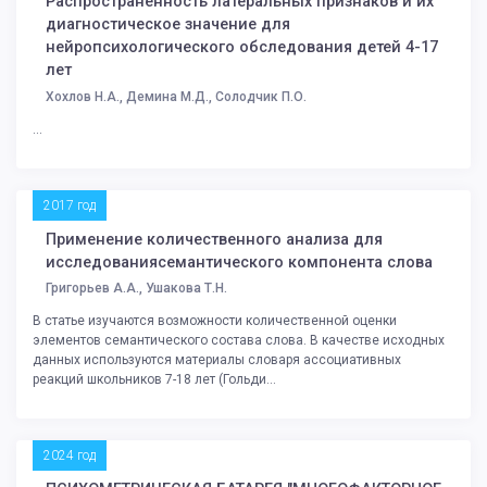
Распространённость латеральных признаков и их
диагностическое значение для
нейропсихологического обследования детей 4-17
лет
Хохлов Н.А., Демина М.Д., Солодчик П.О.
...
2017 год
Применение количественного анализа для
исследованиясемантического компонента слова
Григорьев А.А., Ушакова Т.Н.
В статье изучаются возможности количественной оценки
элементов семантического состава слова. В качестве исходных
данных используются материалы словаря ассоциативных
реакций школьников 7-18 лет (Гольди...
2024 год