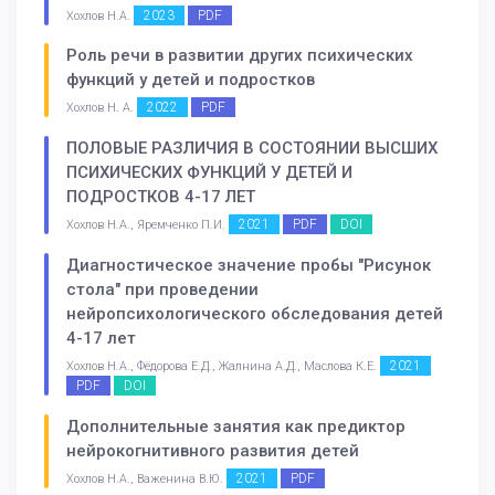
2023
PDF
Хохлов Н.А.
Роль речи в развитии других психических
функций у детей и подростков
2022
PDF
Хохлов Н. А.
ПОЛОВЫЕ РАЗЛИЧИЯ В СОСТОЯНИИ ВЫСШИХ
ПСИХИЧЕСКИХ ФУНКЦИЙ У ДЕТЕЙ И
ПОДРОСТКОВ 4-17 ЛЕТ
2021
PDF
DOI
Хохлов Н.А., Яремченко П.И.
Диагностическое значение пробы "Рисунок
стола" при проведении
нейропсихологического обследования детей
4-17 лет
2021
Хохлов Н.А., Фёдорова Е.Д., Жалнина А.Д., Маслова К.Е.
PDF
DOI
Дополнительные занятия как предиктор
нейрокогнитивного развития детей
2021
PDF
Хохлов Н.А., Важенина В.Ю.