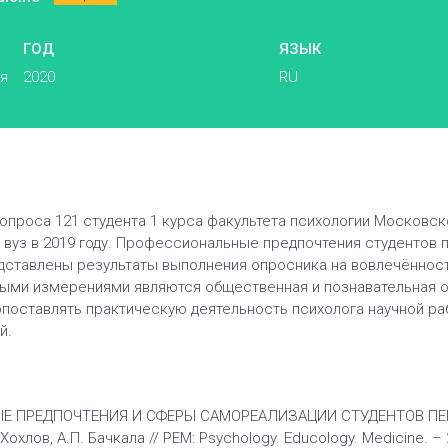
ГОД
ЯЗЫК
ья
2020
RU
опроса 121 студента 1 курса факультета психологии Московс
 вуз в 2019 году. Профессиональные предпочтения студентов 
едставлены результаты выполнения опросника на вовлечённос
ными измерениями являются общественная и познавательная о
поставлять практическую деятельность психолога научной р
й.
НЫЕ ПРЕДПОЧТЕНИЯ И СФЕРЫ САМОРЕАЛИЗАЦИИ СТУДЕНТОВ ПЕ
лов, А.П. Бачкала // PEM: Psychology. Educology. Medicine. – 2