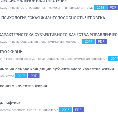
ОФЕССИОНАЛЬНОЕ БЛАГОПОЛУЧИЕ
2018
PDF
академии наук. Организационная психология и психология труда
И ПСИХОЛОГИЧЕСКАЯ ЖИЗНЕСПОСОБНОСТЬ ЧЕЛОВЕКА
 ХАРАКТЕРИСТИКА СУБЪЕКТИВНОГО КАЧЕСТВА УПРАВЛЕНЧЕ
2017
PDF
 академии наук. Социальная и экономическая психология
СТВО ЖИЗНИ
201
огии Российской академии наук. Социальная и экономическая психология
нга на основе концепции субъективного качества жизни
2017
PDF
. Общество
ованиям качества жизни
ауншифтинг
2016
PDF
ого университета. Серия 14: Психология