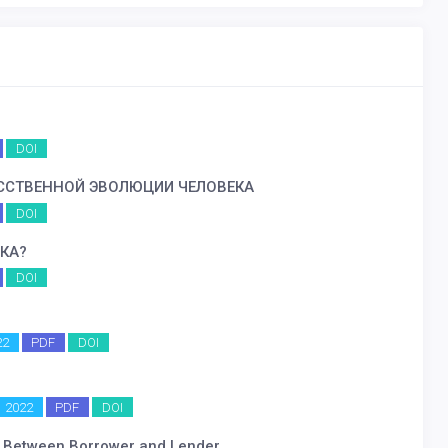
DOI
ССТВЕННОЙ ЭВОЛЮЦИИ ЧЕЛОВЕКА
DOI
КА?
DOI
22
PDF
DOI
2022
PDF
DOI
t Between Borrower and Lender