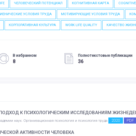
IFE
ЧЕЛОВЕЧЕСКИЙ ПОТЕНЦИАЛ
КОГНИТИВНАЯ КАРТА
COGNITIV
ГИЕНИЧЕСКИЕ УСЛОВИЯ ТРУДА
МОТИВИРУЮЩИЕ УСЛОВИЯ ТРУДА
КО
КОРПОРАТИВНАЯ КУЛЬТУРА
WORK LIFE QUALITY
КАЧЕСТВО ЖИЗН
В избранном
Полнотекстовые публикации
8
36
ПОДХОД К ПСИХОЛОГИЧЕСКИМ ИССЛЕДОВАНИЯМ ЖИЗНЕДЕЯ
2020
PDF
академии наук. Организационная психология и психология труда
НЧЕСКОЙ АКТИВНОСТИ ЧЕЛОВЕКА