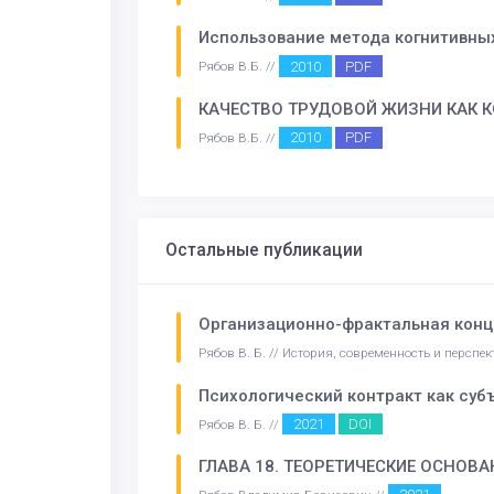
Использование метода когнитивных
2010
PDF
Рябов В.Б. //
КАЧЕСТВО ТРУДОВОЙ ЖИЗНИ КАК 
2010
PDF
Рябов В.Б. //
Остальные публикации
Организационно-фрактальная конц
Рябов В. Б. // История, современность и персп
Психологический контракт как суб
2021
DOI
Рябов В. Б. //
ГЛАВА 18. ТЕОРЕТИЧЕСКИЕ ОСНО