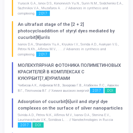
Yurasik G.A., Ionov D.S., Kononevich Yu.N., Surin N.M., Svidchenko E.A.,
Sazhnikov V.A., Muzafarov A. . . // Advances in synthesis and
2017
complexing.
An ultrafast stage of the [2 + 2]
photocycloaddition of styryl dyes mediated by
cucurbit[8]urils
Ivanov D.A., Shandarov Yu.A., Kryukov I.V., Svirida A.D., Avakyan V.G.,
Petrov N.Kh., Alfimov M.V., . . . // Advances in synthesis and
2017
complexing.
МОЛЕКУЛЯРНАЯ ФОТОНИКА ПОЛИМЕТИНОВЫХ
КРАСИТЕЛЕЙ В КОМПЛЕКСАХ С
КУКУРБИТ[7,8]УРИЛАМИ
Чибисов А.К., Алфимов М.В., Захарова Г.В., Атабекян Л.С., Авакян
2017
DOI
В.Г., Плотников В.Г. // Химия высоких энергий
Adsorption of сucurbit[6]uril and styryl dye
complexes on the surface of silver nanoparticles
Svirida A.D., Petrov N.K., Alfimov M.V., Ivanov D.A., Stenina E.V.,
Laurinavichute V.K., Sviridova L. . . // Nanotechnologies in Russia
2017
DOI