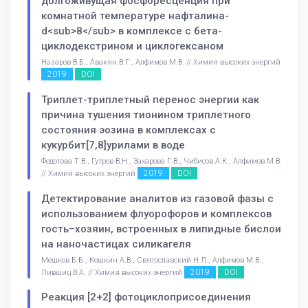
долгоживущая фосфоресценция при
комнатной температуре нафталина-
d<sub>8</sub> в комплексе с бета-
циклодекстрином и циклогексаном
Назаров В.Б., Авакян В.Г., Алфимов М.В. // Химия высоких энергий
2019
DOI
Триплет-триплетный перенос энергии как
причина тушения тионином триплетного
состояния эозина в комплексах с
кукурбит[7,8]урилами в воде
Федотова Т.В., Гутров В.Н., Захарова Г.В., Чибисов А.К., Алфимов М.В.
2019
DOI
// Химия высоких энергий
Детектирование аналитов из газовой фазы с
использованием флуорофоров и комплексов
гость–хозяин, встроенных в липидные бислои
на наночастицах силикагеля
Мешков Б.Б., Кошкин А.В., Святославский Н.Л., Алфимов М.В.,
2019
DOI
Лившиц В.А. // Химия высоких энергий
Реакция [2+2] фотоциклоприсоединения