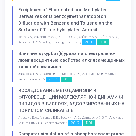
Exciplexes of Fluorinated and Methylated
Derivatives of Dibenzoylmethanatoboron
Difluoride with Benzene and Toluene on the
Surface of Trimethylsilylated Aerosil
Ionov D.S., Sazhnikov V.A., Yurasik G.A., Safonov A.A., Alfimov M.V.,
2018
DOI
Kononevich Y.N. // High Energy Chemistry
Влияние кукурбит[8]урила на спектрально-
люминесцентные свойства алкилзамещенных
тиакарбоцианинов
Захарова Г.В., Авакян В.Г., Чибисов А.К., Алфимов М.В. // Химия
2017
DOI
высоких энергий
ИССЛЕДОВАНИЕ МЕТОДАМИ ЭПР И
ФЛУОРЕСЦЕНЦИИ МОЛЕКУЛЯРНОЙ ДИНАМИКИ
ЛИПИДОВ В БИСЛОЯХ, АДСОРБИРОВАННЫХ НА
ПОРИСТОМ СИЛИКАГЕЛЕ
Лившиц В.А., Мешков Б.Б., Кошкин А.В., Дзиковский Б.Г., Алфимов
2017
DOI
М.В. // Химия высоких энергий
Computer simulation of a phosphorescent probe