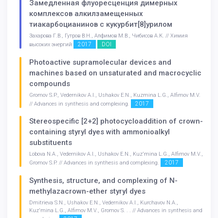
Замедленная флуоресценция димерных
комплексов алкилзамещенных
тиакарбоцианинов с кукурбит[8]урилом
Захарова Г.В., Гутров В.Н., Алфимов М.В., Чибисов А.К. // Химия
2017
DOI
высоких энергий
Photoactive supramolecular devices and
machines based on unsaturated and macrocyclic
compounds
Gromov S.P., Vedernikov A.I., Ushakov E.N., Kuzmina L.G., Alfimov M.V.
2017
// Advances in synthesis and complexing.
Stereospecific [2+2] photocycloaddition of сrown-
containing styryl dyes with ammonioalkyl
substituents
Lobova N.A., Vedernikov A.I., Ushakov E.N., Kuz'mina L.G., Alfimov M.V.,
2017
Gromov S.P. // Advances in synthesis and complexing.
Synthesis, structure, and complexing of N-
methylazacrown-ether styryl dyes
Dmitrieva S.N., Ushakov E.N., Vedernikov A.I., Kurchavov N.A.,
Kuz'mina L.G., Alfimov M.V., Gromov S. . . // Advances in synthesis and