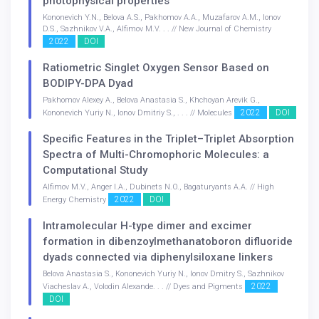
photophysical properties
Kononevich Y.N., Belova A.S., Pakhomov A.A., Muzafarov A.M., Ionov
D.S., Sazhnikov V.A., Alfimov M.V. . . // New Journal of Chemistry
2022
DOI
Ratiometric Singlet Oxygen Sensor Based on
BODIPY-DPA Dyad
Pakhomov Alexey A., Belova Anastasia S., Khchoyan Arevik G.,
2022
DOI
Kononevich Yuriy N., Ionov Dmitriy S., . . . // Molecules
Specific Features in the Triplet–Triplet Absorption
Spectra of Multi-Chromophoric Molecules: a
Computational Study
Alfimov M.V., Anger I.A., Dubinets N.O., Bagaturyants A.A. // High
2022
DOI
Energy Chemistry
Intramolecular H-type dimer and excimer
formation in dibenzoylmethanatoboron difluoride
dyads connected via diphenylsiloxane linkers
Belova Anastasia S., Kononevich Yuriy N., Ionov Dmitry S., Sazhnikov
2022
Viacheslav A., Volodin Alexande. . . // Dyes and Pigments
DOI