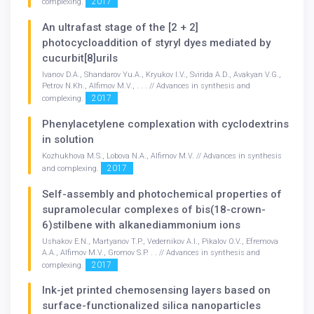
2017
complexing.
An ultrafast stage of the [2 + 2]
photocycloaddition of styryl dyes mediated by
cucurbit[8]urils
Ivanov D.A., Shandarov Yu.A., Kryukov I.V., Svirida A.D., Avakyan V.G.,
Petrov N.Kh., Alfimov M.V., . . . // Advances in synthesis and
2017
complexing.
Phenylacetylene complexation with cyclodextrins
in solution
Kozhukhova M.S., Lobova N.A., Alfimov M.V. // Advances in synthesis
2017
and complexing.
Self-assembly and photochemical properties of
supramolecular complexes of bis(18-crown-
6)stilbene with alkanediammonium ions
Ushakov E.N., Martyanov T.P., Vedernikov A.I., Pikalov O.V., Efremova
A.A., Alfimov M.V., Gromov S.P. . . // Advances in synthesis and
2017
complexing.
Ink-jet printed chemosensing layers based on
surface-functionalized silica nanoparticles