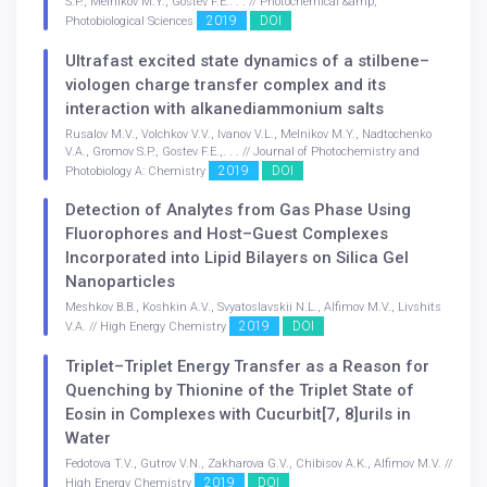
S.P., Melnikov M.Y., Gostev F.E.. . . // Photochemical &amp;
2019
DOI
Photobiological Sciences
Ultrafast excited state dynamics of a stilbene–
viologen charge transfer complex and its
interaction with alkanediammonium salts
Rusalov M.V., Volchkov V.V., Ivanov V.L., Melnikov M.Y., Nadtochenko
V.A., Gromov S.P., Gostev F.E.,. . . // Journal of Photochemistry and
2019
DOI
Photobiology A: Chemistry
Detection of Analytes from Gas Phase Using
Fluorophores and Host–Guest Complexes
Incorporated into Lipid Bilayers on Silica Gel
Nanoparticles
Meshkov B.B., Koshkin A.V., Svyatoslavskii N.L., Alfimov M.V., Livshits
2019
DOI
V.A. // High Energy Chemistry
Triplet–Triplet Energy Transfer as a Reason for
Quenching by Thionine of the Triplet State of
Eosin in Complexes with Cucurbit[7, 8]urils in
Water
Fedotova T.V., Gutrov V.N., Zakharova G.V., Chibisov A.K., Alfimov M.V. //
2019
DOI
High Energy Chemistry