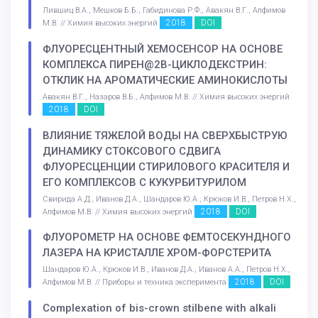
Лившиц В.А., Мешков Б.Б., Габидинова Р.Ф., Авакян В.Г., Алфимов
2018
DOI
М.В. // Химия высоких энергий
ФЛУОРЕСЦЕНТНЫЙ ХЕМОСЕНСОР НА ОСНОВЕ
КОМПЛЕКСА ПИРЕН@2Β-ЦИКЛОДЕКСТРИН:
ОТКЛИК НА АРОМАТИЧЕСКИЕ АМИНОКИСЛОТЫ
Авакян В.Г., Назаров В.Б., Алфимов М.В. // Химия высоких энергий
2018
DOI
ВЛИЯНИЕ ТЯЖЕЛОЙ ВОДЫ НА СВЕРХБЫСТРУЮ
ДИНАМИКУ СТОКСОВОГО СДВИГА
ФЛУОРЕСЦЕНЦИИ СТИРИЛОВОГО КРАСИТЕЛЯ И
ЕГО КОМПЛЕКСОВ С КУКУРБИТУРИЛОМ
Свирида А.Д., Иванов Д.А., Шандаров Ю.А., Крюков И.В., Петров Н.Х.,
2018
DOI
Алфимов М.В. // Химия высоких энергий
ФЛУОРОМЕТР НА ОСНОВЕ ФЕМТОСЕКУНДНОГО
ЛАЗЕРА НА КРИСТАЛЛЕ ХРОМ-ФОРСТЕРИТА
Шандаров Ю.А., Крюков И.В., Иванов Д.А., Иванов А.А., Петров Н.Х.,
2018
DOI
Алфимов М.В. // Приборы и техника эксперимента
Complexation of bis-crown stilbene with alkali