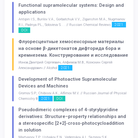
Functional supramolecular systems: Design and
applications
Antipin I.S., Burilov V.A., Gorbatchuk V.V., Ziganshin M.A., Nugmanov
2021
R.I., Padnya P.L., Solovieva S. . . // Russian Chemical Reviews
DOI
Флуоресцентные хемосенсорные материалы
на основе β-дикетонатов дифторида бора и
кремнезема. Конструирование и исследование
Ионов Дмитрий Сергеевич, Алфимов М.В., Козюхин Сергей
2021
Александрович // Alcohol
Development of Photoactive Supramolecular
Devices and Machines
Gromov S.P., Chibisov A.K., Alfimov M.V. // Russian Journal of Physical
2021
DOI
Chemistry B
Pseudodimeric complexes of 4-styrylpyridine
derivatives: Structure–property relationships and
a stereospecific [2+2]-cross-photocycloaddition
in solution
Martyanov T.P., Ushakov E.N., Vedernikov A.I., Sazonov S.K.,