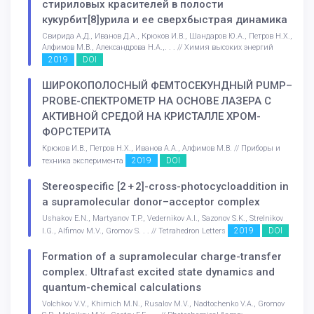
стириловых красителей в полости
кукурбит[8]урила и ее сверхбыстрая динамика
Свирида А.Д., Иванов Д.А., Крюков И.В., Шандаров Ю.А., Петров Н.Х.,
Алфимов М.В., Александрова Н.А.,. . . // Химия высоких энергий
2019
DOI
ШИРОКОПОЛОСНЫЙ ФЕМТОСЕКУНДНЫЙ PUMP–
PROBE-СПЕКТРОМЕТР НА ОСНОВЕ ЛАЗЕРА С
АКТИВНОЙ СРЕДОЙ НА КРИСТАЛЛЕ ХРОМ-
ФОРСТЕРИТА
Крюков И.В., Петров Н.Х., Иванов А.А., Алфимов М.В. // Приборы и
2019
DOI
техника эксперимента
Stereospecific [2 + 2]-cross-photocycloaddition in
a supramolecular donor–acceptor complex
Ushakov E.N., Martyanov T.P., Vedernikov A.I., Sazonov S.K., Strelnikov
2019
DOI
I.G., Alfimov M.V., Gromov S. . . // Tetrahedron Letters
Formation of a supramolecular charge-transfer
complex. Ultrafast excited state dynamics and
quantum-chemical calculations
Volchkov V.V., Khimich M.N., Rusalov M.V., Nadtochenko V.A., Gromov