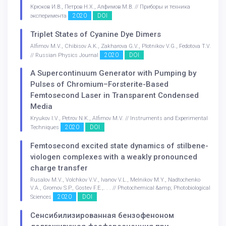
Крюков И.В., Петров Н.Х., Алфимов М.В. // Приборы и техника
2020
DOI
эксперимента
Triplet States of Cyanine Dye Dimers
Alfimov M.V., Chibisov A.K., Zakharova G.V., Plotnikov V.G., Fedotova T.V.
2020
DOI
// Russian Physics Journal
A Supercontinuum Generator with Pumping by
Pulses of Chromium–Forsterite-Based
Femtosecond Laser in Transparent Condensed
Media
Kryukov I.V., Petrov N.K., Alfimov M.V. // Instruments and Experimental
2020
DOI
Techniques
Femtosecond excited state dynamics of stilbene-
viologen complexes with a weakly pronounced
charge transfer
Rusalov M.V., Volchkov V.V., Ivanov V.L., Melnikov M.Y., Nadtochenko
V.A., Gromov S.P., Gostev F.E.,. . . // Photochemical &amp; Photobiological
2020
DOI
Sciences
Сенсибилизированная бензофеноном