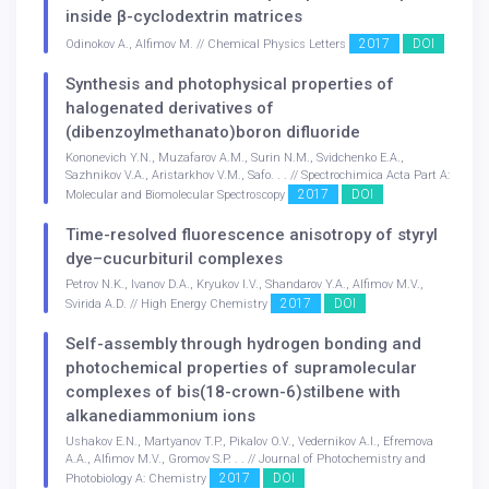
inside β-cyclodextrin matrices
2017
DOI
Odinokov A., Alfimov M. // Chemical Physics Letters
Synthesis and photophysical properties of
halogenated derivatives of
(dibenzoylmethanato)boron difluoride
Kononevich Y.N., Muzafarov A.M., Surin N.M., Svidchenko E.A.,
Sazhnikov V.A., Aristarkhov V.M., Safo. . . // Spectrochimica Acta Part A:
2017
DOI
Molecular and Biomolecular Spectroscopy
Time-resolved fluorescence anisotropy of styryl
dye–cucurbituril complexes
Petrov N.K., Ivanov D.A., Kryukov I.V., Shandarov Y.A., Alfimov M.V.,
2017
DOI
Svirida A.D. // High Energy Chemistry
Self-assembly through hydrogen bonding and
photochemical properties of supramolecular
complexes of bis(18-crown-6)stilbene with
alkanediammonium ions
Ushakov E.N., Martyanov T.P., Pikalov O.V., Vedernikov A.I., Efremova
A.A., Alfimov M.V., Gromov S.P. . . // Journal of Photochemistry and
2017
DOI
Photobiology A: Chemistry