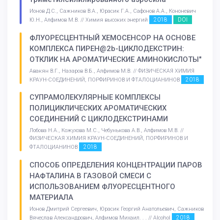
Ионов Д.С., Сажников В.А., Юрасик Г.А., Сафонов А.А., Кононевич
2018
DOI
Ю.Н., Алфимов М.В. // Химия высоких энергий
ФЛУОРЕСЦЕНТНЫЙ ХЕМОСЕНСОР НА ОСНОВЕ
КОМПЛЕКСА ПИРЕН@2b-ЦИКЛОДЕКСТРИН:
ОТКЛИК НА АРОМАТИЧЕСКИЕ АМИНОКИСЛОТЫ"
Авакян В.Г., Назаров В.Б., Алфимов М.В. // ФИЗИЧЕСКАЯ ХИМИЯ
2018
КРАУН-СОЕДИНЕНИЙ, ПОРФИРИНОВ И ФТАЛОЦИАНИНОВ
СУПРАМОЛЕКУЛЯРНЫЕ КОМПЛЕКСЫ
ПОЛИЦИКЛИЧЕСКИХ АРОМАТИЧЕСКИХ
СОЕДИНЕНИЙ С ЦИКЛОДЕКСТРИНАМИ
Лобова Н.А., Кожухова М.С., Чебунькова А.В., Алфимов М.В. //
ФИЗИЧЕСКАЯ ХИМИЯ КРАУН-СОЕДИНЕНИЙ, ПОРФИРИНОВ И
2018
ФТАЛОЦИАНИНОВ
СПОСОБ ОПРЕДЕЛЕНИЯ КОНЦЕНТРАЦИИ ПАРОВ
НАФТАЛИНА В ГАЗОВОЙ СМЕСИ С
ИСПОЛЬЗОВАНИЕМ ФЛУОРЕСЦЕНТНОГО
МАТЕРИАЛА
Ионов Дмитрий Сергеевич, Юрасик Георгий Анатольевич, Сажников
2018
Вячеслав Александрович, Алфимов Михаил. . . // Alcohol