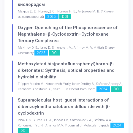
кислородом
Махров Д. Е., Ионов Д. С., Ионова И. В., Алфимов М. В. // Химия
2025
DOI
высоких энергий
Oxygen Quenching of the Phosphorescence of
Naphthalene–β-Cyclodextrin–Cyclohexane
Ternary Complexes
Makhrov D. E., Ionov D. S., Ionova I. V., Alfimov M. V. // High Energy
2025
DOI
Chemistry
Methoxylated bis(pentafluorophenyl)boron-β-
diketonates: Synthesis, optical properties and
hydrolytic stability
Filippov Maxim V., Kononevich Yuriy, Ionov Dmitry S., Safonov Andrey A.,
2024
DOI
Karnaeva Anastasia A., Sazh. . . // ChemPhotoChem
Supramolecular host−guest interactions of
dibenzoylmethanatoboron difluoride with β-
cyclodextrin
Ionov D.S., Yurasik G.A., Ionova I.V., Sazhnikov V.A., Safonov A.A.,
2024
Kononevich Yu.N., Alfimov M.V. // Journal of Molecular Liquids
DOI