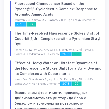
Fluorescent Chemosensor Based on the
Pyrene@2β-Cyclodextrin Complex: Response to
Aromatic Amino Acids
Avakyan V.G., Alfimov M.V., Nazarov V.B. // High Energy Chemistry
2018
DOI
The Time-Resolved Fluorescence Stokes Shift of
Cucurbit[6]Uril Complexes with a Pyridinium Styryl
Dye
Petrov N.K., Ivanov D.A., Kryukov I.V., Shandarov Y.A., Alfimov M.V.,
2018
DOI
Svirida A.D. // Journal of Fluorescence
Effect of Heavy Water on Ultrafast Dynamics of
the Fluorescence Stokes Shift for a Styryl Dye and
its Complexes with Cucurbiturils
Ivanov D.A., Shandarov Y.A., Kryukov I.V., Petrov N.K., Alfimov M.V.,
2018
DOI
Svirida A.D. // High Energy Chemistry
Эксиплексы фтор- и метилпроизводных
дибензоилметаната дифторида бора с
бензолом и толуолом на поверхности
триметилсилилированного аэросила