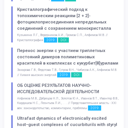
Кристаллографический подход к
топохимическим реакциям [2 + 2]-
фотоциклоприсоединения непредельных
соединений с сохранением монокристалла
Кузьмина Л.Г., Ведерников А.И., Громов С.П., Алфимов М.В. //
2019
DOI
Кристаллография
Перенос энергии с участием триплетных
состояний димеров полиметиновых
красителей в комплексах с кукурбит[8]урилами
Захарова Г.В., Федотова Т.В., Гутров В.Н., Чибисов А.К., Алфимов М.В.
2019
DOI
// Химия высоких энергий
ОБ ОЦЕНКЕ РЕЗУЛЬТАТОВ НАУЧНО-
ИССЛЕДОВАТЕЛЬСКОЙ ДЕЯТЕЛЬНОСТИ
Алфимов М.В., Добрецов Н.Л., Золотов Ю.А., Иванов В.Т., Ивантер В.В.,
Кардашев Н.С., Леонтьев Л.И., . . . // Представительная власть - XXI
2019
век: законодательство, комментарии, проблемы
Ultrafast dynamics of electronically excited
host−guest complexes of cucurbiturils with styryl