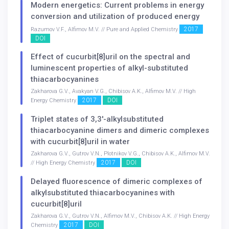
Modern energetics: Current problems in energy
conversion and utilization of produced energy
2017
Razumov V.F., Alfimov M.V. // Pure and Applied Chemistry
DOI
Effect of cucurbit[8]uril on the spectral and
luminescent properties of alkyl-substituted
thiacarbocyanines
Zakharova G.V., Avakyan V.G., Chibisov A.K., Alfimov M.V. // High
2017
DOI
Energy Chemistry
Triplet states of 3,3′-alkylsubstituted
thiacarbocyanine dimers and dimeric complexes
with cucurbit[8]uril in water
Zakharova G.V., Gutrov V.N., Plotnikov V.G., Chibisov A.K., Alfimov M.V.
2017
DOI
// High Energy Chemistry
Delayed fluorescence of dimeric complexes of
alkylsubstituted thiacarbocyanines with
cucurbit[8]uril
Zakharova G.V., Gutrov V.N., Alfimov M.V., Chibisov A.K. // High Energy
2017
DOI
Chemistry