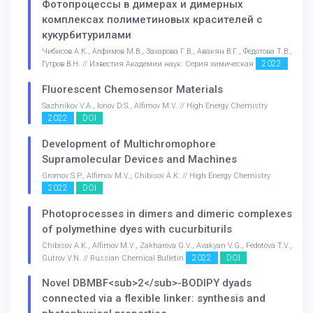
Фотопроцессы в димерах и димерных
комплексах полиметиновых красителей с
кукурбитурилами
Чибисов А.К., Алфимов М.В., Захарова Г.В., Авакян В.Г., Федотова Т.В.,
2022
Гутров В.Н. // Известия Академии наук. Серия химическая
Fluorescent Chemosensor Materials
Sazhnikov V.A., Ionov D.S., Alfimov M.V. // High Energy Chemistry
2022
DOI
Development of Multichromophore
Supramolecular Devices and Machines
Gromov S.P., Alfimov M.V., Chibisov A.K. // High Energy Chemistry
2022
DOI
Photoprocesses in dimers and dimeric complexes
of polymethine dyes with cucurbiturils
Chibisov A.K., Alfimov M.V., Zakharova G.V., Avakyan V.G., Fedotova T.V.,
2022
DOI
Gutrov V.N. // Russian Chemical Bulletin
Novel DBMBF<sub>2</sub>-BODIPY dyads
connected via a flexible linker: synthesis and