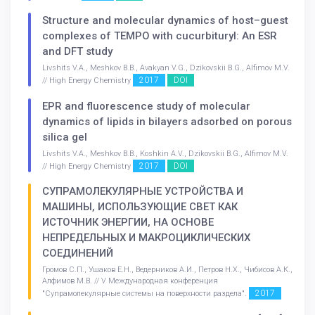
Structure and molecular dynamics of host–guest
complexes of TEMPO with cucurbituryl: An ESR
and DFT study
Livshits V.A., Meshkov B.B., Avakyan V.G., Dzikovskii B.G., Alfimov M.V.
2017
DOI
// High Energy Chemistry
EPR and fluorescence study of molecular
dynamics of lipids in bilayers adsorbed on porous
silica gel
Livshits V.A., Meshkov B.B., Koshkin A.V., Dzikovskii B.G., Alfimov M.V.
2017
DOI
// High Energy Chemistry
СУПРАМОЛЕКУЛЯРНЫЕ УСТРОЙСТВА И
МАШИНЫ, ИСПОЛЬЗУЮЩИЕ СВЕТ КАК
ИСТОЧНИК ЭНЕРГИИ, НА ОСНОВЕ
НЕПРЕДЕЛЬНЫХ И МАКРОЦИКЛИЧЕСКИХ
СОЕДИНЕНИЙ
Громов С.П., Ушаков Е.Н., Ведерников А.И., Петров Н.Х., Чибисов А.К.,
Алфимов М.В. // V Международная конференция
2017
"Супрамолекулярные системы на поверхности раздела".