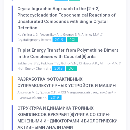
Crystallographic Approach to the [2 + 2]
Photocycloaddition Topochemical Reactions of
Unsaturated Compounds with Single Crystal
Retention
Kuz'mina L.G., Vedernikov A.I., Gromov S.P., Alfimov M.V. //
2019
DOI
Crystallography Reports
Triplet Energy Transfer from Polymethine Dimers
in the Complexes with Cucurbit[8]urils
Zakharova G.V., Fedotova T.V., Gutrov V.N., Chibisov A.K., Alfimov M.V. //
2019
DOI
High Energy Chemistry
РАЗРАБОТКА ФОТОАКТИВНЫХ
СУПРАМОЛЕКУЛЯРНЫХ УСТРОЙСТВ И МАШИН
Алфимов М.В., Громов С.П. // ХХI Менделеевский съезд по общей и
2019
прикладной химии.
СТРУКТУРА И ДИНАМИКА ТРОЙНЫХ
КОМПЛЕКСОВ КУКУРБИТ[8]УРИЛА СО СПИН-
МЕЧЕНЫМИ ИНДИКАТОРАМИ И БИОЛОГИЧЕСКИ
АКТИВНЫМИ АНАЛИТАМИ