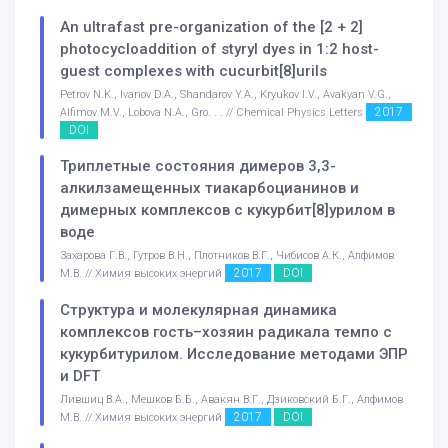
An ultrafast pre-organization of the [2 + 2]
photocycloaddition of styryl dyes in 1:2 host-
guest complexes with cucurbit[8]urils
Petrov N.K., Ivanov D.A., Shandarov Y.A., Kryukov I.V., Avakyan V.G.,
2017
Alfimov M.V., Lobova N.A., Gro. . . // Chemical Physics Letters
DOI
Триплетные состояния димеров 3,3-
алкилзамещенных тиакарбоцианинов и
димерных комплексов с кукурбит[8]урилом в
воде
Захарова Г.В., Гутров В.Н., Плотников В.Г., Чибисов А.К., Алфимов
2017
DOI
М.В. // Химия высоких энергий
Структура и молекулярная динамика
комплексов гость–хозяин радикала темпо с
кукурбитурилом. Исследование методами ЭПР
и DFT
Лившиц В.А., Мешков Б.Б., Авакян В.Г., Дзиковский Б.Г., Алфимов
2017
DOI
М.В. // Химия высоких энергий