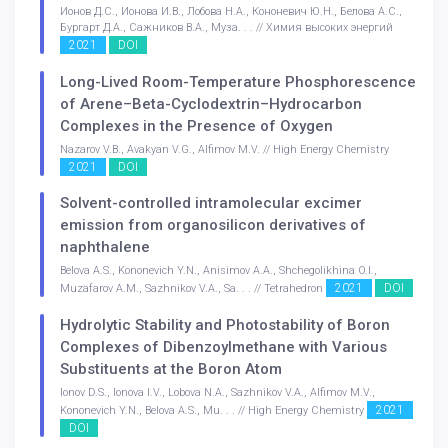
Ионов Д.С., Ионова И.В., Лобова Н.А., Кононевич Ю.Н., Белова А.С.,
Бургарт Д.А., Сажников В.А., Муза. . . // Химия высоких энергий
2021
DOI
Long-Lived Room-Temperature Phosphorescence
of Arene–Beta-Cyclodextrin–Hydrocarbon
Complexes in the Presence of Oxygen
Nazarov V.B., Avakyan V.G., Alfimov M.V. // High Energy Chemistry
2021
DOI
Solvent-controlled intramolecular excimer
emission from organosilicon derivatives of
naphthalene
Belova A.S., Kononevich Y.N., Anisimov A.A., Shchegolikhina O.I.,
2021
DOI
Muzafarov A.M., Sazhnikov V.A., Sa. . . // Tetrahedron
Hydrolytic Stability and Photostability of Boron
Complexes of Dibenzoylmethane with Various
Substituents at the Boron Atom
Ionov D.S., Ionova I.V., Lobova N.A., Sazhnikov V.A., Alfimov M.V.,
2021
Kononevich Y.N., Belova A.S., Mu. . . // High Energy Chemistry
DOI