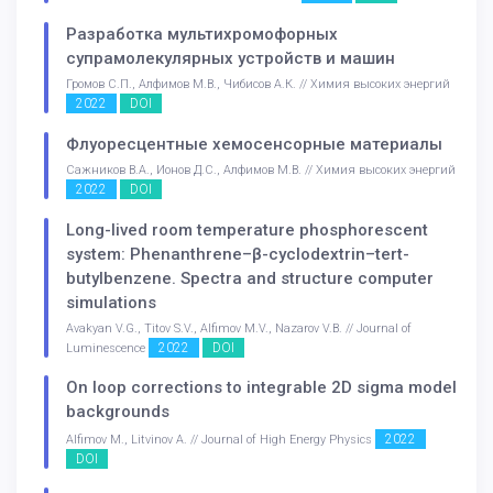
Разработка мультихромофорных
супрамолекулярных устройств и машин
Громов С.П., Алфимов М.В., Чибисов А.К. // Химия высоких энергий
2022
DOI
Флуоресцентные хемосенсорные материалы
Сажников В.А., Ионов Д.С., Алфимов М.В. // Химия высоких энергий
2022
DOI
Long-lived room temperature phosphorescent
system: Phenanthrene–β-cyclodextrin–tert-
butylbenzene. Spectra and structure computer
simulations
Avakyan V.G., Titov S.V., Alfimov M.V., Nazarov V.B. // Journal of
2022
DOI
Luminescence
On loop corrections to integrable 2D sigma model
backgrounds
2022
Alfimov M., Litvinov A. // Journal of High Energy Physics
DOI