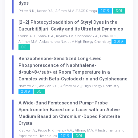
dyes
2019
DOI
Petrov N.K., Ivanov D.A., Alfimov M.V. // ACS Omega
[2+2] Photocycloaddition of Styryl Dyes in the
Cucurbit[8]uril Cavity and Its Ultrafast Dynamics
Svirida A.D., Ivanov D.A., Kryukov I.V., Shandarov Y.A., Petrov N.K.,
2019
Alfimov M.V., Aleksandrova N.A. . . // High Energy Chemistry
DOI
Benzophenone-Sensitized Long-Lived
Phosphorescence of Naphthalene-
d<sub>8</sub> at Room Temperature in a
Complex with Beta-Cyclodextrin and Cyclohexane
Nazarov V.B., Avakian V.G., Alfimov M.V. // High Energy Chemistry
2019
DOI
A Wide-Band Femtosecond Pump–Probe
Spectrometer Based on a Laser with an Active
Medium Based on Chromium-Doped Forsterite
Crystal
Kryukov I.V., Petrov N.K., Ivanov A.A., Alfimov M.V. // Instruments and
2019
DOI
Experimental Techniques