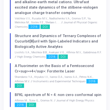
and alkaline-earth metal cations. Ultrafast
excited state dynamics of the stilbene-viologen
analogue charge transfer complex
Volchkov V.V., Rusalov M.V., Nadtochenko V.A., Gromov S.P., Ya.
Melnikov M., Gostev F.E., Shelaev I.. . . // Journal of Physical Organic
2018
DOI
Chemistry
Structure and Dynamics of Ternary Complexes of
Cucurbit[8]uril with Spin-Labeled Indicators and
Biologically Active Analytes
Livshits V.A., Meshkov B.B., Avakyan V.G., Alfimov M.V., Gabidinova R.F.
2018
DOI
// High Energy Chemistry
A Fluorimeter on the Basis of a Femtosecond
Cr<sup>+4</sup>: Forsterite Laser
Shandarov Y.A., Kryukov I.V., Ivanov D.A., Ivanov A.A., Petrov N.K.,
2018
Alfimov M.V. // Instruments and Experimental Techniques
DOI
BFKL spectrum of N = 4: non-zero conformal spin
Alfimov M., Sizov G., Gromov N. // Journal of High Energy Physics
2018
DOI