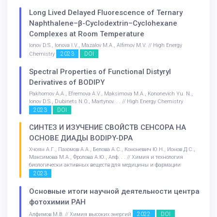
Long Lived Delayed Fluorescence of Ternary
Naphthalene–β-Cyclodextrin–Cyclohexane
Complexes at Room Temperature
Ionov D.S., Ionova I.V., Mazalov M.A., Alfimov M.V. // High Energy
2023
DOI
Chemistry
Spectral Properties of Functional Distyryl
Derivatives of BODIPY
Pakhomov A.A., Efremova A.V., Maksimova M.A., Kononevich Yu. N.,
Ionov D.S., Dubinets N.O., Martynov. . . // High Energy Chemistry
2023
DOI
СИНТЕЗ И ИЗУЧЕНИЕ СВОЙСТВ СЕНСОРА НА
ОСНОВЕ ДИАДЫ BODIPY-DPA
Хчоян А.Г., Пахомов А.А., Белова А.С., Кононевич Ю.Н., Ионов Д.С.,
Максимова М.А., Фролова А.Ю., Алф. . . // Химия и технология
биологически активных веществ для медицины и фармации
2023
Основные итоги научной деятельности центра
фотохимии РАН
2022
DOI
Алфимов М.В. // Химия высоких энергий