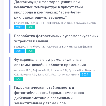
Долгоживущая фосфоресценция при
комнатной температуре в присутствии
кислорода в комплексах “арен–бета-
циклодекстрин–углеводород”
Назаров В.Б., Авакян В.Г., Алфимов М.В. // Химия высоких энергий
2021
DOI
Разработка фотоактивных супрамолекулярных
устройств и машин
Громов С.П., Чибисов А.К., Алфимов М.В. // Химическая физика
2021
DOI
Функциональные супрамолекулярные
системы: дизайн и области применения
Антипин И.С., Алфимов М.В., Арсланов В.В., Бурилов В.А., Вацадзе
2021
С.З., Волошин Я.З., Волчо К.П., Гор. . . // Успехи химии
DOI
Гидролитическая стабильность и
фотостабильность борных комплексов
дибензоилметана с различными
заместителями у атома бора