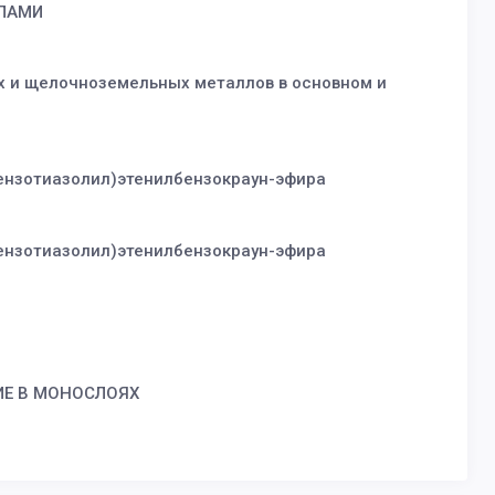
ИЛАМИ
 и щелочноземельных металлов в основном и
бензотиазолил)этенилбензокраун-эфира
бензотиазолил)этенилбензокраун-эфира
ИЕ В МОНОСЛОЯХ