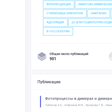
ФЛУОРЕСЦЕНЦИЯ
КВАНТОВО-ХИМИЧЕСКИ
СТИРИЛОВЫЕ КРАСИТЕЛИ
НАФТАЛИН
АДСОРБЦИЯ
[2+2]-ФОТОЦИКЛОПРИСОЕД
Β-CYCLODEXTRIN
Общее число публикаций
901
Публикации
Фотопроцессы в димерах и димерн
Чибисов А.К., Алфимов М.В., Захарова Г.В., Авакя