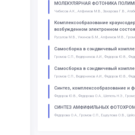
МОЛЕКУЛЯРНАЯ ФОТОНИКА ПОЛИМЕТ
Чибисов А.К., Алфимов М.В., Захарова Г.В., Атаб
Комплексообразование краунсодер
возбужденном электронном состо
Русалов М.В., Ужинов Б.М., Алфимов М.В., Гром
Самосборка в сэндвичевый компле
Громов С.П., Ведерников А.И., Федоров Ю.В., Федо
Самосборка в сэндвичевый компле
Громов С.П., Ведерников А.И., Федоров Ю.В., Федо
Синтез, комплексообразование и ф
Федоров Ю.В., Федорова О.А., Шепель Н.Э., Громо
СИНТЕЗ АМФИФИЛЬНЫХ ФОТОХРОМН
Федорова О.А., Громов С.П., Ещеулова О.В., Цейсc