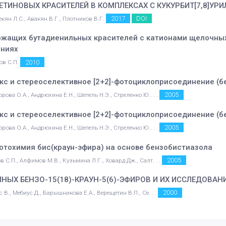
ИНОВЫХ КРАСИТЕЛЕЙ В КОМПЛЕКСАХ С КУКУРБИТ[7,8]УР
2017
DOI
екян Л.С., Авакян В.Г., Плотников В.Г.
жащих бутадиенильных красителей с катионами щелочных
яниях
2010
ов С.П.
кс и стереоселективное [2+2]-фотоциклоприсоединение (
2005
рова О.А., Андрюхина Е.Н., Шепель Н.Э., Стреленко Ю.. . .
кс и стереоселективное [2+2]-фотоциклоприсоединение (
2005
рова О.А., Андрюхина Е.Н., Шепель Н.Э., Стреленко Ю.. . .
отохимия бис(краун-эфира) на основе бензобистиазола
2005
в С.П., Алфимов М.В., Кузьмина Л.Г., Ховард Дж., Салт. . .
ЫХ БЕНЗО-15(18)-КРАУН-5(6)-ЭФИРОВ И ИХ ИССЛЕДОВАН
2000
 В., Мебиус Д., Барышникова Е.А., Верещетин В.П., Се. . .