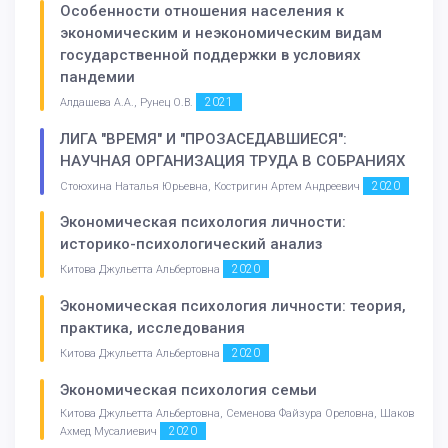
Особенности отношения населения к
экономическим и неэкономическим видам
государственной поддержки в условиях
пандемии
2021
Алдашева А.А., Рунец О.В.
ЛИГА "ВРЕМЯ" И "ПРОЗАСЕДАВШИЕСЯ":
НАУЧНАЯ ОРГАНИЗАЦИЯ ТРУДА В СОБРАНИЯХ
2020
Стоюхина Наталья Юрьевна, Костригин Артем Андреевич
Экономическая психология личности:
историко-психологический анализ
2020
Китова Джульетта Альбертовна
Экономическая психология личности: теория,
практика, исследования
2020
Китова Джульетта Альбертовна
Экономическая психология семьи
Китова Джульетта Альбертовна, Семенова Файзура Ореловна, Шаков
2020
Ахмед Мусалиевич