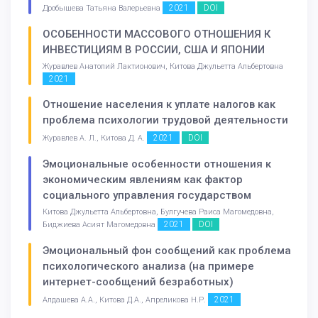
2021
DOI
Дробышева Татьяна Валерьевна
ОСОБЕННОСТИ МАССОВОГО ОТНОШЕНИЯ К
ИНВЕСТИЦИЯМ В РОССИИ, США И ЯПОНИИ
Журавлев Анатолий Лактионович, Китова Джульетта Альбертовна
2021
Отношение населения к уплате налогов как
проблема психологии трудовой деятельности
2021
DOI
Журавлев А. Л., Китова Д. А.
Эмоциональные особенности отношения к
экономическим явлениям как фактор
социального управления государством
Китова Джульетта Альбертовна, Булгучева Раиса Магомедовна,
2021
DOI
Биджиева Асият Магомедовна
Эмоциональный фон сообщений как проблема
психологического анализа (на примере
интернет-сообщений безработных)
2021
Алдашева А.А., Китова Д.А., Апреликова Н.Р.