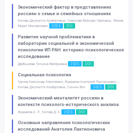
Экономический фактор в представлениях
россиян о семье и семейных отношениях
Китова Джульетта Альбертовна, Семенова Файзура Ореловна, Эбзеев
2023
DOI
Мурат Магометович
Развитие научной проблематики в
лаборатории социальной и экономической
психологии ИП РАН: историко-психологическое
исследование
2023
DOI
Дробышева Татьяна Валерьевна
Социальная психология
Грачев Александр Алексеевич, Журавлев Анатолий Лактионович,
2023
DOI
Китова Джульетта Альбертовна, Соснин Вяч. . .
Экономический менталитет россиян в
контексте психолого-исторического анализа
2023
DOI
Журавлев А. Л., Китова Д. А.
Основные направления психологических
исследований Анатолия Лактионовича