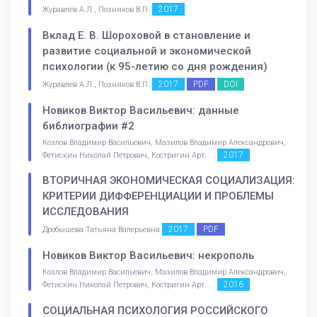
2017
Журавлёв А.Л., Позняков В.П.
Вклад Е. В. Шороховой в становление и
развитие социальной и экономической
психологии (к 95-летию со дня рождения)
2017
PDF
DOI
Журавлев А.Л., Позняков В.П.
Новиков Виктор Васильевич: данные
библиографии #2
Козлов Владимир Васильевич, Мазилов Владимир Александрович,
2017
Фетискин Николай Петрович, Костригин Арт. . .
ВТОРИЧНАЯ ЭКОНОМИЧЕСКАЯ СОЦИАЛИЗАЦИЯ:
КРИТЕРИИ ДИФФЕРЕНЦИАЦИИ И ПРОБЛЕМЫ
ИССЛЕДОВАНИЯ
2017
PDF
Дробышева Татьяна Валерьевна
Новиков Виктор Васильевич: некрополь
Козлов Владимир Васильевич, Мазилов Владимир Александрович,
2016
Фетискин Николай Петрович, Костригин Арт. . .
СОЦИАЛЬНАЯ ПСИХОЛОГИЯ РОССИЙСКОГО