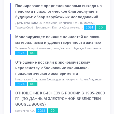
Планирование предпенсионерами выхода на
пенсию и психологическое благополучие в
будущем: обзор зарубежных исследований
Дробышева Татьяна Валерьевна, Ларионов Иван Викторович,
2024
DOI
Тарасов Семён Васильевич, Книголюбова Алекса. . .
Модерирующее влияние ценностей на связь
материализма и удовлетворенности жизнью
Хащенко Валерий Александрович, Хащенко Надежда Николаевна
2024
DOI
Отношение россиян к экономическому
неравенству: обоснование экономико-
психологического эксперимента
Никольская Анастасия Всеволодовна, Костригин Артем Андреевич
2024
DOI
ОТНОШЕНИЕ К БИЗНЕСУ В РОССИИ В 1985-2000
ГГ. (ПО ДАННЫМ ЭЛЕКТРОННОЙ БИБЛИОТЕКИ
GOOGLE BOOKS)
2023
DOI
Костригин А.А.