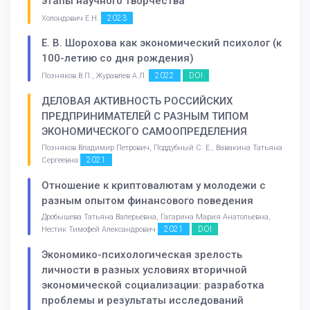
этапы научного творчества
2023
Холондович Е.Н.
Е. В. Шорохова как экономический психолог (к
100-летию со дня рождения)
2022
DOI
Позняков В.П., Журавлев А.Л.
ДЕЛОВАЯ АКТИВНОСТЬ РОССИЙСКИХ
ПРЕДПРИНИМАТЕЛЕЙ С РАЗНЫМ ТИПОМ
ЭКОНОМИЧЕСКОГО САМООПРЕДЕЛЕНИЯ
Позняков Владимир Петрович, Поддубный С. Е., Вавакина Татьяна
2021
Сергеевна
Отношение к криптовалютам у молодежи с
разным опытом финансового поведения
Дробышева Татьяна Валерьевна, Гагарина Мария Анатольевна,
2021
DOI
Нестик Тимофей Александрович
Экономико-психологическая зрелость
личности в разных условиях вторичной
экономической социализации: разработка
проблемы и результаты исследований