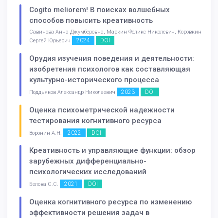
Cogito meliorem! В поисках волшебных
способов повысить креативность
Савинова Анна Джумберовна, Маркин Феликс Николевич, Коровкин
2024
DOI
Сергей Юрьевич
Орудия изучения поведения и деятельности:
изобретения психологов как составляющая
культурно-исторического процесса
2023
DOI
Поддьяков Александр Николаевич
Оценка психометрической надежности
тестирования когнитивного ресурса
2022
DOI
Воронин А.Н.
Креативность и управляющие функции: обзор
зарубежных дифференциально-
психологических исследований
2021
DOI
Белова С.С.
Оценка когнитивного ресурса по изменению
эффективности решения задач в