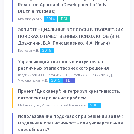
Resource Approach (Development of V. N.
Druzhinin's Ideas)
2016
DOI
Kholodnaya M.A.
ЭКЗИСТЕНЦИАЛЬНЫЕ ВОПРОСЫ В ТВОРЧЕСКИХ
ПОИСКАХ ОТЕЧЕСТВЕННЫХ ПСИХОЛОГОВ (В.Н.
Дружинин, В.А. Пономаренко, И.А. Ильин)
2016
Борисова Н.В.
Управляющий контроль и интуиция на
различных этапах творческого решения
Владимиров И.Ю., Коровкин С.Ю., Лебедь А.А., Савинова А.Д.,
2016
PDF
Чистопольская А.В.
Проект "Дискавер": интегрируя креативность,
интеллект и решение проблем
2015
Мейкер К. Дж., Ушаков Дмитрий Викторович
Использование подсказок при решении задач:
модальная специфичность или универсальная
способность?