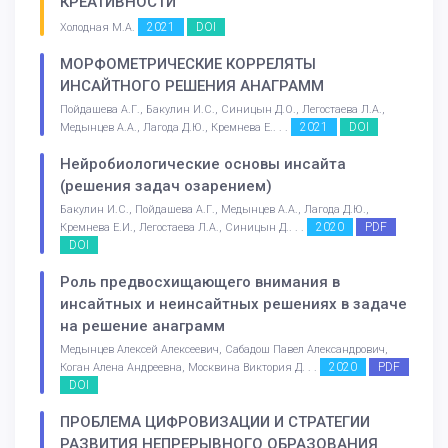
КРЕАТИВНОСТИ
2021
DOI
Холодная М.А.
МОРФОМЕТРИЧЕСКИЕ КОРРЕЛЯТЫ
ИНСАЙТНОГО РЕШЕНИЯ АНАГРАММ
Пойдашева А.Г., Бакулин И.С., Синицын Д.О., Легостаева Л.А.,
2021
DOI
Медынцев А.А., Лагода Д.Ю., Кремнева Е.. . .
Нейробиологические основы инсайта
(решения задач озарением)
Бакулин И.С., Пойдашева А.Г., Медынцев А.А., Лагода Д.Ю.,
2020
PDF
Кремнева Е.И., Легостаева Л.А., Синицын Д.. . .
DOI
Роль предвосхищающего внимания в
инсайтных и неинсайтных решениях в задаче
на решение анаграмм
Медынцев Алексей Алексеевич, Сабадош Павел Александрович,
2020
PDF
Коган Алена Андреевна, Москвина Виктория Д. . .
DOI
ПРОБЛЕМА ЦИФРОВИЗАЦИИ И СТРАТЕГИИ
РАЗВИТИЯ НЕПРЕРЫВНОГО ОБРАЗОВАНИЯ