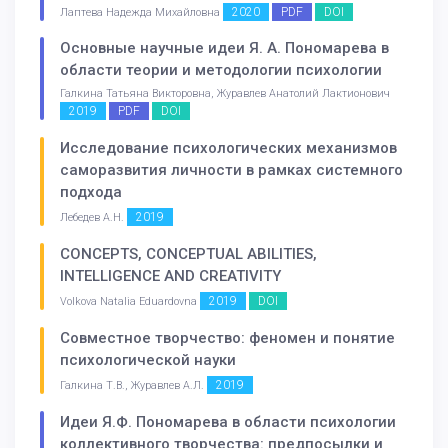
2020
PDF
DOI
Лаптева Надежда Михайловна
Основные научные идеи Я. А. Пономарева в
области теории и методологии психологии
Галкина Татьяна Викторовна, Журавлев Анатолий Лактионович
2019
PDF
DOI
Исследование психологических механизмов
саморазвития личности в рамках системного
подхода
2019
Лебедев А.Н.
CONCEPTS, CONCEPTUAL ABILITIES,
INTELLIGENCE AND CREATIVITY
2019
DOI
Volkova Natalia Eduardovna
Совместное творчество: феномен и понятие
психологической науки
2019
Галкина Т.В., Журавлев А.Л.
Идеи Я.Ф. Пономарева в области психологии
коллективного творчества: предпосылки и