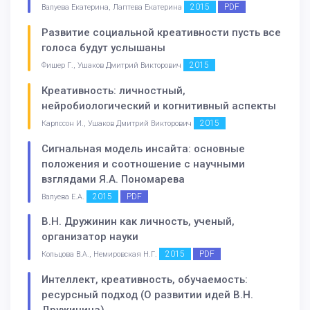
2015
PDF
Валуева Екатерина, Лаптева Екатерина
Развитие социальной креативности пусть все
голоса будут услышаны
2015
Фишер Г., Ушаков Дмитрий Викторович
Креативность: личностный,
нейробиологический и когнитивный аспекты
2015
Карлссон И., Ушаков Дмитрий Викторович
Сигнальная модель инсайта: основные
положения и соотношение с научными
взглядами Я.А. Пономарева
2015
PDF
Валуева Е.А.
В.Н. Дружинин как личность, ученый,
организатор науки
2015
PDF
Кольцова В.А., Немировская Н.Г.
Интеллект, креативность, обучаемость:
ресурсный подход (О развитии идей В.Н.