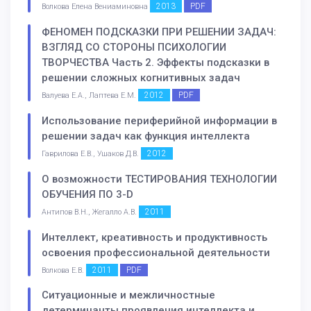
2013
PDF
Волкова Елена Вениаминовна
ФЕНОМЕН ПОДСКАЗКИ ПРИ РЕШЕНИИ ЗАДАЧ:
ВЗГЛЯД СО СТОРОНЫ ПСИХОЛОГИИ
ТВОРЧЕСТВА Часть 2. Эффекты подсказки в
решении сложных когнитивных задач
2012
PDF
Валуева Е.А., Лаптева Е.М.
Использование периферийной информации в
решении задач как функция интеллекта
2012
Гаврилова Е.В., Ушаков Д.В.
О возможности ТЕСТИРОВАНИЯ ТЕХНОЛОГИИ
ОБУЧЕНИЯ ПО 3-D
2011
Антипов В.Н., Жегалло А.В.
Интеллект, креативность и продуктивность
освоения профессиональной деятельности
2011
PDF
Волкова Е.В.
Ситуационные и межличностные
детерминанты проявления интеллекта и