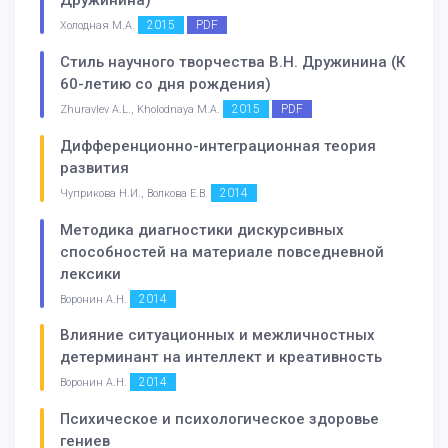
Дружинина)
2015
PDF
Холодная М.А.
Стиль научного творчества В.Н. Дружинина (К
60-летию со дня рождения)
2015
PDF
Zhuravlev A.L., Kholodnaya M.A.
Дифференционно-интеграционная теория
развития
2014
Чуприкова Н.И., Волкова Е.В.
Методика диагностики дискурсивных
способностей на материале повседневной
лексики
2014
Воронин А.Н.
Влияние ситуационных и межличностных
детерминант на интеллект и креативность
2014
Воронин А.Н.
Психическое и психологическое здоровье
гениев