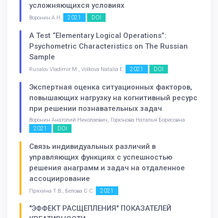
усложняющихся условиях
2021
DOI
Воронин А.Н.
A Test “Elementary Logical Operations”:
Psychometric Characteristics on The Russian
Sample
2021
DOI
Rusalov Vladimir M., Volkova Natalia E.
Экспертная оценка ситуационных факторов,
повышающих нагрузку на когнитивный ресурс
при решении познавательных задач
Воронин Анатолий Николаевич, Горюнова Наталья Борисовна
2021
DOI
Связь индивидуальных различий в
управляющих функциях с успешностью
решения анаграмм и задач на отдаленное
ассоциирование
2021
Пряхина Т.В., Белова С.С.
"ЭФФЕКТ РАСЩЕПЛЕНИЯ" ПОКАЗАТЕЛЕЙ