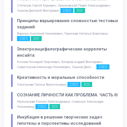
Степанов Сергей Юрьевич, Оржековский Павел Александрович,
2020
DOI
Ушаков Дмитрий Викторович
Принципы варьирования сложностью тестовых
заданий
Воронин Анатолий Николаевич, Горюнова Наталья Борисовна
2020
DOI
Электроэнцефалографические корреляты
инсайта
Князев Геннадий Георгиевич, Бочаров Андрей Викторович,
2020
Савостьянов Александр Николаевич, Ушаков Дмит. . .
Креативность и моральные способности
2020
DOI
Ожиганова Галина Валентиновна
СОЗНАНИЕ ЛИЧНОСТИ КАК ПРОБЛЕМА. ЧАСТЬ III
Абульханова Ксения Александровна, Славская Александра
2020
DOI
Николаевна
Инкубация в решении творческих задач:
гипотезы и перспективы исследований