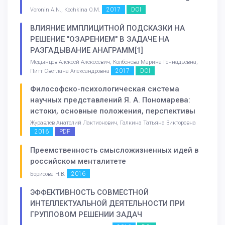
2017
DOI
Voronin A.N., Kochkina O.M.
ВЛИЯНИЕ ИМПЛИЦИТНОЙ ПОДСКАЗКИ НА
РЕШЕНИЕ "ОЗАРЕНИЕМ" В ЗАДАЧЕ НА
РАЗГАДЫВАНИЕ АНАГРАММ[1]
Медынцев Алексей Алексеевич, Колбенева Марина Геннадьевна,
2017
DOI
Питт Светлана Александровна
Философско-психологическая система
научных представлений Я. А. Пономарева:
истоки, основные положения, перспективы
Журавлев Анатолий Лактионович, Галкина Татьяна Викторовна
2016
PDF
Преемственность смысложизненных идей в
российском менталитете
2016
Борисова Н.В.
ЭФФЕКТИВНОСТЬ СОВМЕСТНОЙ
ИНТЕЛЛЕКТУАЛЬНОЙ ДЕЯТЕЛЬНОСТИ ПРИ
ГРУППОВОМ РЕШЕНИИ ЗАДАЧ