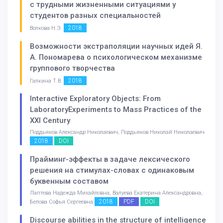
с трудными жизненными ситуациями у
студентов разных специальностей
2018
Волкова Н.Э.
Возможности экстраполяции научных идей Я.
А. Пономарева о психологическом механизме
группового творчества
2018
Галкина Т.В.
Interactive Exploratory Objects: From
LaboratoryExperiments to Mass Practices of the
XXI Century
Поддьяков Александр Николаевич, Поддьяков Николай Николаевич
2018
DOI
Прайминг-эффекты в задаче лексического
решения на стимулах-словах с одинаковым
буквенным составом
Лаптева Надежда Михайловна, Валуева Екатерина Александровна,
2018
PDF
DOI
Белова Софья Сергеевна
Discourse abilities in the structure of intelligence