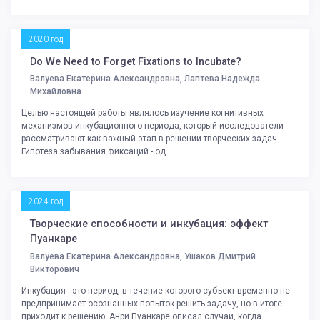
2020 год
Do We Need to Forget Fixations to Incubate?
Валуева Екатерина Александровна, Лаптева Надежда
Михайловна
Целью настоящей работы являлось изучение когнитивных
механизмов инкубационного периода, который исследователи
рассматривают как важный этап в решении творческих задач.
Гипотеза забывания фиксаций - од...
2024 год
Творческие способности и инкубация: эффект
Пуанкаре
Валуева Екатерина Александровна, Ушаков Дмитрий
Викторович
Инкубация - это период, в течение которого субъект временно не
предпринимает осознанных попыток решить задачу, но в итоге
приходит к решению. Анри Пуанкаре описал случаи, когда