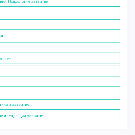
ния. Психология развития
ки
логии.
ика и развитие.
е и тенденции развития.