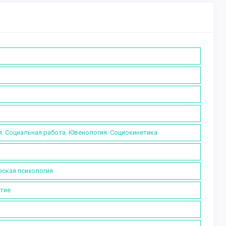
я. Социальная работа. Ювенология. Социокинетика
еская психология
итие