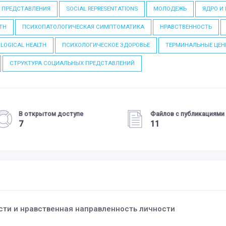
 ПРЕДСТАВЛЕНИЯ
SOCIAL REPRESENTATIONS
МОЛОДЕЖЬ
ЯДРО И
TH
ПСИХОПАТОЛОГИЧЕСКАЯ СИМПТОМАТИКА
НРАВСТВЕННОСТЬ
LOGICAL HEALTH
ПСИХОЛОГИЧЕСКОЕ ЗДОРОВЬЕ
ТЕРМИНАЛЬНЫЕ ЦЕН
СТРУКТУРА СОЦИАЛЬНЫХ ПРЕДСТАВЛЕНИЙ
В открытом доступе
Файлов с публикациями
7
11
сти и нравственная направленность личности