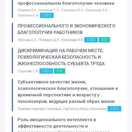
профессиональном благополучии человека
Хлевная Е.А., Киселева Т.С., Сергиенко Е.А., Никитина А.А.,
2020
Осипенко Е.И.
ПРОФЕССИОНАЛЬНОГО И ЭКОНОМИЧЕСКОГО
БЛАГОПОЛУЧИЯ РАБОТНИКОВ
2020
DOI
Обознов А.А., Петрович Д.Л., Кожанова И.В.
ДИСКРИМИНАЦИЯ НА РАБОЧЕМ МЕСТЕ,
ПСИХОЛОГИЧЕСКАЯ БЕЗОПАСНОСТЬ И
ЖИЗНЕСПОСОБНОСТЬ СУБЪЕКТА ТРУДА
2020
DOI
Гуцыкова С.В.
Субъективное качество жизни,
психологическое благополучие, отношение к
временной перспективе и возрасту у
пенсионеров, ведущих разный образ жизни
2020
Павлова Надежда Сергеевна, Сергиенко Елена Алексеевна
Роль эмоционального интеллекта в
эффективности деятельности и