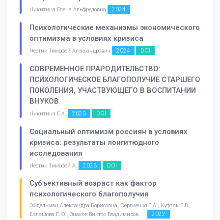
2024
Никитина Елена Альфредовна
Психологические механизмы экономического
оптимизма в условиях кризиса
2024
DOI
Нестик Тимофей Александрович
СОВРЕМЕННОЕ ПРАРОДИТЕЛЬСТВО:
ПСИХОЛОГИЧЕСКОЕ БЛАГОПОЛУЧИЕ СТАРШЕГО
ПОКОЛЕНИЯ, УЧАСТВУЮЩЕГО В ВОСПИТАНИИ
ВНУКОВ
2023
DOI
Никитина Е.А.
Социальный оптимизм россиян в условиях
кризиса: результаты лонгитюдного
исследования
2023
DOI
Нестик Тимофей А.
Субъективный возраст как фактор
психологического благополучия
Эйдельман Александра Борисовна, Сергиенко Е.А., Куфтяк Е.В.,
2022
Балашова Е.Ю., Знаков Виктор Владимиров. . .