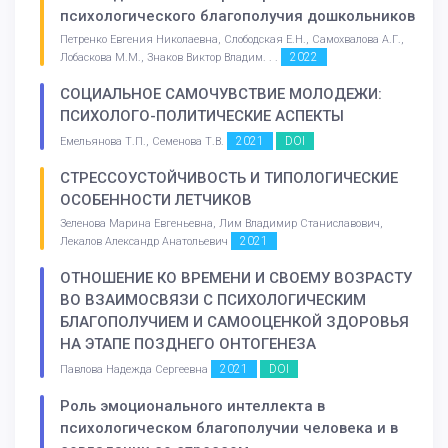
психологического благополучия дошкольников
Петренко Евгения Николаевна, Слободская Е.Н., Самохвалова А.Г.,
2022
Лобаскова М.М., Знаков Виктор Владим. . .
СОЦИАЛЬНОЕ САМОЧУВСТВИЕ МОЛОДЕЖИ:
ПСИХОЛОГО-ПОЛИТИЧЕСКИЕ АСПЕКТЫ
2021
DOI
Емельянова Т.П., Семенова Т.В.
СТРЕССОУСТОЙЧИВОСТЬ И ТИПОЛОГИЧЕСКИЕ
ОСОБЕННОСТИ ЛЕТЧИКОВ
Зеленова Марина Евгеньевна, Лим Владимир Станиславович,
2021
Лекалов Александр Анатольевич
ОТНОШЕНИЕ КО ВРЕМЕНИ И СВОЕМУ ВОЗРАСТУ
ВО ВЗАИМОСВЯЗИ С ПСИХОЛОГИЧЕСКИМ
БЛАГОПОЛУЧИЕМ И САМООЦЕНКОЙ ЗДОРОВЬЯ
НА ЭТАПЕ ПОЗДНЕГО ОНТОГЕНЕЗА
2021
DOI
Павлова Надежда Сергеевна
Роль эмоционального интеллекта в
психологическом благополучии человека и в