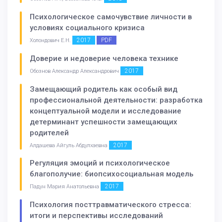
Психологическое самочувствие личности в
условиях социального кризиса
2017
PDF
Холондович Е.Н.
Доверие и недоверие человека технике
2017
Обознов Александр Александрович
Замещающий родитель как особый вид
профессиональной деятельности: разработка
концептуальной модели и исследование
детерминант успешности замещающих
родителей
2017
Алдашева Айгуль Абдулхаевна
Регуляция эмоций и психологическое
благополучие: биопсихосоциальная модель
2017
Падун Мария Анатольевна
Психология посттравматического стресса:
итоги и перспективы исследований