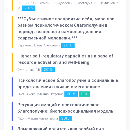
Ри Шин Хян, Яссман Л.В., Сухарев А.В., Яремчук С.В., Шамионов Р.
2016
М.
***Субъективное восприятие себя, мира при
разном психологическом благополучии в
период жизненного самоопределения
современной молодежи.***
2016
Сергиенко Елена Алексеевна
Higher self-regulatory capacities as a base of
resource activation and well-being
2015
Ожиганова Г.В.
Психологическое благополучие и социальные
представления о жизни в мегаполисе
2015
DOI
Емельянова Татьяна Петровна
Регуляция эмоций и психологическое
благополучие: биопсихосоциальная модель
2015
Падун Мария Анатольевна
Замещающий родитель как особый вид