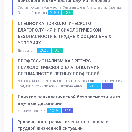
психологическом благополучии человека
Сергиенко Елена Алексеевна, Хлевная Елена Анатольевна, Киселёва
2020
DOI
Татьяна Сергеевна
СПЕЦИФИКА ПСИХОЛОГИЧЕСКОГО
БЛАГОПОЛУЧИЯ И ПСИХОЛОГИЧЕСКОЙ
БЕЗОПАСНОСТИ В ТРУДНЫХ СОЦИАЛЬНЫХ
УСЛОВИЯХ
2020
DOI
Дымова Е.Н.
ПРОФЕССИОНАЛИЗМ КАК РЕСУРС
ПСИХОЛОГИЧЕСКОГО БЛАГОПОЛУЧИЯ
СПЕЦИАЛИСТОВ ЛЕТНЫХ ПРОФЕССИЙ
Зеленова Марина Евгеньевна, Лекалов Александр Анатольевич, Лим
2019
PDF
Владимир Станиславович, Тихонова Анна. . .
Понятие психологической безопасности и его
научные дефиниции
2019
PDF
Харламенкова Н.Е.
Уровень посттравматического стресса в
трудной жизненной ситуации