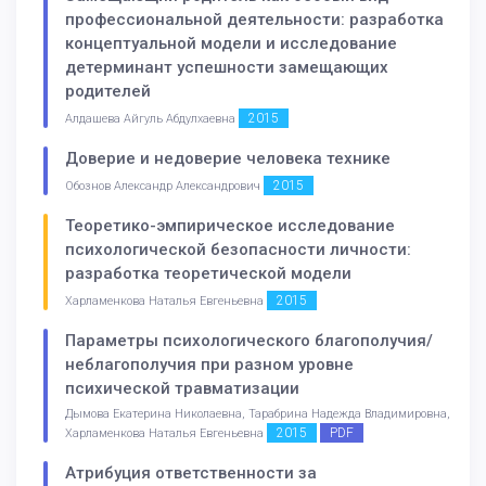
профессиональной деятельности: разработка
концептуальной модели и исследование
детерминант успешности замещающих
родителей
2015
Алдашева Айгуль Абдулхаевна
Доверие и недоверие человека технике
2015
Обознов Александр Александрович
Теоретико-эмпирическое исследование
психологической безопасности личности:
разработка теоретической модели
2015
Харламенкова Наталья Евгеньевна
Параметры психологического благополучия/
неблагополучия при разном уровне
психической травматизации
Дымова Екатерина Николаевна, Тарабрина Надежда Владимировна,
2015
PDF
Харламенкова Наталья Евгеньевна
Атрибуция ответственности за