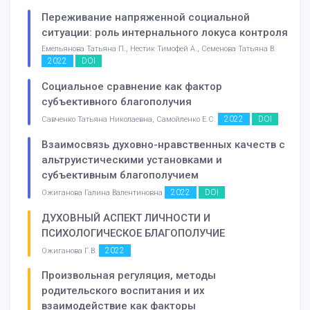
Переживание напряженной социальной
ситуации: роль интернального локуса контроля
Емельянова Татьяна П., Нестик Тимофей А., Семенова Татьяна В.
2022
DOI
Социальное сравнение как фактор
субъективного благополучия
2022
DOI
Савченко Татьяна Николаевна, Самойленко Е.С.
Взаимосвязь духовно-нравственных качеств с
альтруистическими установками и
субъективным благополучием
2022
DOI
Ожиганова Галина Валентиновна
ДУХОВНЫЙ АСПЕКТ ЛИЧНОСТИ И
ПСИХОЛОГИЧЕСКОЕ БЛАГОПОЛУЧИЕ
2022
Ожиганова Г.В.
Произвольная регуляция, методы
родительского воспитания и их
взаимодействие как факторы