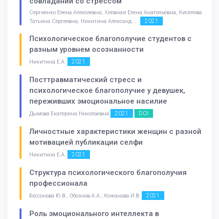
совладании со стрессом
Сергиенко Елена Алексеевна, Хлевная Елена Анатольевна, Киселева
2021
Татьяна Сергеевна, Никитина Александ. . .
Психологическое благополучие студентов с
разным уровнем осознанности
2021
Никитина Е.А.
Посттравматический стресс и
психологическое благополучие у девушек,
переживших эмоциональное насилие
2021
DOI
Дымова Екатерина Николаевна
Личностные характеристики женщин с разной
мотивацией публикации селфи
2021
Никитина Е.А.
Структура психологического благополучия
профессионала
2021
Бессонова Ю.В., Обознов А.А., Кожанова И.В.
Роль эмоционального интеллекта в