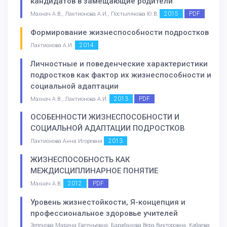
кандидатов в замещающие родители
2015
PDF
Махнач А.В., Лактионова А.И., Постылякова Ю.В.
Формирование жизнеспособности подростков
2014
Лактионова А.И.
Личностные и поведенческие характеристики
подростков как фактор их жизнеспособности и
социальной адаптации
2013
PDF
Махнач А.В., Лактионова А.И.
ОСОБЕННОСТИ ЖИЗНЕСПОСОБНОСТИ И
СОЦИАЛЬНОЙ АДАПТАЦИИ ПОДРОСТКОВ
2013
Лактионова Анна Игоревна
ЖИЗНЕСПОСОБНОСТЬ КАК
МЕЖДИСЦИПЛИНАРНОЕ ПОНЯТИЕ
2012
PDF
Махнач А.В.
Уровень жизнестойкости, Я-концепция и
профессиональное здоровье учителей
Зеленова Марина Евгеньевна, Барабанова Вера Викторовна, Кабаева