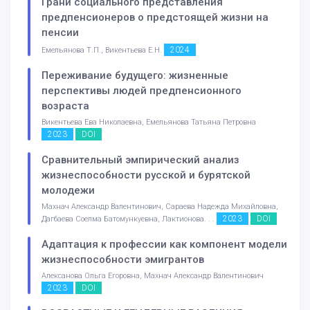
Грани социального представления
предпенсионеров о предстоящей жизни на
пенсии
2024
Емельянова Т.П., Викентьева Е.Н.
Переживание будущего: жизненные
перспективы людей предпенсионного
возраста
Викентьева Ева Николаевна, Емельянова Татьяна Петровна
2023
DOI
Сравнительный эмпирический анализ
жизнеспособности русской и бурятской
молодежи
Махнач Александр Валентинович, Сараева Надежда Михайловна,
2023
DOI
Дагбаева Соелма Батомункуевна, Лактионова. . .
Адаптация к профессии как компонент модели
жизнеспособности эмигрантов
Алексанова Ольга Егоровна, Махнач Александр Валентинович
2023
DOI