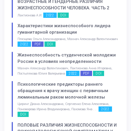
ВОЗРАСТНЫЕ И ГЕНДЕРНЫЕ РАЗЛИЧИЯ
ЖИЗНЕСПОСОБНОСТИ ЧЕЛОВЕКА. ЧАСТЬ 2
2022
DOI
Лактионова А.И.
Характеристики жизнеспособного лидера
гуманитарной организации
Плющева Ольга Александровна, Махнач Александр Валентинович
2022
PDF
DOI
Жизнеспособность студенческой молодежи
России в условиях неопределенности
Махнач Александр Валентинович, Лактионова Анна Игоревна,
2022
PDF
DOI
Постылякова Юлия Валерьевна
Психологические предикторы раннего
обращения к врачу женщин с первичным
люминальным раком молочной железы
Циринг Диана Александровна, Сергиенко Елена Алексеевна,
2022
Пономарева Ирина Владимировна, Пахомова Яна . . .
DOI
ПОЛОВЫЕ РАЗЛИЧИЯ ЖИЗНЕСПОСОБНОСТИ И