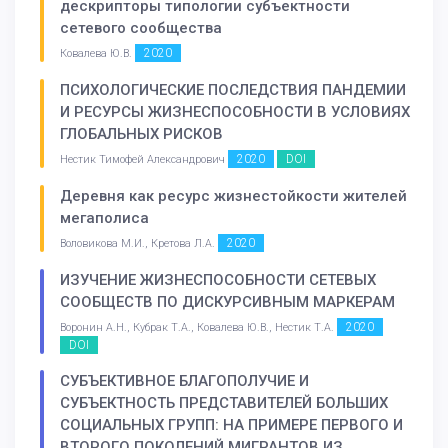
дескрипторы типологии субъектности
сетевого сообщества
2020
Ковалева Ю.В.
ПСИХОЛОГИЧЕСКИЕ ПОСЛЕДСТВИЯ ПАНДЕМИИ
И РЕСУРСЫ ЖИЗНЕСПОСОБНОСТИ В УСЛОВИЯХ
ГЛОБАЛЬНЫХ РИСКОВ
2020
DOI
Нестик Тимофей Александрович
Деревня как ресурс жизнестойкости жителей
мегаполиса
2020
Воловикова М.И., Кретова Л.А.
ИЗУЧЕНИЕ ЖИЗНЕСПОСОБНОСТИ СЕТЕВЫХ
СООБЩЕСТВ ПО ДИСКУРСИВНЫМ МАРКЕРАМ
2020
Воронин А.Н., Кубрак Т.А., Ковалева Ю.В., Нестик Т.А.
DOI
СУБЪЕКТИВНОЕ БЛАГОПОЛУЧИЕ И
СУБЪЕКТНОСТЬ ПРЕДСТАВИТЕЛЕЙ БОЛЬШИХ
СОЦИАЛЬНЫХ ГРУПП: НА ПРИМЕРЕ ПЕРВОГО И
ВТОРОГО ПОКОЛЕНИЙ МИГРАНТОВ ИЗ