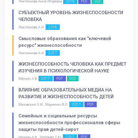
2018
PDF
DOI
Лактионова Анна Игоревна
СУБЪЕКТНЫЙ УРОВЕНЬ ЖИЗНЕСПОСОБНОСТИ
ЧЕЛОВЕКА
2018
Лактионова А.И.
Смысловые образования как "ключевой
ресурс" жизнеспособности
2017
Лактионова А.И.
ЖИЗНЕСПОСОБНОСТЬ ЧЕЛОВЕКА КАК ПРЕДМЕТ
ИЗУЧЕНИЯ В ПСИХОЛОГИЧЕСКОЙ НАУКЕ
2017
PDF
DOI
Махнач А.В.
ВЛИЯНИЕ ОБРАЗОВАТЕЛЬНЫХ МЕДИА НА
РАЗВИТИЕ И ЖИЗНЕСПОСОБНОСТЬ ДЕТЕЙ
2017
PDF
Маховская О.И., Марченко Ф.О.
Семейные и социальные ресурсы
жизнеспособности профессионалов сферы
защиты прав детей-сирот
2017
PDF
Махнач А.В., Лотарева Т.Ю.