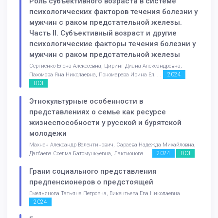
Роль субъективного возраста в системе
психологических факторов течения болезни у
мужчин с раком предстательной железы.
Часть II. Субъективный возраст и другие
психологические факторы течения болезни у
мужчин с раком предстательной железы
Сергиенко Елена Алексеевна, Циринг Диана Александровна,
2024
Пахомова Яна Николаевна, Пономарева Ирина Вл. . .
DOI
Этнокультурные особенности в
представлениях о семье как ресурсе
жизнеспособности у русской и бурятской
молодежи
Махнач Александр Валентинович, Сараева Надежда Михайловна,
2024
DOI
Дагбаева Соелма Батомункуевна, Лактионова. . .
Грани социального представления
предпенсионеров о предстоящей
Емельянова Татьяна Петровна, Викентьева Ева Николаевна
2024