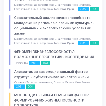
Махнач Александр Валентинович, Лактионова Анна Игоревна,
2022
DOI
Постылякова Юлия Валерьевна, Горьковая Ирин. . .
Сравнительный анализ жизнеспособности
молодежи из регионов с разными культурно-
социальными и экологическими условиями
жизни
Махнач Александр Валентинович, Лактионова Анна Игоревна,
2021
DOI
Постылякова Юлия Валерьевна, Горьковая Ирин. . .
ФЕНОМЕН "ЖИЗНЕСПОСОБНОСТЬ":
ВОЗМОЖНЫЕ ПЕРСПЕКТИВЫ ИССЛЕДОВАНИЯ
2021
DOI
Толочек В.А.
Алекситимия как эмоциональный фактор
структуры субъективного качества жизни
Савченко Татьяна Николаевна, Головина Галина Михайловна
2021
DOI
МОНОРОДИТЕЛЬСКАЯ СЕМЬЯ КАК ФАКТОР
ФОРМИРОВАНИЯ ЖИЗНЕСПОСОБНОСТИ
ПОДРОСТКОВ