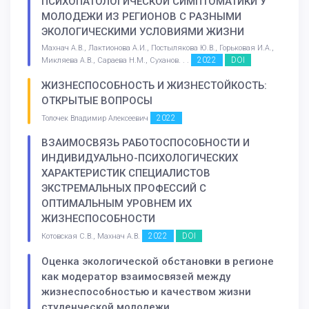
ПСИХОПАТОЛОГИЧЕСКОЙ СИМПТОМАТИКИ У
МОЛОДЕЖИ ИЗ РЕГИОНОВ С РАЗНЫМИ
ЭКОЛОГИЧЕСКИМИ УСЛОВИЯМИ ЖИЗНИ
Махнач А.В., Лактионова А.И., Постылякова Ю.В., Горьковая И.А.,
2022
DOI
Микляева А.В., Сараева Н.М., Суханов. . .
ЖИЗНЕСПОСОБНОСТЬ И ЖИЗНЕСТОЙКОСТЬ:
ОТКРЫТЫЕ ВОПРОСЫ
2022
Толочек Владимир Алексеевич
ВЗАИМОСВЯЗЬ РАБОТОСПОСОБНОСТИ И
ИНДИВИДУАЛЬНО-ПСИХОЛОГИЧЕСКИХ
ХАРАКТЕРИСТИК СПЕЦИАЛИСТОВ
ЭКСТРЕМАЛЬНЫХ ПРОФЕССИЙ С
ОПТИМАЛЬНЫМ УРОВНЕМ ИХ
ЖИЗНЕСПОСОБНОСТИ
2022
DOI
Котовская С.В., Махнач А.В.
Оценка экологической обстановки в регионе
как модератор взаимосвязей между
жизнеспособностью и качеством жизни
студенческой молодежи