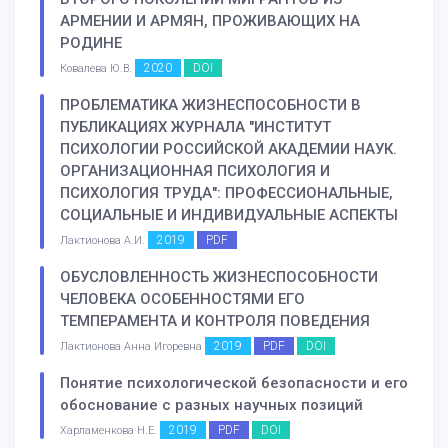
АРМЕНИИ И АРМЯН, ПРОЖИВАЮЩИХ НА
РОДИНЕ
2020
DOI
Ковалева Ю.В.
ПРОБЛЕМАТИКА ЖИЗНЕСПОСОБНОСТИ В
ПУБЛИКАЦИЯХ ЖУРНАЛА "ИНСТИТУТ
ПСИХОЛОГИИ РОССИЙСКОЙ АКАДЕМИИ НАУК.
ОРГАНИЗАЦИОННАЯ ПСИХОЛОГИЯ И
ПСИХОЛОГИЯ ТРУДА": ПРОФЕССИОНАЛЬНЫЕ,
СОЦИАЛЬНЫЕ И ИНДИВИДУАЛЬНЫЕ АСПЕКТЫ
2019
PDF
Лактионова А.И.
ОБУСЛОВЛЕННОСТЬ ЖИЗНЕСПОСОБНОСТИ
ЧЕЛОВЕКА ОСОБЕННОСТЯМИ ЕГО
ТЕМПЕРАМЕНТА И КОНТРОЛЯ ПОВЕДЕНИЯ
2019
PDF
DOI
Лактионова Анна Игоревна
Понятие психологической безопасности и его
обоснование с разных научных позиций
2019
PDF
DOI
Харламенкова Н.Е.