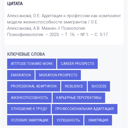
ЦИТАТА
Алексанова, О.Е. Адаптация к профессии как компонент
модели жизнеспособности эмигрантов / О.Е.
Алексанова, А.В. Махнач // Психология.
Психофизиология. – 2023. – Т. 16. – № 1. – С. 5-17
КЛЮЧЕВЫЕ СЛОВА
ATTITUDE TOWARD WORK
CAREER PROSPECTS
EMIGRATION
MIGRATION PROSPECTS
PROFESSIONAL ADAPTATION
RESILIENCE
SUCCESS
ЖИЗНЕСПОСОБНОСТЬ
КАРЬЕРНЫЕ ПЕРСПЕКТИВЫ
ОТНОШЕНИЕ К ТРУДУ
ПРОФЕССИОНАЛЬНАЯ АДАПТАЦИЯ
УСЛОВИЯ ЭМИГРАЦИИ
УСПЕШНОСТЬ
ЭМИГРАЦИЯ