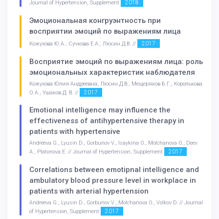
2018
Journal of Hypertension, Supplement
Эмоциональная конгруэнтность при
восприятии эмоций по выражениям лица
2017
Кожухова Ю.А., Сучкова Е.А., Люсин Д.В. //
Восприятие эмоций по выражениям лица: роль
эмоциональных характеристик наблюдателя
Кожухова Юлия Андреевна, Люсин Д.В., Мещеряков Б.Г., Королькова
2017
О.А., Ушаков Д. В. //
Emotional intelligence may influence the
effectiveness of antihypertensive therapy in
patients with hypertensive
Andreeva G., Lyusin D., Gorbunov V., Isaykina O., Molchanova O., Deev
2017
A., Platonova E. // Journal of Hypertension, Supplement
Correlations between emotipnal intelligence and
ambulatory blood pressure level in workplace in
patients with arterial hypertension
Andreeva G., Lyusin D., Gorbunov V., Molchanova O., Volkov D. // Journal
2017
of Hypertension, Supplement