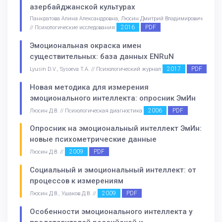
азербайджанской культурах
Панкратова Алина Александровна, Люсин Дмитрий Владимирович
2016
PDF
// Психологические исследования
Эмоциональная окраска имен
существительных: база данных ENRuN
2017
PDF
Lyusin D.V., Sysoeva T.A. // Психологический журнал
Новая методика для измерения
эмоционального интеллекта: опросник ЭмИн
2006
PDF
Люсин Д.В. // Психологическая диагностика
Опросник на эмоциональный интеллект ЭмИн:
новые психометрические данные
2009
PDF
Люсин Д.В. //
Социальный и эмоциональный интеллект: от
процессов к измерениям
2009
PDF
Люсин Д.В., Ушаков Д.В. //
Особенности эмоционального интеллекта у