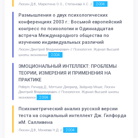
2004
Люсин Д.В., Марютина О.О., Степанова А.С. //
Размышления о двух психологических
конференциях 2003 г.: Восьмой европейский
конгресс по психологии и Одиннадцатая
встреча Международного общества по
изучению индивидуальных различий
Люсин Дмитрий Владимирович // Психология. Журнал Высшей
2004
школы экономики
ЭМОЦИОНАЛЬНЫЙ ИНТЕЛЛЕКТ: ПРОБЛЕМЫ
ТЕОРИИ, ИЗМЕРЕНИЯ И ПРИМЕНЕНИЯ НА
ПРАКТИКЕ
Робертс Ричард Д., Мэттьюс Джералд, Зайднер Моше, Люсин
Дмитрий Владимирович // Психология. Журнал Высшей школы
2004
экономики
Психометрический анализ русской версии
теста на социальный интеллект Дж. Гилфорда
иМ. Салливена
2004
Люсин Д.В., Михеева Н.Д. //