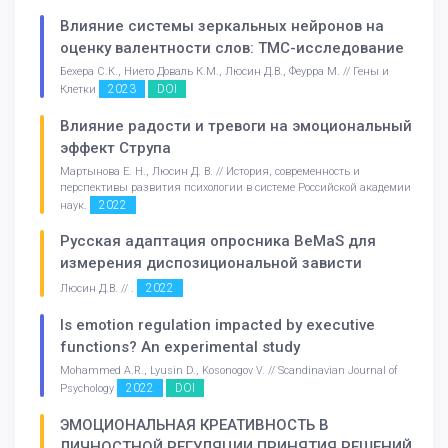
Влияние системы зеркальных нейронов на
оценку валентности слов: ТМС-исследование
Бехера С.К., Нието Доваль К.М., Люсин Д.В., Феурра М. // Гены и
2023
DOI
Клетки
Влияние радости и тревоги на эмоциональный
эффект Струпа
Мартынова Е. Н., Люсин Д. В. // История, современность и
перспективы развития психологии в системе Российской академии
2022
наук.
Русская адаптация опросника BeMaS для
измерения диспозициональной зависти
2022
Люсин Д.В. // .
Is emotion regulation impacted by executive
functions? An experimental study
Mohammed A.R., Lyusin D., Kosonogov V. // Scandinavian Journal of
2022
DOI
Psychology
ЭМОЦИОНАЛЬНАЯ КРЕАТИВНОСТЬ В
ЛИЧНОСТНОЙ РЕГУЛЯЦИИ ПРИНЯТИЯ РЕШЕНИЙ