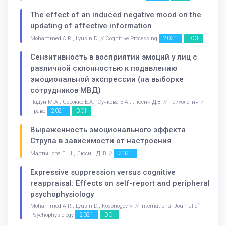
The effect of an induced negative mood on the
updating of affective information
2021
DOI
Mohammed A.R., Lyusin D. // Cognitive Processing
Сензитивность в восприятии эмоций у лиц с
различной склонностью к подавлению
эмоциональной экспрессии (на выборке
сотрудников МВД)
Падун М.А., Сорокко Е.А., Сучкова Е.А., Люсин Д.В. // Психология и
2021
DOI
право
Выраженность эмоционального эффекта
Струпа в зависимости от настроения
2021
Мартынова Е. Н., Люсин Д. В. //
Expressive suppression versus cognitive
reappraisal: Effects on self-report and peripheral
psychophysiology
Mohammed A.R., Lyusin D., Kosonogov V. // International Journal of
2021
DOI
Psychophysiology