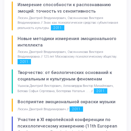
Измерение способности к распознаванию
эмоций: точность vs сензитивность
Люсин Дмитрий Владимирович, Овсянникова Виктория
Владимировна // Знак как психологическое средство: субъективная
2011
реальность культуры.
Новые методики измерения эмоционального
интеллекта
Люсин Дмитрий Владимирович, Овсянникова Виктория
Владимировна // 125 лет Московскому психологическому обществу.
2011
Творчество: от биологических оснований к
социальным и культурным феноменам
Ушаков Дмитрий Викторович, Аллахвердов Виктор Михайлович,
2011
Белова Софья Сергеевна, Бехтерева Наталья . . . //
Восприятие эмоциональной окраски музыки
2011
Люсин Дмитрий Владимирович //
Участие в XI европейской конференции по
психологическому измерению (11th European