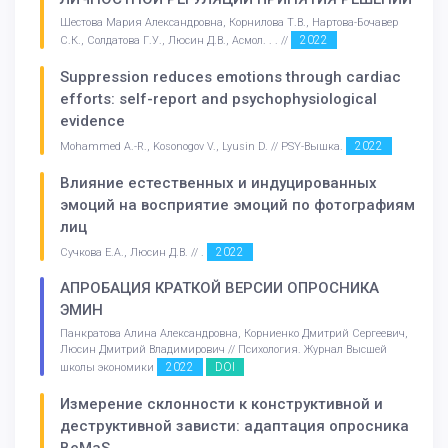
Шестова Мария Александровна, Корнилова Т.В., Нартова-Бочавер
2022
С.К., Солдатова Г.У., Люсин Д.В., Асмол. . . //
Suppression reduces emotions through cardiac
efforts: self-report and psychophysiological
evidence
2022
Mohammed A.-R., Kosonogov V., Lyusin D. // PSY-Вышка.
Влияние естественных и индуцированных
эмоций на восприятие эмоций по фотографиям
лиц
2022
Сучкова Е.А., Люсин Д.В. // .
АПРОБАЦИЯ КРАТКОЙ ВЕРСИИ ОПРОСНИКА
ЭМИН
Панкратова Алина Александровна, Корниенко Дмитрий Сергеевич,
Люсин Дмитрий Владимирович // Психология. Журнал Высшей
2022
DOI
школы экономики
Измерение склонности к конструктивной и
деструктивной зависти: адаптация опросника