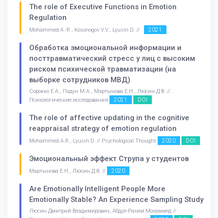
The role of Executive Functions in Emotion
Regulation
2021
Mohammed A.-R., Kosonogov V.V., Lyusin D. // .
Обработка эмоциональной информации и
посттравматический стресс у лиц с высоким
риском психической травматизации (на
выборке сотрудников МВД)
Сорокко Е.А., Падун М.А., Мартынова Е.Н., Люсин Д.В. //
2021
DOI
Психологические исследования
The role of affective updating in the cognitive
reappraisal strategy of emotion regulation
2020
DOI
Mohammed A.R., Lyusin D. // Psychological Thought
Эмоциональный эффект Струпа у студентов
2020
Мартынова Е.Н., Люсин Д.В. //
Are Emotionally Intelligent People More
Emotionally Stable? An Experience Sampling Study
Люсин Дмитрий Владимирович, Абдул-Рахим Мохаммед //