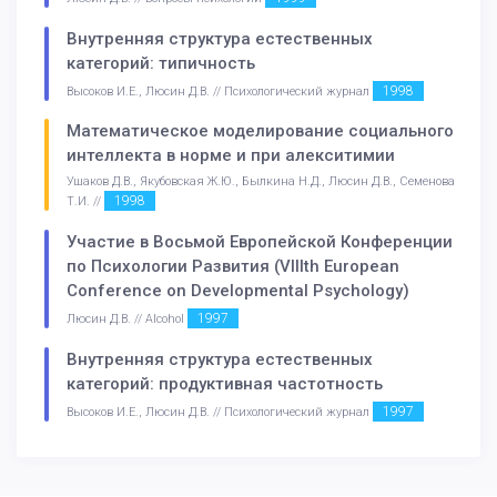
Внутренняя структура естественных
категорий: типичность
1998
Высоков И.Е., Люсин Д.В. // Психологический журнал
Математическое моделирование социального
интеллекта в норме и при алекситимии
Ушаков Д.В., Якубовская Ж.Ю., Былкина Н.Д., Люсин Д.В., Семенова
1998
Т.И. //
Участие в Восьмой Европейской Конференции
по Психологии Развития (VIIIth European
Conference on Developmental Psychology)
1997
Люсин Д.В. // Alcohol
Внутренняя структура естественных
категорий: продуктивная частотность
1997
Высоков И.Е., Люсин Д.В. // Психологический журнал