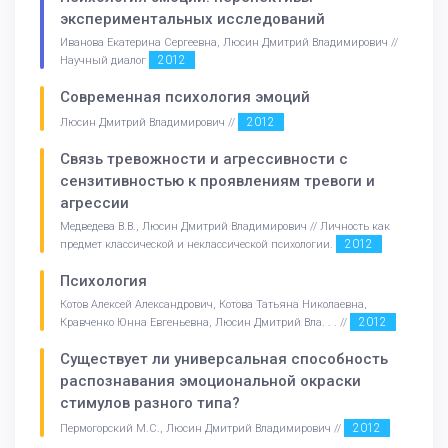
экспериментальных исследований
Иванова Екатерина Сергеевна, Люсин Дмитрий Владимирович //
2012
Научный диалог
Современная психология эмоций
2012
Люсин Дмитрий Владимирович //
Связь тревожности и агрессивности с
сензитивностью к проявлениям тревоги и
агрессии
Медведева В.В., Люсин Дмитрий Владимирович // Личность как
2012
предмет классической и неклассической психологии.
Психология
Котов Алексей Александрович, Котова Татьяна Николаевна,
2012
Кравченко Юнна Евгеньевна, Люсин Дмитрий Вла. . . //
Существует ли универсальная способность
распознавания эмоциональной окраски
стимулов разного типа?
2012
Пермогорский М.С., Люсин Дмитрий Владимирович //