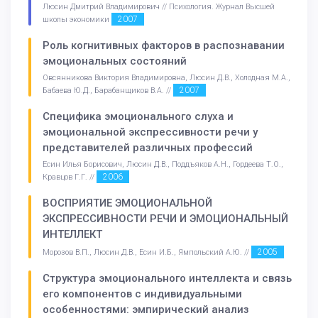
Люсин Дмитрий Владимирович // Психология. Журнал Высшей
2007
школы экономики
Роль когнитивных факторов в распознавании
эмоциональных состояний
Овсянникова Виктория Владимировна, Люсин Д.В., Холодная М.А.,
2007
Бабаева Ю.Д., Барабанщиков В.А. //
Специфика эмоционального слуха и
эмоциональной экспрессивности речи у
представителей различных профессий
Есин Илья Борисович, Люсин Д.В., Поддъяков А.Н., Гордеева Т.О.,
2006
Кравцов Г.Г. //
ВОСПРИЯТИЕ ЭМОЦИОНАЛЬНОЙ
ЭКСПРЕССИВНОСТИ РЕЧИ И ЭМОЦИОНАЛЬНЫЙ
ИНТЕЛЛЕКТ
2005
Морозов В.П., Люсин Д.В., Есин И.Б., Ямпольский А.Ю. //
Структура эмоционального интеллекта и связь
его компонентов с индивидуальными
особенностями: эмпирический анализ