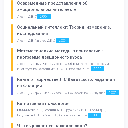
Современные представления об
эмоциональном интеллекте
2004
Люсин Д.В. //
Социальный интеллект: Теория, измерение,
исследования
2004
Люсин Д.В., Ушаков Д.В. //
Математические методы в психологии :
программа лекционного курса
Люсин Дмитрий Владимирович // Сборник учебных программ
2003
Института психологии им. Л. С. Выготского РГГУ.
Книга о творчестве Л.С.Выготского, изданная
во Франции
2002
Люсин Дмитрий Владимирович // Психологический журнал
Когнитивная психология
Блинникова И.В., Воронин А.Н., Дружинин В.Н., Люсин Д.В.,
2002
Поддьяков А.Н., Ребеко Т.А., Сергиенко Е.А. . . //
Что выражает выражение лица?