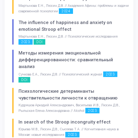
Мартынова Е.Н., Люсин Д.В. // Академия Афины: проблемы и задачи
2024
современной психологии
The influence of happiness and anxiety on
emotional Stroop effect
Мартынова Е.Н., Люсин Д.В. // Психологические исследования
2023
DOI
Методы измерения эмоциональной
дифференцированности: сравнительный
анализ
2023
Сучкова Е.А., Люсин Д.В. // Психологический журнал
DOI
Психологические детерминанты
чувствительности личности к отвращению
Кудряшов Аркадий Александрович, Васильева И.В., Люсин Д.В.,
2023
Рыльская Елена Александровна // Alcohol
In search of the Stroop incongruity effect
Юрьева М.В., Люсин Д.В., Сысоева Т.А. // Когнитивная наука в
2023
Москве: новые исследования