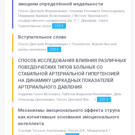
эмоциям определённой модальности
Люсин Дмитрий Владимирович, Климова Елизавета Александровна,
Медведева Варвара Вячеславовна // Вестник Ярославского
государственного университета им. П. Г. Демидова. Серия
2014
Гуманитарные науки
Вступительное слово
Люсин Дмитрий Владимирович // Психология. Журнал Высшей
2014
школы экономики
СПОСОБ ИССЛЕДОВАНИЯ ВЛИЯНИЯ РАЗЛИЧНЫХ
ПОВЕДЕНЧЕСКИХ ТИПОВ БОЛЬНЫХ СО
СТАБИЛЬНОЙ АРТЕРИАЛЬНОЙ ГИПЕРТЕНЗИЕЙ
НА ДИНАМИКУ ЦИРКАДНЫХ ПОКАЗАТЕЛЕЙ
АРТЕРИАЛЬНОГО ДАВЛЕНИЯ
Андреева Галия Фатиховна, Горбунов Владимир Михайлович, Деев
2013
Александр Дмитриевич, Люсин Дмитрий Вла. . . //
Механизмы эмоционального эффекта струпа
как когнитивные основания эмоционального
интеллекта
Сысоева Татьяна Анатольевна, Люсин Д.В., Мещеряков Б.Г.,