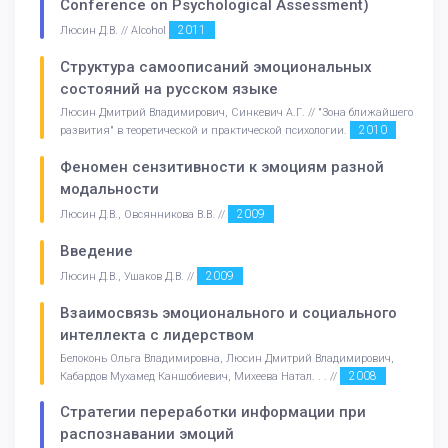
Conference on Psychological Assessment)
2011
Люсин Д.В. // Alcohol
Структура самоописаний эмоциональных
состояний на русском языке
Люсин Дмитрий Владимирович, Синкевич А.Г. // "Зона ближайшего
2010
развития" в теоретической и практической психологии.
Феномен сензитивности к эмоциям разной
модальности
2009
Люсин Д.В., Овсянникова В.В. //
Введение
2009
Люсин Д.В., Ушаков Д.В. //
Взаимосвязь эмоционального и социального
интеллекта с лидерством
Белоконь Ольга Владимировна, Люсин Дмитрий Владимирович,
2008
Кабардов Мухамед Каншобиевич, Михеева Натал. . . //
Стратегии переработки информации при
распознавании эмоций