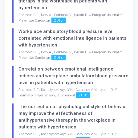
therapy in the workplace in patients with
hypertension
Andreeva G.F., Deev A., Gorbunov V., Lyusin D. // European Journal of
2018
Preventive Cardiology
Workplace ambulatory blood pressure level
correlated with emotional intelligence in patients
with hypertension
Andreeva G.F., Deev A., Gorbunov V., Lyusin D. // European Journal of
2018
Preventive Cardiology
Correlation between emotional intelligence
indices and workplace ambulatory blood pressure
level in patients with hypertension
Andreeva G.F., Koshelyaevskaya Y.N., Gorbunov V.M., Lyusin D. //
2018
Journal of Hypertension, Supplement
The correction of phychological style of behavior
may improve the effectiveness of
antihypertensive therapy in the workplace in
patients with hypertension
Andreeva G.F., Koshelyaevskaya Y.N., Gorbunov V.M., Lyusin D. //