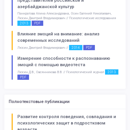
представителей российской и
азербайджанской культур
Панкратова Алина Александровна, Осин Евгений Николаевич,
Люсин Дмитрий Владимирович // Психологические исследования
2013
PDF
Влияние эмоций на внимание: анализ
современных исследований
2014
PDF
Люсин Дмитрий Владимирович //
Измерение способности к распознаванию
эмоций с помощью видеотеста
2013
Люсин Д.В., Овсянникова В.В. // Психологический журнал
PDF
Полнотекстовые публикации
Развитие контроля поведения, совладания и
психологических защит в подростковом
возрасте