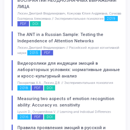
ВОСПРИЯТИИ НЕОДНОЗНАЧНЫХ ВЫРАЖЕНИЙ
ЛИЦА
Люсин Дмитрий Владимирович, Кожухова Юлия Андреевна, Сучкова
2019
Екатерина Алексеевна // Экспериментальная психология
PDF
DOI
The ANT in a Russian Sample: Testing the
Independence of Attention Networks
Люсин Дмитрий Владимирович // Российский журнал когнитивной
2015
PDF
науки
Видеоролики для индукции эмоций в
лабораторных условиях: нормативные данные
и кросс-культурный анализ
Панкратова А.А., Люсин Д.В. // Экспериментальная психология
2018
PDF
DOI
Measuring two aspects of emotion recognition
ability: Accuracy vs. sensitivity
Lyusin D., Ovsyannikova V. // Learning and Individual Differences
2016
PDF
DOI
Правила проявления эмоций в русской и