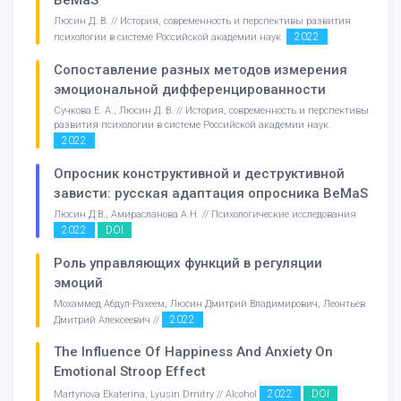
BeMaS
Люсин Д. В. // История, современность и перспективы развития
2022
психологии в системе Российской академии наук.
Сопоставление разных методов измерения
эмоциональной дифференцированности
Сучкова Е. А., Люсин Д. В. // История, современность и перспективы
развития психологии в системе Российской академии наук.
2022
Опросник конструктивной и деструктивной
зависти: русская адаптация опросника BeMaS
Люсин Д.В., Амирасланова А.Н. // Психологические исследования
2022
DOI
Роль управляющих функций в регуляции
эмоций
Мохаммед Абдул-Рахеем, Люсин Дмитрий Владимирович, Леонтьев
2022
Дмитрий Алексеевич //
The Influence Of Happiness And Anxiety On
Emotional Stroop Effect
2022
DOI
Martynova Ekaterina, Lyusin Dmitry // Alcohol