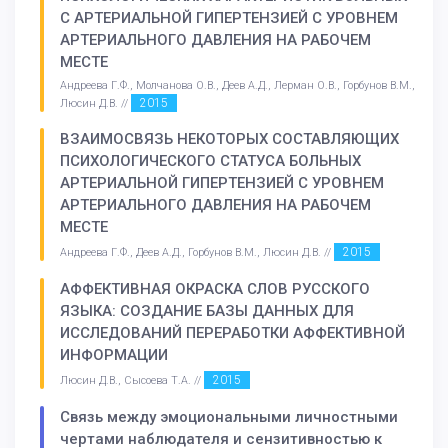
С АРТЕРИАЛЬНОЙ ГИПЕРТЕНЗИЕЙ С УРОВНЕМ
АРТЕРИАЛЬНОГО ДАВЛЕНИЯ НА РАБОЧЕМ
МЕСТЕ
Андреева Г.Ф., Молчанова О.В., Деев А.Д., Лерман О.В., Горбунов В.М.,
2015
Люсин Д.В. //
ВЗАИМОСВЯЗЬ НЕКОТОРЫХ СОСТАВЛЯЮЩИХ
ПСИХОЛОГИЧЕСКОГО СТАТУСА БОЛЬНЫХ
АРТЕРИАЛЬНОЙ ГИПЕРТЕНЗИЕЙ С УРОВНЕМ
АРТЕРИАЛЬНОГО ДАВЛЕНИЯ НА РАБОЧЕМ
МЕСТЕ
2015
Андреева Г.Ф., Деев А.Д., Горбунов В.М., Люсин Д.В. //
АФФЕКТИВНАЯ ОКРАСКА СЛОВ РУССКОГО
ЯЗЫКА: СОЗДАНИЕ БАЗЫ ДАННЫХ ДЛЯ
ИССЛЕДОВАНИЙ ПЕРЕРАБОТКИ АФФЕКТИВНОЙ
ИНФОРМАЦИИ
2015
Люсин Д.В., Сысоева Т.А. //
Связь между эмоциональными личностными
чертами наблюдателя и сензитивностью к