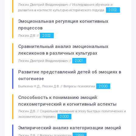
Люсин Дмитрий Владимирович // Исследования обучения и
2002
развития в контексте культурно-исторического подхода.
Эмоциональная регуляция когнитивных
процессов
2002
Люсин Д.В. //
Сравнительный анализ эмоциональных
лексиконов в различных культурах
2001
Люсин Дмитрий Владимирович //
Развитие представлений детей об эмоциях в
онтогенезе
2000
Былкина Н.Д., Люсин Д.В. // Вопросы психологии
Способность к пониманию эмоций:
психометрический и когнитивный аспекты
Люсин Д.В. // Социальное познание в эпоху быстрых политических и
2000
экономических перемен.
Эмпирический анализ категоризации эмоций
1999
Люсин Д.В. // Вопросы психологии