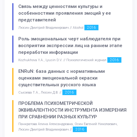
Связь между ценностями культуры и
особенностями проявления эмоций у ее
представителей
2016
Люсин Дмитрий Владимирович // Alcohol
Роль эмоциональных черт наблюдателя при
восприятии экспрессии лиц на раннем этапе
переработки информации
2016
Kozhukhova Y.A., Lyusin D.V. // Психологический журнал
ENRuN: база данных с нормативными
оценками эмоциональной окраски
существительных русского языка
2016
Сысоева Т.А., Люсин Д.В. //
ПРОБЛЕМА ПСИХОМЕТРИЧЕСКОЙ
ЭКВИВАЛЕНТНОСТИ ИНСТРУМЕНТА ИЗМЕРЕНИЯ
ПРИ СРАВНЕНИИ РАЗНЫХ КУЛЬТУР
Панкратова Алина Александровна, Осин Евгений Николаевич,
2016
Люсин Дмитрий Владимирович //