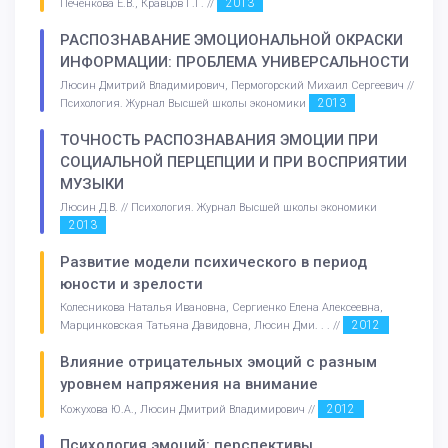
2013
Печенкова Е.В., Кравцов Г.Г. //
РАСПОЗНАВАНИЕ ЭМОЦИОНАЛЬНОЙ ОКРАСКИ
ИНФОРМАЦИИ: ПРОБЛЕМА УНИВЕРСАЛЬНОСТИ
Люсин Дмитрий Владимирович, Пермогорский Михаил Сергеевич //
2013
Психология. Журнал Высшей школы экономики
ТОЧНОСТЬ РАСПОЗНАВАНИЯ ЭМОЦИИ ПРИ
СОЦИАЛЬНОЙ ПЕРЦЕПЦИИ И ПРИ ВОСПРИЯТИИ
МУЗЫКИ
Люсин Д.В. // Психология. Журнал Высшей школы экономики
2013
Развитие модели психического в период
юности и зрелости
Колесникова Наталья Ивановна, Сергиенко Елена Алексеевна,
2012
Марцинковская Татьяна Давидовна, Люсин Дми. . . //
Влияние отрицательных эмоций с разным
уровнем напряжения на внимание
2012
Кожухова Ю.А., Люсин Дмитрий Владимирович //
Психология эмоций: перспективы