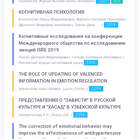
2020
DOI
Психология. Журнал Высшей школы экономики
КОГНИТИВНАЯ ПСИХОЛОГИЯ
Блинникова Ирина Владимировна, Воронин Анатолий Николаевич,
2019
Дружинин Владимир Николаевич, Люсин Дмит. . . //
Когнитивные исследования на конференции
Международного общества по исследованию
эмоций ISRE 2019
Люсин Дмитрий Владимирович, Сучкова Екатерина Алексеевна //
2019
Российский журнал когнитивной науки
THE ROLE OF UPDATING OF VALENCED
INFORMATION IN EMOTION REGULATION
2019
Mohammed Abdul-Raheem, Lyusin Dmitry //
ПРЕДСТАВЛЕНИЯ О "ЗАВИСТИ" В РУССКОЙ
КУЛЬТУРЕ И "ХАСАД" В УЗБЕКСКОЙ КУЛЬТУРЕ
2018
Амирасланова А.Н., Люсин Д.В. //
The correction of emotional behavior may
improve the effectiveness of antihypertensive