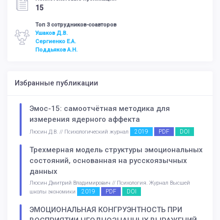
15
Топ 3 сотрудников-соавторов
Ушаков Д.В.
Сергиенко Е.А.
Поддьяков А.Н.
Избранные публикации
Эмос-15: самоотчётная методика для
измерения ядерного аффекта
2019
PDF
DOI
Люсин Д.В. // Психологический журнал
Трехмерная модель структуры эмоциональных
состояний, основанная на русскоязычных
данных
Люсин Дмитрий Владимирович // Психология. Журнал Высшей
2019
PDF
DOI
школы экономики
ЭМОЦИОНАЛЬНАЯ КОНГРУЭНТНОСТЬ ПРИ