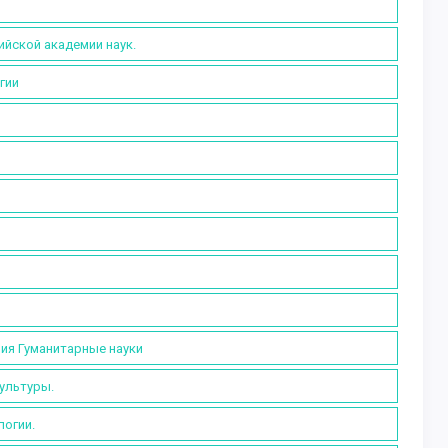
ийской академии наук.
гии
рия Гуманитарные науки
культуры.
логии.