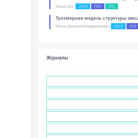
2019
PDF
DOI
Люсин Д.В.
Трехмерная модель структуры эмо
2019
PDF
Люсин Дмитрий Владимирович
Журналы