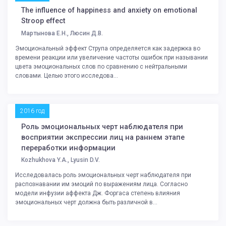
The influence of happiness and anxiety on emotional
Stroop effect
Мартынова Е.Н., Люсин Д.В.
Эмоциональный эффект Струпа определяется как задержка во
времени реакции или увеличение частоты ошибок при назывании
цвета эмоциональных слов по сравнению с нейтральными
словами. Целью этого исследова...
2016 год
Роль эмоциональных черт наблюдателя при
восприятии экспрессии лиц на раннем этапе
переработки информации
Kozhukhova Y.A., Lyusin D.V.
Исследовалась роль эмоциональных черт наблюдателя при
распознавании им эмоций по выражениям лица. Согласно
модели инфузии аффекта Дж. Форгаса степень влияния
эмоциональных черт должна быть различной в...