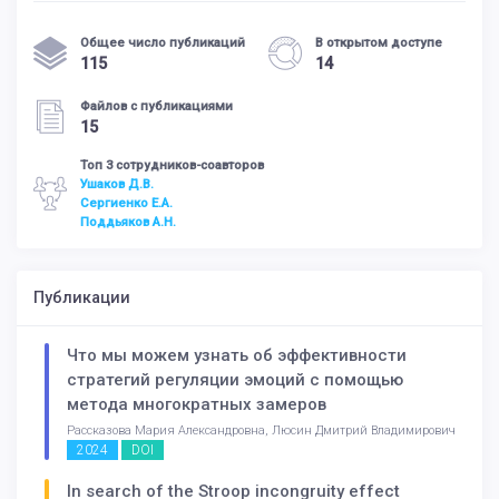
Общее число публикаций
В открытом доступе
115
14
Файлов с публикациями
15
Топ 3 сотрудников-соавторов
Ушаков Д.В.
Сергиенко Е.А.
Поддьяков А.Н.
Публикации
Что мы можем узнать об эффективности
стратегий регуляции эмоций с помощью
метода многократных замеров
Рассказова Мария Александровна, Люсин Дмитрий Владимирович
2024
DOI
In search of the Stroop incongruity effect