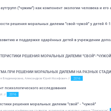
утгрупп ("чужим") как компонент экологии человека и его
сти решения моральных дилемм "свой-чужой" у детей 4-1
развитию и поддержке одарённых детей в учреждении допо
ЕРИСТИКИ РЕШЕНИЯ МОРАЛЬНЫХ ДИЛЕММ "СВОЙ"-"ЧУЖОЙ
ТМА ПРИ РЕШЕНИИ МОРАЛЬНЫХ ДИЛЕММ НА РАЗНЫХ СТАДИ
2016
ия Владимировна, Александров Юрий Иосифович //
т психологического исследования
2016
И. //
стики решения моральных дилемм "свой" - "чужой"
ая научная конференция студентов, аспирантов и молодых ученых "Ломоносов".