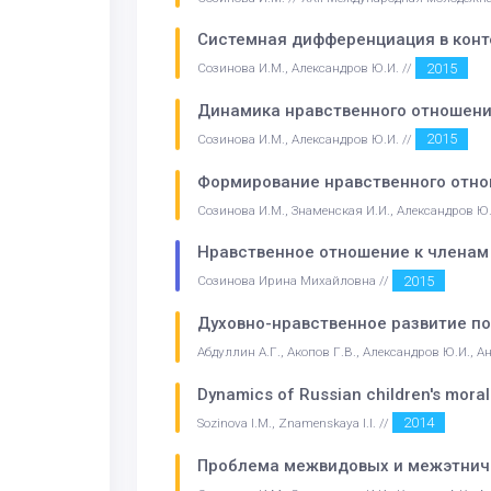
Системная дифференциация в конт
2015
Созинова И.М., Александров Ю.И. //
Динамика нравственного отношения
2015
Созинова И.М., Александров Ю.И. //
Формирование нравственного отнош
Созинова И.М., Знаменская И.И., Александров Ю.
Нравственное отношение к членам а
2015
Созинова Ирина Михайловна //
Духовно-нравственное развитие по
Абдуллин А.Г., Акопов Г.В., Александров Ю.И., Ан
Dynamics of Russian children's mora
2014
Sozinova I.M., Znamenskaya I.I. //
Проблема межвидовых и межэтниче