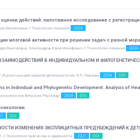
 оценки действий: пилотажное исследование с регистрац
2024
ина Михайловна // Психология познания
ции мозговой активности при решении задач с разной мо
2024
дра Викторовна, Александров Юрий Иосифович // Психология познания
ЗАИМОДЕЙСТВИЙ В ИНДИВИДУАЛЬНОМ И ФИЛОГЕНЕТИЧЕСК
2024
DOI
 // Журнал высшей нервной деятельности им. И.П. Павлова
s in Individual and Phylogenetic Development: Analysis of Hear
2024
DOI
Neuroscience and Behavioral Physiology
психологии
21
DOI
ОСТИ ИЗМЕНЕНИЯ ЭКСПЛИЦИТНЫХ ПРЕДУБЕЖДЕНИЙ К ДЕТ
2021
DOI
. // Психология творчества и одаренности.