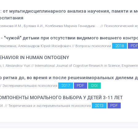
: от мультидисциплинарного анализа научения, памяти и
воспитания
Созинова И.М., Булава А.И., Колбенева Марина Геннадьев. . . // Психологический 
- "чужой" детьми при отсутствии видимого внешнего контр
2018
PD
лексеевна, Александров Юрий Иосифович // Вопросы психологии
BEHAVIOR IN HUMAN ONTOGENY
o, I. Alexandrov Yuri // International Journal of Cognitive Research in Science, Enginee
 ритма до, во время и после решенияморальных дилемм д
2017
PDF
DOI
 // Экспериментальная психология
ОМПОНЕНТЫ МОРАЛЬНОГО ВЫБОРА У ДЕТЕЙ 3-11 ЛЕТ
2013
PDF
.И. // Теоретическая и экспериментальная психология