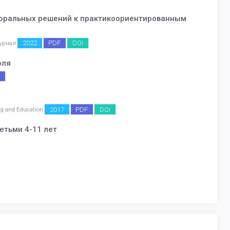
 моральных решений к практикоориентированным
2022
PDF
DOI
журнал
оля
F
2017
PDF
DOI
ring and Education
етьми 4-11 лет