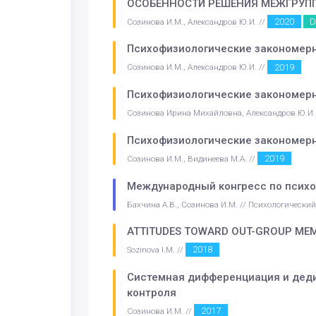
ОСОБЕННОСТИ РЕШЕНИЯ МЕЖГРУПП
2020
D
Созинова И.М., Александров Ю.И. //
Психофизиологические закономерн
2019
Созинова И.М., Александров Ю.И. //
Психофизиологические закономерн
Созинова Ирина Михайловна, Александров Ю.И., 
Психофизиологические закономерн
2019
Созинова И.М., Видинеева М.А. //
Международный конгресс по психо
Бахчина А.В., Созинова И.М. // Психологическ
ATTITUDES TOWARD OUT-GROUP MEMB
2018
Sozinova I.M. //
Системная дифференциация и деди
контроля
2017
Созинова И.М. //