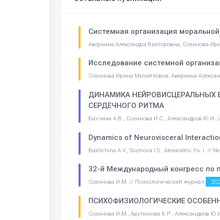
Системная организация моральной
Аверкина Александра Викторовна, Созинова Ир
Исследование системной организа
Созинова Ирина Михайловна, Аверкина Алексан
ДИНАМИКА НЕЙРОВИСЦЕРАЛЬНЫХ В
СЕРДЕЧНОГО РИТМА
Бахчина А.В., Созинова И.С., Александров Ю.И.
Dynamics of Neurovisceral Interaction
Bakhchina A.V., Sozinova I.S., Alexandrov Yu. I. // 
32-й Международный конгресс по 
20
Созинова И.М. // Психологический журнал
ПСИХОФИЗИОЛОГИЧЕСКИЕ ОСОБЕНН
Созинова И.М., Арутюнова К.Р., Александров Ю.И