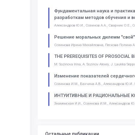
Фундаментальная наука и практика
разработкам методов обучения и 
Александров Ю.И., Созинов А.А., Сварник О.Е., 
Решение моральных дилемм "свой" 
Созинова Ирина Михайловна, Пескова Полина А
THE PREREQUISITES OF PROSOCIAL 
M. Sozinova Irina, A. Sozinov Alexey, J. Laukka Sepp
Изменение показателей сердечного
Созинова И.М., Бахчина А.В., Александров Ю.И.
ИНТУИТИВНЫЕ И РАЦИОНАЛЬНЫЕ К
Знаменская И.И., Созинова И.М., Александров Ю
Остальные публикации