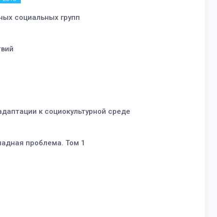
ных социальных групп
твий
 адаптации к социокультурной среде
ладная проблема. Том 1