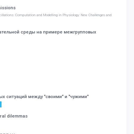
issions
cillations: Computation and Modelling in Physiology: New Challenges and
вательной среды на примере межгрупповых
х ситуаций между "своими" и "чужими"
oral dilemmas