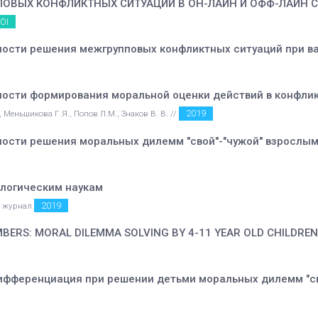
ОВЫХ КОНФЛИКТНЫХ СИТУАЦИЙ В ОН-ЛАЙН И ОФФ-ЛАЙН 
OI
ости решения межгрупповых конфликтных ситуаций при ва
ости формирования моральной оценки действий в конфлик
2019
Меньшикова Г.Я., Попов Л.М., Знаков В. В. //
ости решения моральных дилемм "свой"-"чужой" взрослы
логическим наукам
2019
ий журнал
ERS: MORAL DILEMMA SOLVING BY 4-11 YEAR OLD CHILDREN
фференциация при решении детьми моральных дилемм "сво