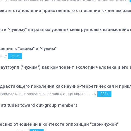
ексте становления нравственного отношения к членам раз
 к "чужому" на разных уровнях межгрупповых взаимодейс
ения к "своим" и "чужим"
2015
И. //
утгрупп ("чужим") как компонент экологии человека и его
драстающего поколения как научно-теоретическая и прик
2014
исимова Ю.Н., Базиков М.В., Белкин А.И., Брындин Е.Г. . . //
l attitudes toward out-group members
ских отношений в контексте оппозиции "свой-чужой"