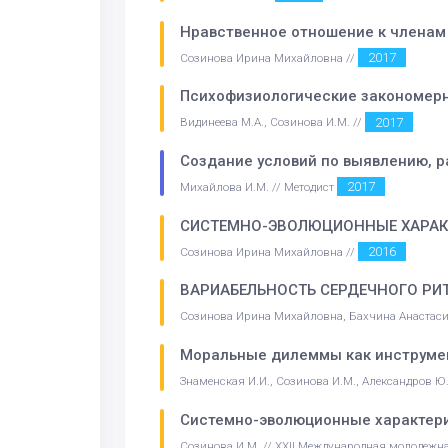
Нравственное отношение к членам а
2017
Созинова Ирина Михайловна //
Психофизиологические закономерно
2017
Видинеева М.А., Созинова И.М. //
Создание условий по выявлению, 
2017
Михайлова И.М. // Методист
СИСТЕМНО-ЭВОЛЮЦИОННЫЕ ХАРАКТ
2016
Созинова Ирина Михайловна //
ВАРИАБЕЛЬНОСТЬ СЕРДЕЧНОГО РИ
Созинова Ирина Михайловна, Бахчина Анастас
Моральные дилеммы как инструмен
Знаменская И.И., Созинова И.М., Александров Ю.
Системно-эволюционные характери
Созинова И.М. // XXII Международная молодежн