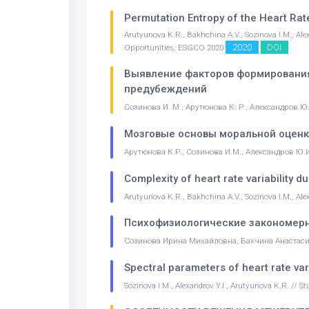
Permutation Entropy of the Heart Ra
Arutyunova K.R., Bakhchina A.V., Sozinova I.M., Al
2020
DOI
Opportunities, ESGCO 2020
Выявление факторов формирования 
предубеждений
Созинова И. М., Арутюнова К. Р., Александров Ю.
Мозговые основы моральной оценк
Арутюнова К.Р., Созинова И.М., Александров Ю
Complexity of heart rate variability 
Arutyunova K.R., Bakhchina A.V., Sozinova I.M., Alex
Психофизиологические закономерн
Созинова Ирина Михайловна, Бахчина Анастас
Spectral parameters of heart rate var
Sozinova I.M., Alexandrov Y.I., Arutyunova K.R. // S