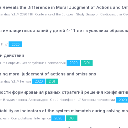
te Reveals the Difference in Moral Judgment of Actions and Om
exandrov Y.I. // 2020 11th Conference of the European Study Group on Cardiovascular Os
имплицитных знаний у детей 4-11 лет в условиях образо
2020
 И. //
и действий
2020
DOI
.И. // Современная зарубежная психология
during moral judgement of actions and omissions
2020
DOI
androv Y.I. // Heliyon
ости формирования разных стратегий решения конфликтны
2020
ия Владимировна, Александров Юрий Иосифович // Вопросы психологии
iability as indicators of the system mismatch during solving m
2020
DOI
tudies in Computational Intelligence