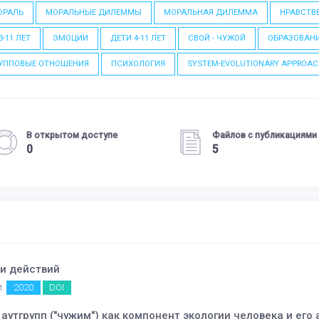
ОРАЛЬ
МОРАЛЬНЫЕ ДИЛЕММЫ
МОРАЛЬНАЯ ДИЛЕММА
НРАВСТВ
3-11 ЛЕТ
ЭМОЦИИ
ДЕТИ 4-11 ЛЕТ
СВОЙ - ЧУЖОЙ
ОБРАЗОВАН
УППОВЫЕ ОТНОШЕНИЯ
ПСИХОЛОГИЯ
SYSTEM-EVOLUTIONARY APPROA
В открытом доступе
Файлов с публикациями
0
5
и действий
2020
DOI
И.
утгрупп ("чужим") как компонент экологии человека и его