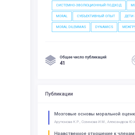
СИСТЕМНО-ЭВОЛЮЦИОННЫЙ ПОДХОД
М
MORAL
СУБЪЕКТИВНЫЙ ОПЫТ
ДЕТИ 
MORAL DILEMMAS
DYNAMICS
МЕЖГР
Общее число публикаций
41
Публикации
Мозговые основы моральной оценк
Арутюнова К.Р., Созинова И.М., Александров Ю.
Нравственное отношение к членам а