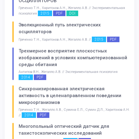
ОСЦИЛЛЯТОРОВ
Греченко Т.Н., Харитонов А.Н., Жегалло А.В. // Экспериментальная
2015
PDF
DOI
психология
Эволюционный путь электрических
осцилляторов
2015
PDF
Греченко Т.Н., Харитонов А.Н., Жегалло А.В. //
Трехмерное восприятие плоскостных
изображений в условиях компьютеризованной
среды обитания
Антипов В.Н., Жегалло А.В. // Экспериментальная психология
2014
PDF
Синхронизированная электрическая
активность в целенаправленном поведении
микроорганизмов
Греченко Т.Н., Жегалло А.В., Сумина Е.Л., Сумин Д.Л., Харитонов А.Н.
2014
PDF
//
Многопольный оптический датчик для
тахистоскопических исследований