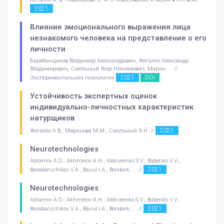
2021
Влияние эмоционального выражения лица
незнакомого человека на представление о его
личности
Барабанщиков Владимир Александрович, Жегалло Александр
Владимирович, Смольный Ясер Николаевич, Марин. . . //
2021
DOI
Экспериментальная психология
Устойчивость экспертных оценок
индивидуально-личностных характеристик
натурщиков
2021
Жегалло А.В., Маринова М.М., Смольный Я.Н. //
Neurotechnologies
Abramov A.D., Akhmerov A.H., Alekseenko S.V., Babenko V.V.,
2021
Barabanschikov V.A., Basul I.A., Bondark. . . //
Neurotechnologies
Abramov A.D., Akhmerov A.H., Alekseenko S.V., Babenko V.V.,
2021
Barabanschikov V.A., Basul I.A., Bondark. . . //