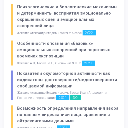
Психологические и биологические механизмы
и детерминанты восприятия эмоционально
окрашенных сцен и эмоциональных
экспрессий лица
2022
Жегалло Александр Владимирович // Alcohol
Особенности опознания «базовых»
эмоциональных экспрессий при пороговых
временах экспозиции
2021
Жегалло А.В., Басюл И.А., Смольный Я.Н. //
Показатели окуломоторной активности как
индикаторы достоверности/недостоверности
сообщаемой информации
Жегалло Александр Владимирович, Басюл Иван Андреевич //
2021
DOI
Познание и переживание
Возможность определения направления взора
по данным видеозаписи лица: сравнение с
айтрекинговыми данными