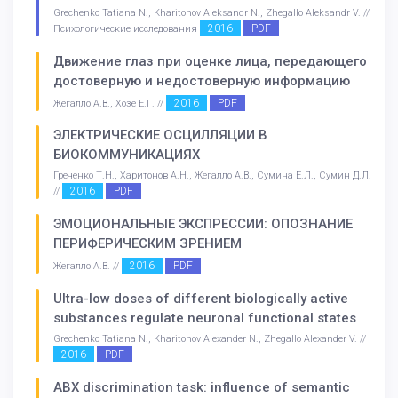
Grechenko Tatiana N., Kharitonov Aleksandr N., Zhegallo Aleksandr V. //
2016
PDF
Психологические исследования
Движение глаз при оценке лица, передающего
достоверную и недостоверную информацию
2016
PDF
Жегалло А.В., Хозе Е.Г. //
ЭЛЕКТРИЧЕСКИЕ ОСЦИЛЛЯЦИИ В
БИОКОММУНИКАЦИЯХ
Греченко Т.Н., Харитонов А.Н., Жегалло А.В., Сумина Е.Л., Сумин Д.Л.
2016
PDF
//
ЭМОЦИОНАЛЬНЫЕ ЭКСПРЕССИИ: ОПОЗНАНИЕ
ПЕРИФЕРИЧЕСКИМ ЗРЕНИЕМ
2016
PDF
Жегалло А.В. //
Ultra-low doses of different biologically active
substances regulate neuronal functional states
Grechenko Tatiana N., Kharitonov Alexander N., Zhegallo Alexander V. //
2016
PDF
ABX discrimination task: influence of semantic