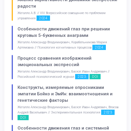
радости
Жегалло А.В. // XIV Всероссийское совещание по проблемам
2024
управления
Особенности движений глаз при решении
круговых 5-буквенных анаграмм
Жегалло Александр Владимирович, Корабельникова Мария
2024
Артемовна // Психология когнитивных процессов
Процесс сравнения изображений
эмоциональных экспрессий
Жегалло Александр Владимирович, Басюл Иван Андреевич //
2023
DOI
Российский психологический журнал
Конструкты, измеряемые опросниками
эмпатии Бойко и ЭмИн: взаимоотношения и
генетические факторы
Жегалло Александр Владимирович, Басюл Иван Андреевич, Власов
2023
Андрей Васильевич // Экспериментальная психология
DOI
Особенности движения глаз и системной