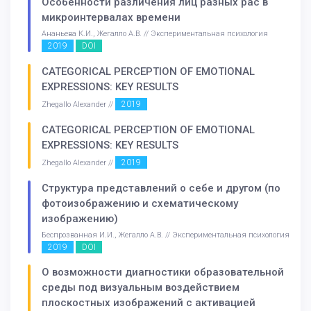
Особенности различения лиц разных рас в
микроинтервалах времени
Ананьева К.И., Жегалло А.В. // Экспериментальная психология
2019
DOI
CATEGORICAL PERCEPTION OF EMOTIONAL
EXPRESSIONS: KEY RESULTS
2019
Zhegallo Alexander //
CATEGORICAL PERCEPTION OF EMOTIONAL
EXPRESSIONS: KEY RESULTS
2019
Zhegallo Alexander //
Структура представлений о себе и другом (по
фотоизображению и схематическому
изображению)
Беспрозванная И.И., Жегалло А.В. // Экспериментальная психология
2019
DOI
О возможности диагностики образовательной
среды под визуальным воздействием
плоскостных изображений с активацией