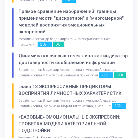
2021
Жегалло А.В., Басюл И.А. //
Прямое сравнение изображений: границы
применимости "дискретной" и "многомерной"
моделей восприятия эмоциональных
экспрессий
Жегалло Александр Владимирович // Экспериментальная
2021
DOI
психология
Динамика ключевых точек лица как индикатор
достоверности сообщаемой информации
Барабанщиков Владимир Александрович, Жегалло Александр
2021
DOI
Владимирович // Экспериментальная психология
Глава 13 ЭКСПРЕССИВНЫЕ ПРЕДИКТОРЫ
ВОСПРИЯТИЯ ЛИЧНОСТНЫХ ХАРАКТЕРИСТИК
Барабанщиков Владимир Александрович, Жегалло Александр
2021
Владимирович, Маринова Мария Михайловна, Смол. . . //
«БАЗОВЫЕ» ЭМОЦИОНАЛЬНЫЕ ЭКСПРЕССИИ:
ПРОВЕРКА МОДЕЛИ КАТЕГОРИАЛЬНОЙ
ПОДСТРОЙКИ
Жегалло А. В., Королькова О. А. // Образование и наука в ХХI веке.