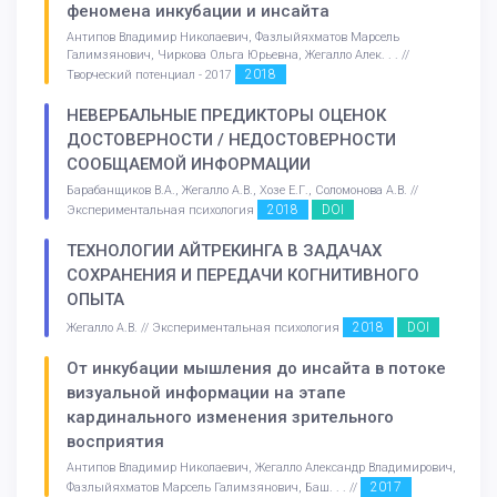
феномена инкубации и инсайта
Антипов Владимир Николаевич, Фазлыйяхматов Марсель
Галимзянович, Чиркова Ольга Юрьевна, Жегалло Алек. . . //
2018
Творческий потенциал - 2017
НЕВЕРБАЛЬНЫЕ ПРЕДИКТОРЫ ОЦЕНОК
ДОСТОВЕРНОСТИ / НЕДОСТОВЕРНОСТИ
СООБЩАЕМОЙ ИНФОРМАЦИИ
Барабанщиков В.А., Жегалло А.В., Хозе Е.Г., Соломонова А.В. //
2018
DOI
Экспериментальная психология
ТЕХНОЛОГИИ АЙТРЕКИНГА В ЗАДАЧАХ
СОХРАНЕНИЯ И ПЕРЕДАЧИ КОГНИТИВНОГО
ОПЫТА
2018
DOI
Жегалло А.В. // Экспериментальная психология
От инкубации мышления до инсайта в потоке
визуальной информации на этапе
кардинального изменения зрительного
восприятия
Антипов Владимир Николаевич, Жегалло Александр Владимирович,
2017
Фазлыйяхматов Марсель Галимзянович, Баш. . . //