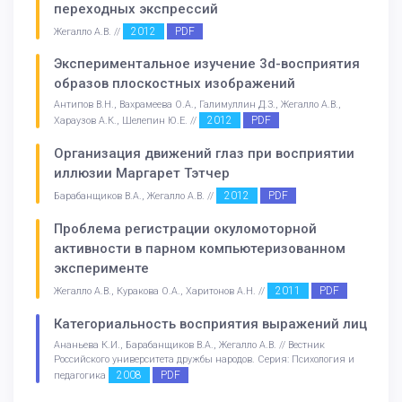
переходных экспрессий
2012
PDF
Жегалло А.В. //
Экспериментальное изучение 3d-восприятия
образов плоскостных изображений
Антипов В.Н., Вахрамеева О.А., Галимуллин Д.З., Жегалло А.В.,
2012
PDF
Хараузов А.К., Шелепин Ю.Е. //
Организация движений глаз при восприятии
иллюзии Маргарет Тэтчер
2012
PDF
Барабанщиков В.А., Жегалло А.В. //
Проблема регистрации окуломоторной
активности в парном компьютеризованном
эксперименте
2011
PDF
Жегалло А.В., Куракова О.А., Харитонов А.Н. //
Категориальность восприятия выражений лиц
Ананьева К.И., Барабанщиков В.А., Жегалло А.В. // Вестник
Российского университета дружбы народов. Серия: Психология и
2008
PDF
педагогика