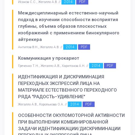
2014
PDF
Исаков С.С., Жегалло А.В. //
Междисциплинарный естественно-научный
подход в изучении способности восприятия
глубины, объема образов плоскостных
изображений с применением бинокулярного
айтрекера
2014
PDF
Антипов В.Н., Жегалло А.В. //
Коммуникация у прокариот
2014
PDF
Греченко Т.Н., Жегалло А.В., Харитонов А.Н. //
ИДЕНТИФИКАЦИЯ И ДИСКРИМИНАЦИЯ
ПЕРЕХОДНЫХ ЭКСПРЕССИЙ ЛИЦА НА
МАТЕРИАЛЕ ЕСТЕСТВЕННОГО ПЕРЕХОДНОГО
РЯДА "РАДОСТЬ–УДИВЛЕНИЕ"
2014
PDF
Жегалло А.В., Королькова О.А. //
ОСОБЕННОСТИ ОКУЛОМОТОРНОЙ АКТИВНОСТИ
ПРИ ВЫПОЛНЕНИИ КОМБИНИРОВАННОЙ
ЗАДАЧИ ИДЕНТИФИКАЦИИ/ДИСКРИМИНАЦИИ