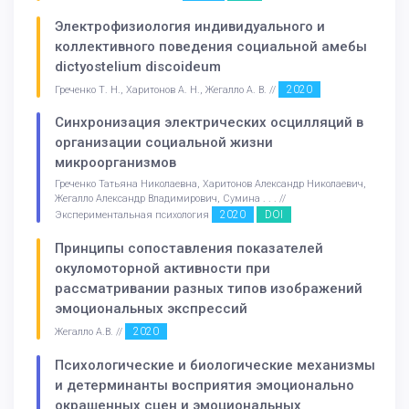
Электрофизиология индивидуального и
коллективного поведения социальной амебы
dictyostelium discoideum
2020
Греченко Т. Н., Харитонов А. Н., Жегалло А. В. //
Синхронизация электрических осцилляций в
организации социальной жизни
микроорганизмов
Греченко Татьяна Николаевна, Харитонов Александр Николаевич,
Жегалло Александр Владимирович, Сумина . . . //
2020
DOI
Экспериментальная психология
Принципы сопоставления показателей
окуломоторной активности при
рассматривании разных типов изображений
эмоциональных экспрессий
2020
Жегалло А.В. //
Психологические и биологические механизмы
и детерминанты восприятия эмоционально
окрашенных сцен и эмоциональных