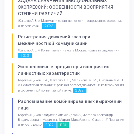
ЗАДАЧА СРАВНЕНИЯ ЭМОЦИОНАЛЬНЫХ
ЭКСПРЕССИЙ: ОСОБЕННОСТИ ВОСПРИЯТИЯ
СТЕПЕНИ РАЗЛИЧИЙ
Жегалло А.В. // Математическая психология: современное состояние
2023
и перспективы
Регистрация движений глаз при
межличностной коммуникации
Жегалло А.В. // Когнитивная наука в Москве: новые исследования
2023
Экспрессивные предикторы восприятия
личностных характеристик
Барабанщиков В. А., Жегалло А. В., Маринова М. M., Смольный Я. Н.
// Психология познания: речевая опосредованность и категоризация
2022
в современной когнитивной науке.
Распознавание комбинированных выражений
лица
Барабанщиков Владимир Александрович, Жегалло Александр
Владимирович, Маринова Мария Михайловна, Смол. . . // Познание
2022
DOI
и переживание