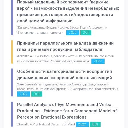
Парный модельный эксперимент "верю/не
верю" - возможность выделения невербальных
признаков достоверности/недостоверности
сообщаемой информации
Жегалло Александр Владимирович, Басюл Иван Андреевич //
2022
DOI
Экспериментальная психология
Принципы параллельного анализа движений
глаз и речевой продукции наблюдателя
Жегалло А. В. // История, современность и перспективы развития
2022
психологии в системе Российской академии наук.
Особенности категориальности восприятия
динамических экспрессий сложных эмоций
Хозе Евгений Геннадиевич, Жегалло Александр Владимирович,
Королькова Ольга Александровна // Экспериментальная психология
2022
DOI
Parallel Analysis of Eye Movements and Verbal
Production - Evidence for a Component Model of
Perception Emotional Expressions
2022
DOI
Zhegallo A.V. // Natural Systems of Mind