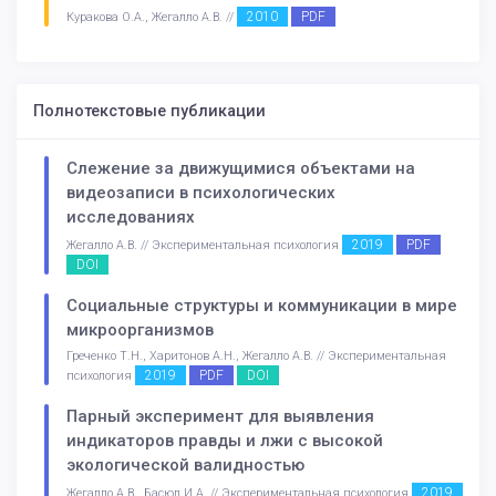
2010
PDF
Куракова О.А., Жегалло А.В. //
Полнотекстовые публикации
Слежение за движущимися объектами на
видеозаписи в психологических
исследованиях
2019
PDF
Жегалло А.В. // Экспериментальная психология
DOI
Социальные структуры и коммуникации в мире
микроорганизмов
Греченко Т.Н., Харитонов А.Н., Жегалло А.В. // Экспериментальная
2019
PDF
DOI
психология
Парный эксперимент для выявления
индикаторов правды и лжи с высокой
экологической валидностью
2019
Жегалло А.В., Басюл И.А. // Экспериментальная психология