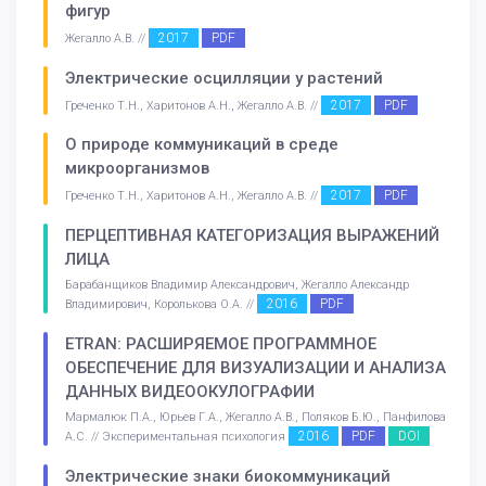
фигур
2017
PDF
Жегалло А.В. //
Электрические осцилляции у растений
2017
PDF
Греченко Т.Н., Харитонов А.Н., Жегалло А.В. //
О природе коммуникаций в среде
микроорганизмов
2017
PDF
Греченко Т.Н., Харитонов А.Н., Жегалло А.В. //
ПЕРЦЕПТИВНАЯ КАТЕГОРИЗАЦИЯ ВЫРАЖЕНИЙ
ЛИЦА
Барабанщиков Владимир Александрович, Жегалло Александр
2016
PDF
Владимирович, Королькова О.А. //
ETRAN: РАСШИРЯЕМОЕ ПРОГРАММНОЕ
ОБЕСПЕЧЕНИЕ ДЛЯ ВИЗУАЛИЗАЦИИ И АНАЛИЗА
ДАННЫХ ВИДЕООКУЛОГРАФИИ
Мармалюк П.А., Юрьев Г.А., Жегалло А.В., Поляков Б.Ю., Панфилова
2016
PDF
DOI
А.С. // Экспериментальная психология
Электрические знаки биокоммуникаций