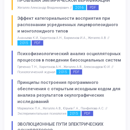
ПРОБЛЕМА ЭМПИРИЧЕСКОЙ ВЕРИФИКАЦИИ
2016
PDF
Жегалло Александр Владимирович //
Эффект категориальности восприятия при
распознании усредненных лицевропеоидного
и монголоидного типов
Ананьева К.И, Харитонов А.Н., Барминов И.А., Жегалло А.В. //
2015
PDF
Психофизиологический анализ осцилляторных
процессов в поведении биосоциальных систем
Греченко Т.Н., Харитонов А.Н., Жегалло А.В., Александров Ю.И. //
2015
PDF
Психологический журнал
Принципы построения программного
обеспечения с открытым исходным кодом для
анализа результатов окулографических
исследований
Мармалюк П.А., Жегалло А.В., Юрьев Г.А., Панфилова А.С. //
2015
PDF
Экспериментальная психология
ЭВОЛЮЦИОННЫЕ ПУТИ ЭЛЕКТРИЧЕСКИХ