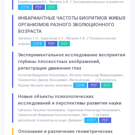
Барабанщиков В.А., Жегалло А.В. // Экспериментальная психология
2018
PDF
DOI
ИНВАРИАНТНЫЕ ЧАСТОТЫ БИОРИТМОВ ЖИВЫХ
ОРГАНИЗМОВ РАЗНОГО ЭВОЛЮЦИОННОГО
ВОЗРАСТА
Греченко Т.Н., Харитонов А.Н., Жегалло А.В. // Психологический
2018
PDF
DOI
журнал
Экспериментальное исследование восприятия
глубины плоскостных изображений,
регистрация движения глаз
Антипов Владимир Николаевич, Жегалло Александр Владимирович,
Галимуллин Дамир Зиннурович, Фазлыйяхма. . . // Психология.
2018
PDF
DOI
Журнал Высшей школы экономики
Новые объекты психологических
исследований и перспективы развития науки
Греченко Татьяна Николаевна, Харитонов Александр Николаевич,
Орлеанский Владимир Константинович, Жег. . . // История
2017
PDF
российской психологии в лицах: Дайджест
Опознание и различение геометрических