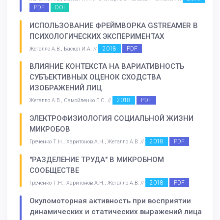
PDF
DOI
ИСПОЛЬЗОВАНИЕ ФРЕЙМВОРКА GSTREAMER В
ПСИХОЛОГИЧЕСКИХ ЭКСПЕРИМЕНТАХ
2018
PDF
Жегалло А.В., Басюл И.А. //
ВЛИЯНИЕ КОНТЕКСТА НА ВАРИАТИВНОСТЬ
СУБЪЕКТИВНЫХ ОЦЕНОК СХОДСТВА
ИЗОБРАЖЕНИЙ ЛИЦ
2018
PDF
Жегалло А.В., Самойленко Е.С. //
ЭЛЕКТРОФИЗИОЛОГИЯ СОЦИАЛЬНОЙ ЖИЗНИ
МИКРОБОВ
2018
PDF
Греченко Т.Н., Харитонов А.Н., Жегалло А.В. //
"РАЗДЕЛЕНИЕ ТРУДА" В МИКРОБНОМ
СООБЩЕСТВЕ
2018
PDF
Греченко Т.Н., Харитонов А.Н., Жегалло А.В. //
Окуломоторная активность при восприятии
динамических и статических выражений лица