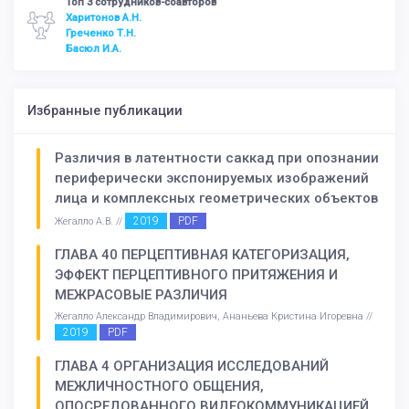
Топ 3 сотрудников-соавторов
Харитонов А.Н.
Греченко Т.Н.
Басюл И.А.
Избранные публикации
Различия в латентности саккад при опознании
периферически экспонируемых изображений
лица и комплексных геометрических объектов
2019
PDF
Жегалло А.В. //
ГЛАВА 40 ПЕРЦЕПТИВНАЯ КАТЕГОРИЗАЦИЯ,
ЭФФЕКТ ПЕРЦЕПТИВНОГО ПРИТЯЖЕНИЯ И
МЕЖРАСОВЫЕ РАЗЛИЧИЯ
Жегалло Александр Владимирович, Ананьева Кристина Игоревна //
2019
PDF
ГЛАВА 4 ОРГАНИЗАЦИЯ ИССЛЕДОВАНИЙ
МЕЖЛИЧНОСТНОГО ОБЩЕНИЯ,
ОПОСРЕДОВАННОГО ВИДЕОКОММУНИКАЦИЕЙ