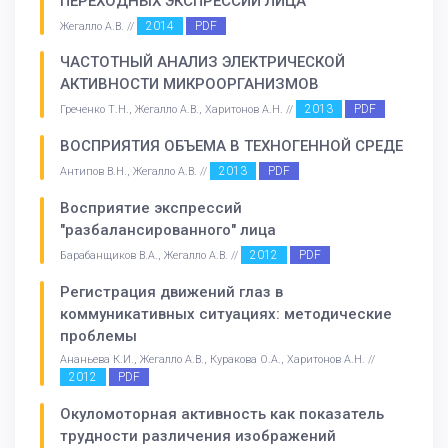
ПЕРЕХОДНЫХ ЭКСПРЕССИЙ ЛИЦА
2014
PDF
Жегалло А.В. //
ЧАСТОТНЫЙ АНАЛИЗ ЭЛЕКТРИЧЕСКОЙ
АКТИВНОСТИ МИКРООРГАНИЗМОВ
2013
PDF
Греченко Т.Н., Жегалло А.В., Харитонов А.Н. //
ВОСПРИЯТИЯ ОБЪЕМА В ТЕХНОГЕННОЙ СРЕДЕ
2013
PDF
Антипов В.Н., Жегалло А.В. //
Восприятие экспрессий
"разбалансированного" лица
2012
PDF
Барабанщиков В.А., Жегалло А.В. //
Регистрация движений глаз в
коммуникативных ситуациях: методические
проблемы
Ананьева К.И., Жегалло А.В., Куракова О.А., Харитонов А.Н. //
2012
PDF
Окуломоторная активность как показатель
трудности различения изображений