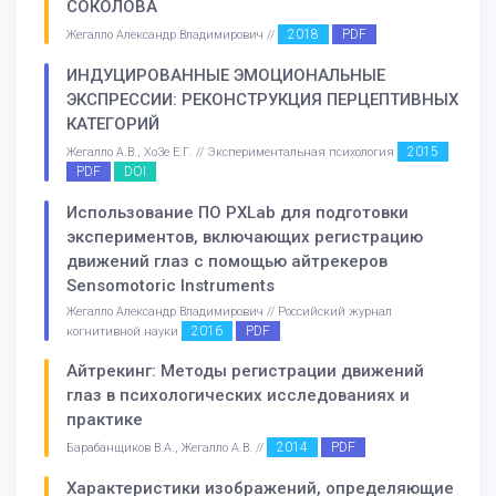
СОКОЛОВА
2018
PDF
Жегалло Александр Владимирович //
ИНДУЦИРОВАННЫЕ ЭМОЦИОНАЛЬНЫЕ
ЭКСПРЕССИИ: РЕКОНСТРУКЦИЯ ПЕРЦЕПТИВНЫХ
КАТЕГОРИЙ
2015
Жегалло А.В., Хо3е Е.Г. // Экспериментальная психология
PDF
DOI
Использование ПО PXLab для подготовки
экспериментов, включающих регистрацию
движений глаз с помощью айтрекеров
Sensomotoric Instruments
Жегалло Александр Владимирович // Российский журнал
2016
PDF
когнитивной науки
Айтрекинг: Методы регистрации движений
глаз в психологических исследованиях и
практике
2014
PDF
Барабанщиков В.А., Жегалло А.В. //
Характеристики изображений, определяющие