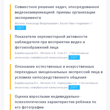
Совместное решение задач, опосредованное
видеокоммуникацией: приемы организации
эксперимента
Жегалло Александр Владимирович, Басюл Иван Андреевич //
2017
Показатели окуломоторной активности
наблюдателя при восприятии видео и
фотоизображений лица
Барабанщиков В.А., Жегалло А.В., Хозе Е.Г. // Когнитивные
2017
механизмы невербальной коммуникации
Опознание естественных и искусственных
переходных эмоциональных экспрессий лица в
условиях непосредственного общения
Барабанщиков В.А., Жегалло А.В., Королькова О.А. // Когнитивные
2017
механизмы невербальной коммуникации
Оценка взрослыми индивидуально-
психологических характеристик ребенка по
его фотографии