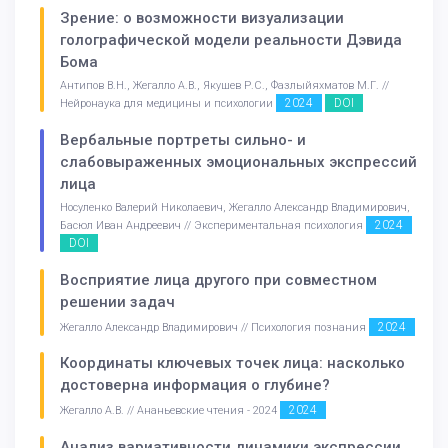
Зрение: о возможности визуализации
голографической модели реальности Дэвида
Бома
Антипов В.Н., Жегалло А.В., Якушев Р.С., Фазлыйяхматов М.Г. //
2024
DOI
Нейронаука для медицины и психологии
Вербальные портреты сильно- и
слабовыраженных эмоциональных экспрессий
лица
Носуленко Валерий Николаевич, Жегалло Александр Владимирович,
2024
Басюл Иван Андреевич // Экспериментальная психология
DOI
Восприятие лица другого при совместном
решении задач
2024
Жегалло Александр Владимирович // Психология познания
Координаты ключевых точек лица: насколько
достоверна информация о глубине?
2024
Жегалло А.В. // Ананьевские чтения - 2024
Анализ вариативности динамики экспрессии