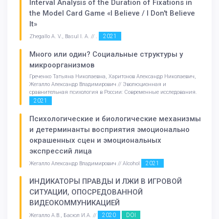
Interval Analysis of the Duration of Fixations in
the Model Card Game «I Believe / I Don't Believe
It»
2021
Zhegallo A. V., Basul I. A. // .
Много или один? Социальные структуры у
микроорганизмов
Греченко Татьяна Николаевна, Харитонов Александр Николаевич,
Жегалло Александр Владимирович // Эволюционная и
сравнительная психология в России: Современные исследования.
2021
Психологические и биологические механизмы
и детерминанты восприятия эмоционально
окрашенных сцен и эмоциональных
экспрессий лица
2021
Жегалло Александр Владимирович // Alcohol
ИНДИКАТОРЫ ПРАВДЫ И ЛЖИ В ИГРОВОЙ
СИТУАЦИИ, ОПОСРЕДОВАННОЙ
ВИДЕОКОММУНИКАЦИЕЙ
2020
DOI
Жегалло А.В., Басюл И.А. //