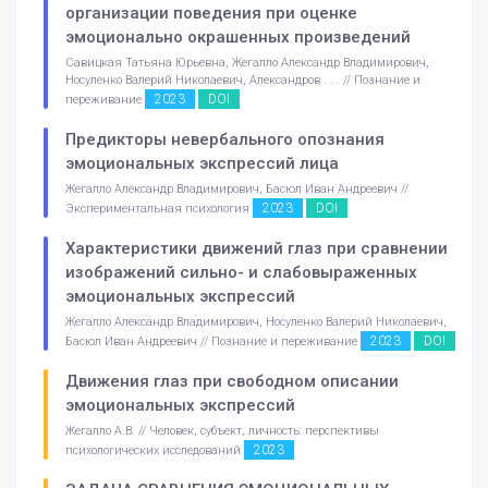
организации поведения при оценке
эмоционально окрашенных произведений
Савицкая Татьяна Юрьевна, Жегалло Александр Владимирович,
Носуленко Валерий Николаевич, Александров . . . // Познание и
2023
DOI
переживание
Предикторы невербального опознания
эмоциональных экспрессий лица
Жегалло Александр Владимирович, Басюл Иван Андреевич //
2023
DOI
Экспериментальная психология
Характеристики движений глаз при сравнении
изображений сильно- и слабовыраженных
эмоциональных экспрессий
Жегалло Александр Владимирович, Носуленко Валерий Николаевич,
2023
DOI
Басюл Иван Андреевич // Познание и переживание
Движения глаз при свободном описании
эмоциональных экспрессий
Жегалло А.В. // Человек, субъект, личность: перспективы
2023
психологических исследований