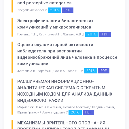
and perceptive categories
2016
PDF
Zhegallo Alexander //
Электрофизиология биологических
коммуникаций у микроорганизмов
2016
PDF
Греченко Т.Н., Харитонов А.Н., Жегалло А.В. //
Оценка окуломоторной активности
наблюдателя при восприятии
видеоизображений лица человека в процессе
коммуникации
2016
PDF
Жегалло А.В., Барабанщиков В.А., Хозе Е.Г. //
РАСШИРЯЕМАЯ ИНФОРМАЦИОННО-
АНАЛИТИЧЕСКАЯ СИСТЕМА С ОТКРЫТЫМ
ИСХОДНЫМ КОДОМ ДЛЯ АНАЛИЗА ДАННЫХ
ВИДЕООКУЛОГРАФИИ
Мармалюк Павел Алексеевич, Жегалло Александр Владимирович,
2016
PDF
Юрьев Григорий Александрович //
МЕХАНИЗМЫ ЗРИТЕЛЬНОГО ОПОЗНАНИЯ: