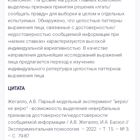
компонент. На уровне нагрузок главных компонент
выделены признаки принятия решения «лгать/
сообщать правду» для выборки в целом и отдельных
испытуемых. Обнаружено, что целостные паттерны
выражения лица, связанные с достоверностью/
недостоверностью сообщаемой информации при
«низких ставках» характеризуются высокой
индивидуальной вариативностью. В качестве
направления дальнейших исследований выражений
лица предлагается переход к изучению
индивидуального репертуара целостных паттернов
выражения лица.
ЦИТАТА
Жегалло, А.В. Парный модельный эксперимент "верю/
не верю" - возможность выделения невербальных
признаков достоверности/недостоверности
сообщаемой информации / А.В. Жегалло, И.А. Басюл //
Экспериментальная психология. – 2022. – Т. 15. – № 3.
– С. 79-87