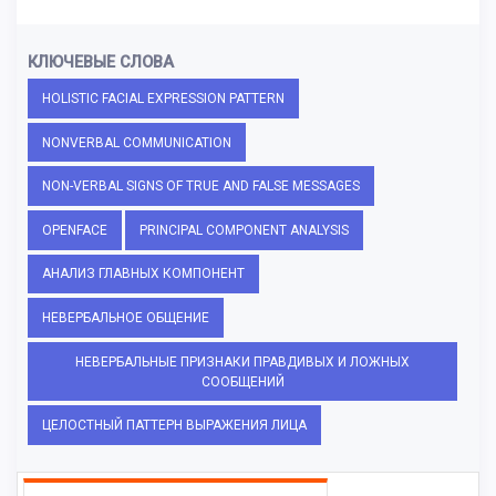
КЛЮЧЕВЫЕ СЛОВА
HOLISTIC FACIAL EXPRESSION PATTERN
NONVERBAL COMMUNICATION
NON-VERBAL SIGNS OF TRUE AND FALSE MESSAGES
OPENFACE
PRINCIPAL COMPONENT ANALYSIS
АНАЛИЗ ГЛАВНЫХ КОМПОНЕНТ
НЕВЕРБАЛЬНОЕ ОБЩЕНИЕ
НЕВЕРБАЛЬНЫЕ ПРИЗНАКИ ПРАВДИВЫХ И ЛОЖНЫХ
СООБЩЕНИЙ
ЦЕЛОСТНЫЙ ПАТТЕРН ВЫРАЖЕНИЯ ЛИЦА