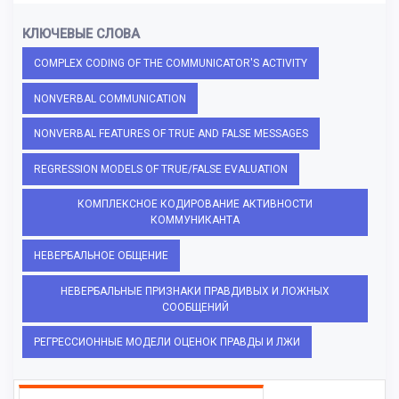
КЛЮЧЕВЫЕ СЛОВА
COMPLEX CODING OF THE COMMUNICATOR'S ACTIVITY
NONVERBAL COMMUNICATION
NONVERBAL FEATURES OF TRUE AND FALSE MESSAGES
REGRESSION MODELS OF TRUE/FALSE EVALUATION
КОМПЛЕКСНОЕ КОДИРОВАНИЕ АКТИВНОСТИ
КОММУНИКАНТА
НЕВЕРБАЛЬНОЕ ОБЩЕНИЕ
НЕВЕРБАЛЬНЫЕ ПРИЗНАКИ ПРАВДИВЫХ И ЛОЖНЫХ
СООБЩЕНИЙ
РЕГРЕССИОННЫЕ МОДЕЛИ ОЦЕНОК ПРАВДЫ И ЛЖИ