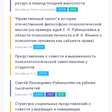
ресурс в период поздней взрослости
2019
DOI
Мустафина Лилия Шаукатовна
"Нравственный закон" в истории
отечественной философско-психологической
мысли (на примере идей С. Л. Рубинштейна в
области психологии личности и И. А. Ильина о
психологии человека как субъекта права)
2019
Борисова Н.В.
Представления о совести и выраженность
психопатологической симптоматики у
студентов
2019
Мустафина Л.Ш.
Сергей Леонидович Рубинштейн на рубеже
тысячелетий
2019
PDF
DOI
Борисова Н.В.
Структура социальных представлений о
совести у верующих и неверующих