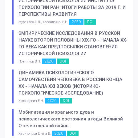
ИСТОРИЧЕСКОЙ ПСИХОЛОГИИ ИНСТИТУТА
ПСИХОЛОГИИ РАН: ИТОГИ РАБОТЫ ЗА 2019 Г. И
ПЕРСПЕКТИВЫ РАЗВИТИЯ
2020
DOI
Журавлев А.Л., Холондович Е.Н.
ЭМПИРИЧЕСКИЕ ИССЛЕДОВАНИЯ В РУССКОЙ
НАУКЕ ВТОРОЙ ПОЛОВИНЫ XIX-ГО - НАЧАЛА XX-
ГО ВЕКА КАК ПРЕДПОСЫЛКИ СТАНОВЛЕНИЯ
ИСТОРИЧЕСКОЙ ПСИХОЛОГИИ
2020
DOI
Позняков В.П.
ДИНАМИКА ПСИХОЛОГИЧЕСКОГО
САМОЧУВСТВИЯ ЧЕЛОВЕКА В РОССИИ КОНЦА
XX - НАЧАЛА XXI ВЕКОВ (ИСТОРИКО-
ПСИХОЛОГИЧЕСКОЕ ИССЛЕДОВАНИЕ)
2020
DOI
Холондович Е.Н.
Мобилизация морального духа и
психологического состояния в годы Великой
Отечественной войны
2020
DOI
Харитонова Елена В.