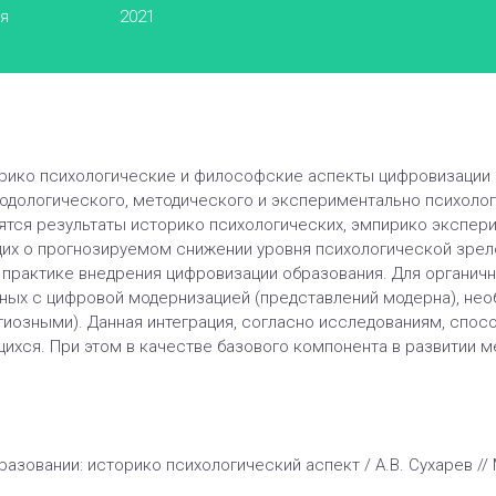
ья
2021
рико психологические и философские аспекты цифровизации 
одологического, методического и экспериментально психоло
ятся результаты историко психологических, эмпирико экспер
их о прогнозируемом снижении уровня психологической зрел
практике внедрения цифровизации образования. Для органичн
ных с цифровой модернизацией (представлений модерна), необ
иозными). Данная интеграция, согласно исследованиям, спосо
щихся. При этом в качестве базового компонента в развитии
азовании: историко психологический аспект / А.В. Сухарев // Ми