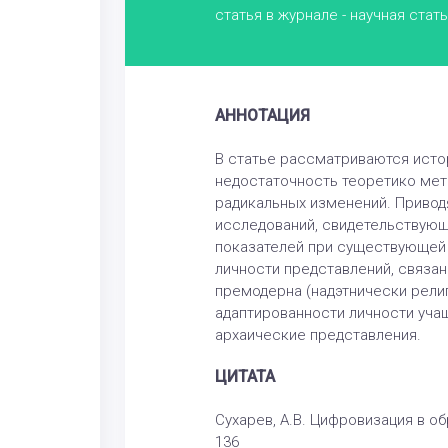
статья в журнале - научная стат
АННОТАЦИЯ
В статье рассматриваются исто
недостаточность теоретико мет
радикальных изменений. Привод
исследований, свидетельствующ
показателей при существующей 
личности представлений, связан
премодерна (надэтнически религ
адаптированности личности уча
архаические представления.
ЦИТАТА
Сухарев, А.В. Цифровизация в обр
136