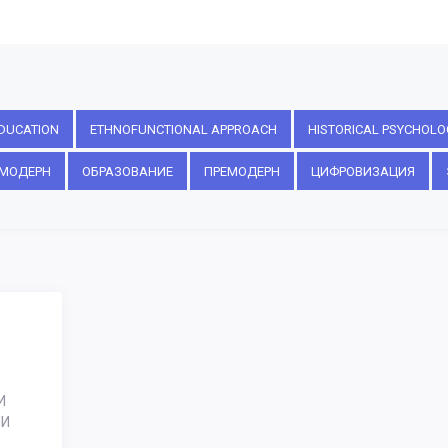
DUCATION
ETHNOFUNCTIONAL APPROACH
HISTORICAL PSYCHOLO
МОДЕРН
ОБРАЗОВАНИЕ
ПРЕМОДЕРН
ЦИФРОВИЗАЦИЯ
И
ИИ