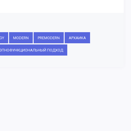
GY
MODERN
PREMODERN
АРХАИКА
ЭТНОФУНКЦИОНАЛЬНЫЙ ПОДХОД