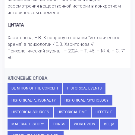
рассмотрения вещественной истории в конкретном
историческом времени.
ЦИТАТА
Харитонова, Е.В. К вопросу о понятии “историческое
время” в психологии / Е.В. Харитонова //
Психологический журнал. – 2024. – Т. 45. – № 4. – С. 71-
80
КЛЮЧЕВЫЕ СЛОВА
DE NITION OF THE CONCEPT
HISTORICAL EVENTS
HISTORICAL PERSONALITY
HISTORICAL PSYCHOLOGY
HISTORICAL SOURCES
HISTORICAL TIME
LIFESTYLE
MATERIAL HISTORY
THINGS
WORLDVIEW
ВЕЩИ