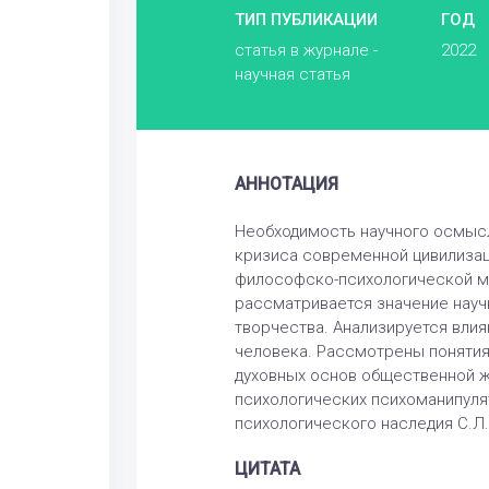
ТИП ПУБЛИКАЦИИ
ГОД
статья в журнале -
2022
научная статья
АННОТАЦИЯ
Необходимость научного осмысл
кризиса современной цивилизац
философско-психологической мы
рассматривается значение науч
творчества. Анализируется влия
человека. Рассмотрены понятия 
духовных основ общественной жи
психологических психоманипуля
психологического наследия С.Л.
ЦИТАТА