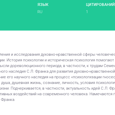
ЯЗЫК
ЦИТИРОВАНИЙ
RU
1
ения и исследования духовно-нравственной сферы человечес
ии. История психологии и историческая психология помогаю
сли дореволюционного периода, в частности, к трудам Семен
ного наследия С.Л. Франка для развития духовно-нравственно
ние его научного наследия на процесс «психологизации гносе
душа, душевная жизнь, сознание, личность, условия психолог
зни. Подчеркивается, в частности, актуальность идей С.Л. 
тивных воздействий на современного человека. Намечаются 
 Франка.