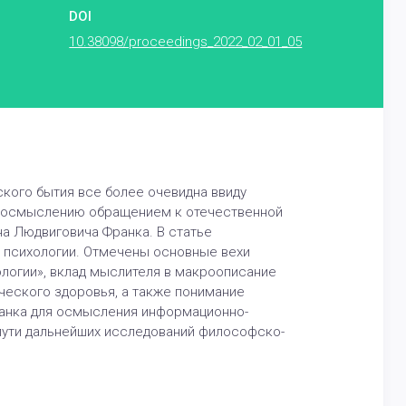
DOI
10.38098/proceedings_2022_02_01_05
кого бытия все более очевидна ввиду
т осмыслению обращением к отечественной
а Людвиговича Франка. В статье
й психологии. Отмечены основные вехи
ологии», вклад мыслителя в макроописание
ического здоровья, а также понимание
Франка для осмысления информационно-
пути дальнейших исследований философско-