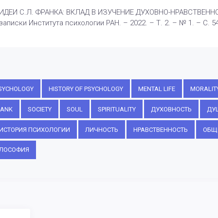
 ИДЕИ С.Л. ФРАНКА: ВКЛАД B ИЗУЧЕНИЕ ДУХОВНО-НРАВСТВЕНН
записки Института психологии РАН. – 2022. – Т. 2. – № 1. – С. 5
PSYCHOLOGY
HISTORY OF PSYCHOLOGY
MENTAL LIFE
MORALIT
RANK
SOCIETY
SOUL
SPIRITUALITY
ДУХОВНОСТЬ
ДУ
ИСТОРИЯ ПСИХОЛОГИИ
ЛИЧНОСТЬ
НРАВСТВЕННОСТЬ
ОБЩ
ЛОСОФИЯ