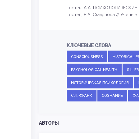
Гостев, А.А. ПСИХОЛОГИЧЕСКИЕ
Гостев, Е.А. Смирнова // Ученые 
КЛЮЧЕВЫЕ СЛОВА
CONSCIOUSNESS
HISTORICAL 
PSYCHOLOGICAL HEALTH
S.L. F
ИСТОРИЧЕСКАЯ ПСИХОЛОГИЯ
С.Л. ФРАНК
СОЗНАНИЕ
ФИ
АВТОРЫ