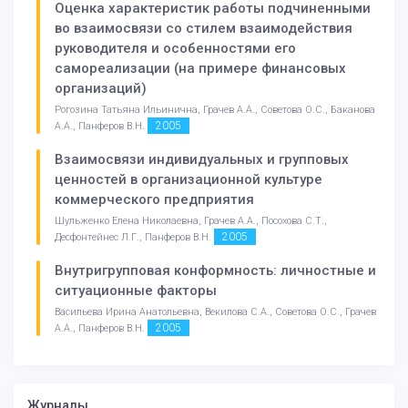
Оценка характеристик работы подчиненными
во взаимосвязи со стилем взаимодействия
руководителя и особенностями его
самореализации (на примере финансовых
организаций)
Рогозина Татьяна Ильинична, Грачев А.А., Советова О.С., Баканова
2005
А.А., Панферов В.Н.
Взаимосвязи индивидуальных и групповых
ценностей в организационной культуре
коммерческого предприятия
Шульженко Елена Николаевна, Грачев А.А., Посохова С.Т.,
2005
Десфонтейнес Л.Г., Панферов В.Н.
Внутригрупповая конформность: личностные и
ситуационные факторы
Васильева Ирина Анатольевна, Векилова С.А., Советова О.С., Грачев
2005
А.А., Панферов В.Н.
Журналы