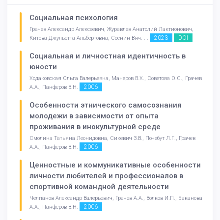
Социальная психология
Грачев Александр Алексеевич, Журавлев Анатолий Лактионович,
2023
DOI
Китова Джульетта Альбертовна, Соснин Вяч. . .
Социальная и личностная идентичность в
юности
Ходаковская Ольга Валерьевна, Манеров В.Х., Советова О.С., Грачев
2006
А.А., Панферов В.Н.
Особенности этнического самосознания
молодежи в зависимости от опыта
проживания в инокультурной среде
Смолина Татьяна Леонидовна, Сикевич З.В., Почебут Л.Г., Грачев
2006
А.А., Панферов В.Н.
Ценностные и коммуникативные особенности
личности любителей и профессионалов в
спортивной командной деятельности
Челпанов Александр Валерьевич, Грачев А.А., Волков И.П., Баканова
2006
А.А., Панферов В.Н.