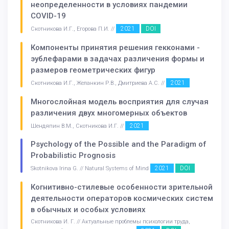
неопределенности в условиях пандемии
COVID-19
2021
DOI
Скотникова И.Г., Егорова П.И. //
Компоненты принятия решения гекконами -
эублефарами в задачах различения формы и
размеров геометрических фигур
2021
Скотникова И.Г., Желанкин Р.В., Дмитриева А.С. //
Многослойная модель восприятия для случая
различения двух многомерных объектов
2021
Шендяпин В.М., Скотникова И.Г. //
Psychology of the Possible and the Paradigm of
Probabilistic Prognosis
2021
DOI
Skotnikova Irina G. // Natural Systems of Mind
Когнитивно-стилевые особенности зрительной
деятельности операторов космических систем
в обычных и особых условиях
Скотникова И. Г. // Актуальные проблемы психологии труда,