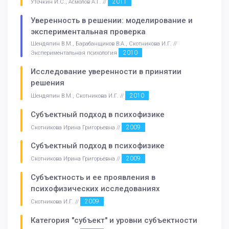
2011
Уточкин И.С., Асмолов А.Г. //
Уверенность в решении: моделирование и
экспериментальная проверка
Шендяпин В.М., Барабанщиков В.А., Скотникова И.Г. //
2010
Экспериментальная психология
Исследование уверенности в принятии
решения
2010
Шендяпин В.М., Скотникова И.Г. //
Субъектный подход в психофизике
2009
Скотникова Ирина Григорьевна //
Субъектный подход в психофизике
2009
Скотникова Ирина Григорьевна //
Субъектность и ее проявления в
психофизических исследованиях
2009
Скотникова И.Г. //
Категория "субъект" и уровни субъектности