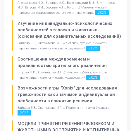
Александров И.О., Баканов А.С., Белопольский В.И., Блинникова
И.В., Ветрова И.И., Воронин А.Н., Голо. . . // Математическая
2023
психология: современное состояние и перспективы
Изучение индивидуально-психологических
особенностей человека и животных
(основания для сравнительных исследований)
Зайцева Е.В., Скотникова И.Г. // Человек, субъект, личность:
2023
перспективы психологических исследований
Соотношения между временем и
правильностью зрительного различения
Егорова П.И., Скотникова И.Г. // Человек, субъект, личность:
2023
перспективы психологических исследований
Возможности игры "Xonix" для исследования
тревожности как значимой индивидуальной
особенности в принятии решения
Зайцева Е.В., Скотникова И.Г. // Психология - наука будущего
2023
МОДЕЛИ ПРИНЯТИЯ РЕШЕНИЯ ЧЕЛОВЕКОМ И
ЖИВОТНЫМИ В ВОСПРИЯТИИ И КОГНИТИВНЫХ