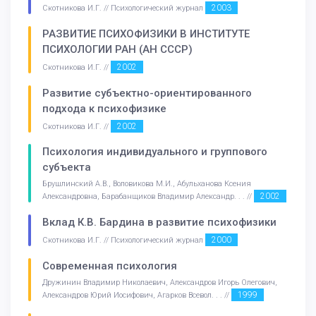
2003
Скотникова И.Г. // Психологический журнал
РАЗВИТИЕ ПСИХОФИЗИКИ В ИНСТИТУТЕ
ПСИХОЛОГИИ РАН (АН СССР)
2002
Скотникова И.Г. //
Развитие субъектно-ориентированного
подхода к психофизике
2002
Скотникова И.Г. //
Психология индивидуального и группового
субъекта
Брушлинский А.В., Воловикова М.И., Абульханова Ксения
2002
Александровна, Барабанщиков Владимир Александр. . . //
Вклад К.В. Бардина в развитие психофизики
2000
Скотникова И.Г. // Психологический журнал
Современная психология
Дружинин Владимир Николаевич, Александров Игорь Олегович,
1999
Александров Юрий Иосифович, Агарков Всевол. . . //