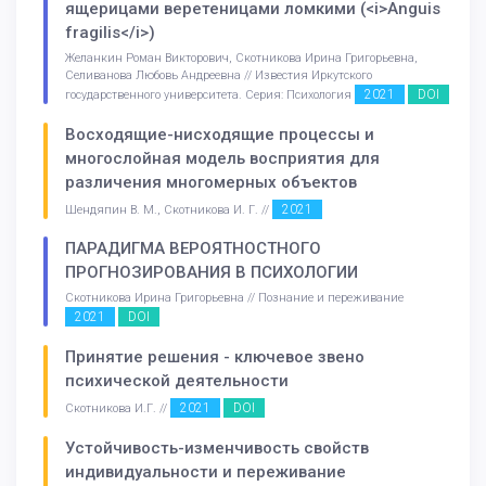
ящерицами веретеницами ломкими (<i>Anguis
fragilis</i>)
Желанкин Роман Викторович, Скотникова Ирина Григорьевна,
Селиванова Любовь Андреевна // Известия Иркутского
2021
DOI
государственного университета. Серия: Психология
Восходящие-нисходящие процессы и
многослойная модель восприятия для
различения многомерных объектов
2021
Шендяпин В. М., Скотникова И. Г. //
ПАРАДИГМА ВЕРОЯТНОСТНОГО
ПРОГНОЗИРОВАНИЯ В ПСИХОЛОГИИ
Скотникова Ирина Григорьевна // Познание и переживание
2021
DOI
Принятие решения - ключевое звено
психической деятельности
2021
DOI
Скотникова И.Г. //
Устойчивость-изменчивость свойств
индивидуальности и переживание