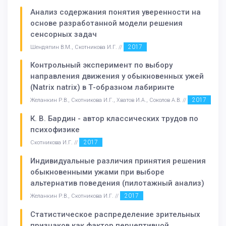
Анализ содержания понятия уверенности на
основе разработанной модели решения
сенсорных задач
2017
Шендяпин В.М., Скотникова И.Г. //
Контрольный эксперимент по выбору
направления движения у обыкновенных ужей
(Natrix natrix) в Т-образном лабиринте
2017
Желанкин Р.В., Скотникова И.Г., Хватов И.А., Соколов А.В. //
К. В. Бардин - автор классических трудов по
психофизике
2017
Скотникова И.Г. //
Индивидуальные различия принятия решения
обыкновенными ужами при выборе
альтернатив поведения (пилотажный анализ)
2017
Желанкин Р.В., Скотникова И.Г. //
Статистическое распределение зрительных
признаков как фактор перцептивной