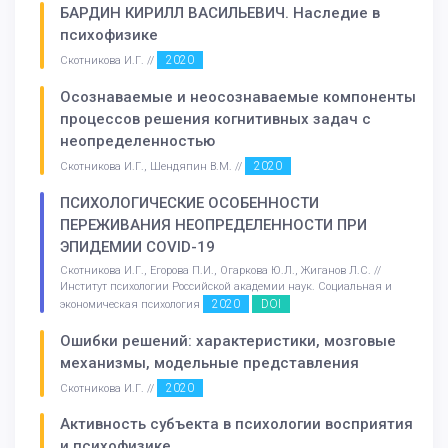
БАРДИН КИРИЛЛ ВАСИЛЬЕВИЧ. Наследие в
психофизике
2020
Скотникова И.Г. //
Осознаваемые и неосознаваемые компоненты
процессов решения когнитивных задач с
неопределенностью
2020
Скотникова И.Г., Шендяпин В.М. //
ПСИХОЛОГИЧЕСКИЕ ОСОБЕННОСТИ
ПЕРЕЖИВАНИЯ НЕОПРЕДЕЛЕННОСТИ ПРИ
ЭПИДЕМИИ COVID-19
Скотникова И.Г., Егорова П.И., Огаркова Ю.Л., Жиганов Л.С. //
Институт психологии Российской академии наук. Социальная и
2020
DOI
экономическая психология
Ошибки решений: характеристики, мозговые
механизмы, модельные представления
2020
Скотникова И.Г. //
Активность субъекта в психологии восприятия
и психофизике