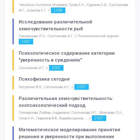
Чекалина Ангелина Игоревна, Гусев А.Н., Худяков А.И., Скотникова
2008
И.Г., Асмолов А.Г. //
Исследование различительной
хемочувствительности рыб
Селиванова Л.А., Скотникова И.Г. // Психологический журнал
2007
Психологическое содержание категории
"уверенность в суждениях"
2007
Скотникова И.Г. //
Психофизика сегодня
2007
Носуленко В.Н., Скотникова И.Г. //
Различительная хемочувствительность:
зоопсихологический подход
Селиванова Любовь Андреевна, Скотникова И.Г., Моисеева Л.А.,
2007
Гусев А.Н., Гаврилов В.В., Барабанщиков. . . //
Математическое моделирование принятия
решения и уверенности при выполнении