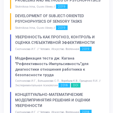
PROBLEMS AND METHODS OF PSYCHOPHYSICS
2019
Skotnikova Irina, Gusev Alexey //
DEVELOPMENT OF SUBJECT-ORIENTED
PSYCHOPHYSICS OF SENSORY TASKS
2019
Skotnikova Irina, Gusev Alexey //
УВЕРЕННОСТЬ КАК ПРОГНОЗ, КОНТРОЛЬ И
ОЦЕНКА СУБЪЕКТИВНОЙ ЭФФЕКТИВНОСТИ
2019
Скотникова И.Г. // Человек. Искусство. Вселенная
Модификация теста дж. Кагана
"Рефлективность-Импульсивность"для
диагностики отношения работника к
безопасности труда
Скотникова И.Г., Большакова С.П., Воробьев К.В., Грищенко Я.И. //
2018
DOI
Экспериментальная психология
КОНЦЕПТУАЛЬНО-МАТЕМАТИЧЕСКИЕ
МОДЕЛИПРИНЯТИЯ РЕШЕНИЯ И ОЦЕНКИ
УВЕРЕННОСТИ
2018
Скотникова И.Г. // Человек. Искусство. Вселенная