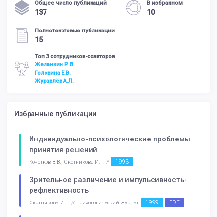
Общее число публикаций
В избранном
137
10
Полнотекстовые публикации
15
Топ 3 сотрудников-соавторов
Желанкин Р.В.
Головина Е.В.
Журавлёв А.Л.
Избранные публикации
Индивидуально-психологические проблемы
принятия решений
1993
Кочетков В.В., Скотникова И.Г. //
Зрительное различение и импульсивность-
рефлективность
1999
PDF
Скотникова И.Г. // Психологический журнал