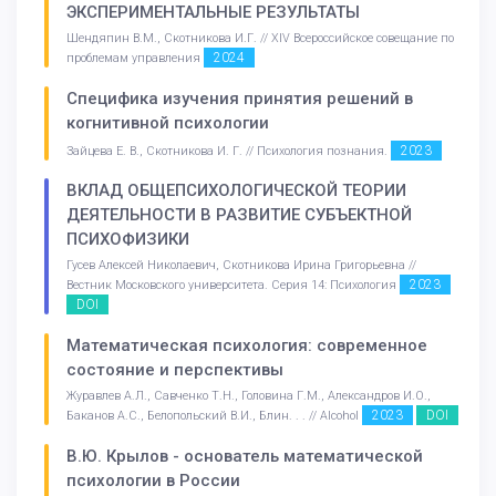
ЭКСПЕРИМЕНТАЛЬНЫЕ РЕЗУЛЬТАТЫ
Шендяпин В.М., Скотникова И.Г. // XIV Всероссийское совещание по
2024
проблемам управления
Специфика изучения принятия решений в
когнитивной психологии
2023
Зайцева Е. В., Скотникова И. Г. // Психология познания.
ВКЛАД ОБЩЕПСИХОЛОГИЧЕСКОЙ ТЕОРИИ
ДЕЯТЕЛЬНОСТИ В РАЗВИТИЕ СУБЪЕКТНОЙ
ПСИХОФИЗИКИ
Гусев Алексей Николаевич, Скотникова Ирина Григорьевна //
2023
Вестник Московского университета. Серия 14: Психология
DOI
Математическая психология: современное
состояние и перспективы
Журавлев А.Л., Савченко Т.Н., Головина Г.М., Александров И.О.,
2023
DOI
Баканов А.С., Белопольский В.И., Блин. . . // Alcohol
В.Ю. Крылов - основатель математической
психологии в России