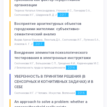
организации
Тюрина Наталья Александровна, Уточкин И.С., Гончаров О.А.,
2017
Скотникова И.Г., Шадриков В. Д. //
Восприятие архитектурных объектов
городскими жителями: субъективно-
семантический анализ
Вырва Арина Юрьевна, Леонтьев Д.А., Скотникова И.Г., Лупенко Е.А.,
2017
Асмолов А. Г. //
Внедрение элементов психологического
тестирования в электронные инструктажи
Скотникова И.Г., Большакова С.П., Грищенко Я.И., Караченцева М.С.
2016
// Безопасность труда в промышленности
УВЕРЕННОСТЬ В ПРИНЯТИИ РЕШЕНИЯ (В
СЕНСОРНЫХ И КОГНИТИВНЫХ ЗАДАЧАХ) И В
СЕБЕ
2016
Скотникова И.Г. // Человек. Искусство. Вселенная
An approach to solve a problem: whether a
sensory threshold really exists