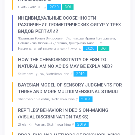
2020
DOI
Скотникова И.Г. //
ИНДИВИДУАЛЬНЫЕ ОСОБЕННОСТИ
РАЗЛИЧЕНИЯ ГЕОМЕТРИЧЕСКИХ ФИГУР У ТРЕХ
ВИДОВ РЕПТИЛИЙ
Желанкин Роман Викторович, Скотникова Ирина Григорьевна,
Селиванова Любовь Андреевна, Дмитриева Анас. . . //
2020
DOI
Национальный психологический журнал
HOW THE CHEMOSENSITIVITY OF FISH TO
NATURAL AMINO ACIDS MAY BE EXPLAINED?
2019
Selivanova Lyubov, Skotnikova Irina //
BAYESIAN MODEL OF SENSORY JUDGMENTS FOR
THREE AND MORE MULTIDIMENSIONAL STIMULI
2019
Shendyapin Valentin, Skotnikova Irina //
REPTILES' BEHAVIOR IN DECISION-MAKING
(VISUAL DISCRIMINATION TASKS)
2019
Zhelankin Roman, Skotnikova Irina //