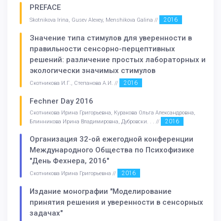
PREFACE
2016
Skotnikova Irina, Gusev Alexey, Menshikova Galina //
Значение типа стимулов для уверенности в
правильности сенсорно-перцептивных
решений: различение простых лабораторных и
экологически значимых стимулов
2016
Скотникова И.Г., Степанова А.И. //
Fechner Day 2016
Скотникова Ирина Григорьевна, Куракова Ольга Александровна,
2016
Блинникова Ирина Владимировна, Дубровски. . . //
Организация 32-ой ежегодной конференции
Международного Общества по Психофизике
"День Фехнера, 2016"
2016
Скотникова Ирина Григорьевна //
Издание монографии "Моделирование
принятия решения и уверенности в сенсорных
задачах"