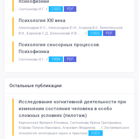
психофизики
2003
PDF
Скотникова И.Г. //
Психология XXI века
Александров И.О., Александров Ю.И., Агарков В.А., Белопольский
2003
PDF
В.И., Бирюков С.Д., Блинникова И.В., . . . //
Психология сенсорных процессов.
Психофизика
1999
PDF
Скотникова И.Г. //
Остальные публикации
Исследование когнитивной деятельности при
изменении состояния человека в особо
сложных условиях (пилотаж)
Карпинская Валерия Юльевна, Скотникова Ирина Григорьевна,
Егорова Полина Ивановна, Апанович Владимир. . . // Экстремальная
2025
психология: интеграция науки и практики