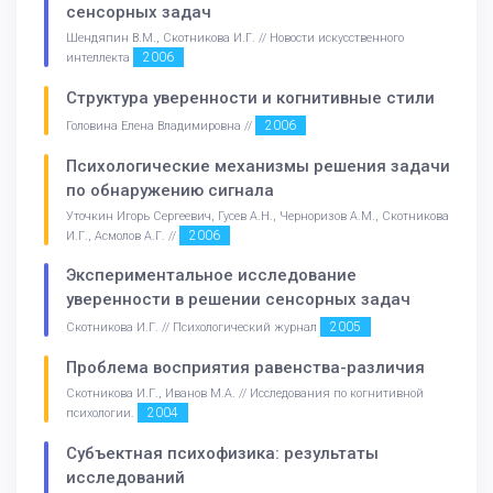
сенсорных задач
Шендяпин В.М., Скотникова И.Г. // Новости искусственного
2006
интеллекта
Структура уверенности и когнитивные стили
2006
Головина Елена Владимировна //
Психологические механизмы решения задачи
по обнаружению сигнала
Уточкин Игорь Сергеевич, Гусев А.Н., Черноризов А.М., Скотникова
2006
И.Г., Асмолов А.Г. //
Экспериментальное исследование
уверенности в решении сенсорных задач
2005
Скотникова И.Г. // Психологический журнал
Проблема восприятия равенства-различия
Скотникова И.Г., Иванов М.А. // Исследования по когнитивной
2004
психологии.
Субъектная психофизика: результаты
исследований