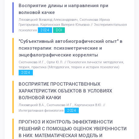
Восприятие длины и направления при
волновой качке
Ляховецкий Всеволод Александрович, Скотникова Ирина
Григорьевна, Карпинская Валерия Юльевна // Экспериментальная
2024
DOI
психология
"Субъективный автобиографический опыт" в
психотерапии: психометрические и
энцефалографические корреляты
Скотникова И.Г., Орли Ю.Л. // Психология личности: методология,
теория, практика (Методология, теория и история психологии)
2024
ВОСПРИЯТИЕ ПРОСТРАНСТВЕННЫХ
ХАРАКТЕРИСТИК ОБЪЕКТОВ В УСЛОВИЯХ
ВОЛНОВОЙ КАЧКИ
Ляховецкий В.А., Скотникова И.Г., Карпинская В.Ю. //
2024
Интегративная физиология
ПРОГНОЗ И КОНТРОЛЬ ЭФФЕКТИВНОСТИ
РЕШЕНИЙ С ПОМОЩЬЮ ОЦЕНОК УВЕРЕННОСТИ
В НИХ: МАТЕМАТИЧЕСКАЯ МОДЕЛЬ И