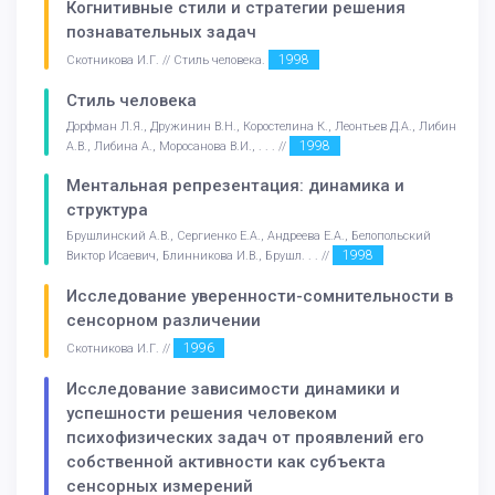
Когнитивные стили и стратегии решения
познавательных задач
1998
Скотникова И.Г. // Стиль человека.
Стиль человека
Дорфман Л.Я., Дружинин В.Н., Коростелина К., Леонтьев Д.А., Либин
1998
А.В., Либина А., Моросанова В.И., . . . //
Ментальная репрезентация: динамика и
структура
Брушлинский А.В., Сергиенко Е.А., Андреева Е.А., Белопольский
1998
Виктор Исаевич, Блинникова И.В., Брушл. . . //
Исследование уверенности-сомнительности в
сенсорном различении
1996
Скотникова И.Г. //
Исследование зависимости динамики и
успешности решения человеком
психофизических задач от проявлений его
собственной активности как субъекта
сенсорных измерений