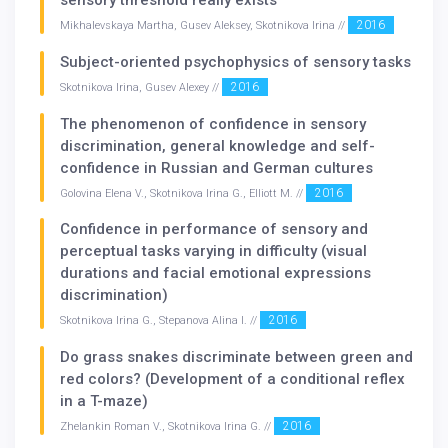
2016
Mikhalevskaya Martha, Gusev Aleksey, Skotnikova Irina //
Subject-oriented psychophysics of sensory tasks
2016
Skotnikova Irina, Gusev Alexey //
The phenomenon of confidence in sensory
discrimination, general knowledge and self-
confidence in Russian and German cultures
2016
Golovina Elena V., Skotnikova Irina G., Elliott M. //
Confidence in performance of sensory and
perceptual tasks varying in difficulty (visual
durations and facial emotional expressions
discrimination)
2016
Skotnikova Irina G., Stepanova Alina I. //
Do grass snakes discriminate between green and
red colors? (Development of a conditional reflex
in a T-maze)
2016
Zhelankin Roman V., Skotnikova Irina G. //