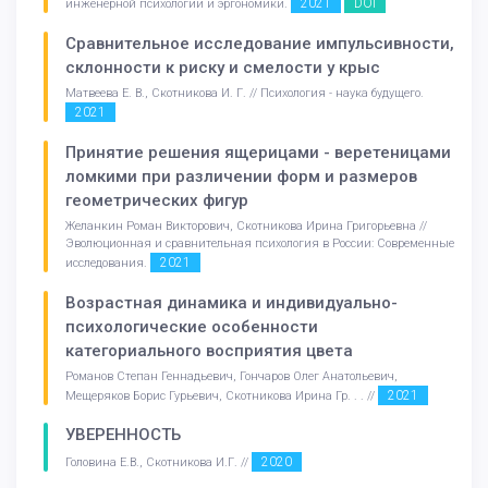
2021
DOI
инженерной психологии и эргономики.
Сравнительное исследование импульсивности,
склонности к риску и смелости у крыс
Матвеева Е. В., Скотникова И. Г. // Психология - наука будущего.
2021
Принятие решения ящерицами - веретеницами
ломкими при различении форм и размеров
геометрических фигур
Желанкин Роман Викторович, Скотникова Ирина Григорьевна //
Эволюционная и сравнительная психология в России: Современные
2021
исследования.
Возрастная динамика и индивидуально-
психологические особенности
категориального восприятия цвета
Романов Степан Геннадьевич, Гончаров Олег Анатольевич,
2021
Мещеряков Борис Гурьевич, Скотникова Ирина Гр. . . //
УВЕРЕННОСТЬ
2020
Головина Е.В., Скотникова И.Г. //